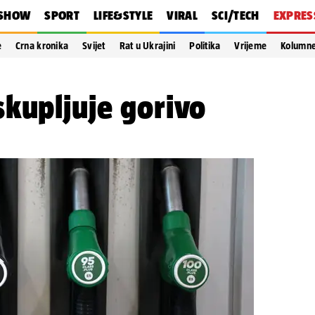
SHOW
SPORT
LIFE&STYLE
VIRAL
SCI/TECH
EXPRES
e
Crna kronika
Svijet
Rat u Ukrajini
Politika
Vrijeme
Kolumn
kupljuje gorivo