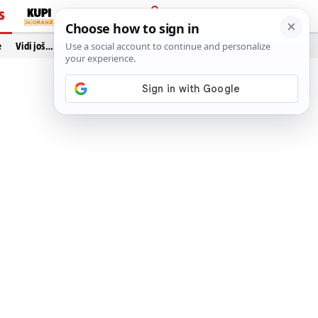
S
PRIJAVA
e
Vidi još…