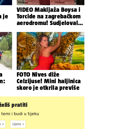
VIDEO Makljaža Boysa i
a je
Torcide na zagrebačkom
aerodromu! Sudjelovalo
je čak 50 huligana
a
FOTO Nives diže
m:
Celzijuse! Mini haljinica
skoro je otkrila previše
eliš pratiti
 temi i budi u tijeku
o
cijene