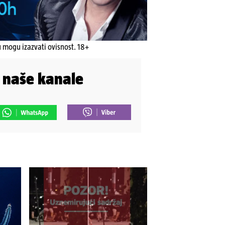
u mogu izazvati ovisnost. 18+
i naše kanale