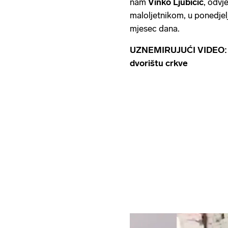
nam
Vinko Ljubičić
, odvj
maloljetnikom, u ponedjel
mjesec dana.
UZNEMIRUJUĆI VIDEO: Pon
dvorištu crkve