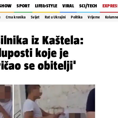
SHOW
SPORT
LIFE&STYLE
VIRAL
SCI/TECH
EXPRES
e
Crna kronika
Svijet
Rat u Ukrajini
Politika
Vrijeme
Kolumn
ilnika iz Kaštela:
luposti koje je
ičao se obitelji'