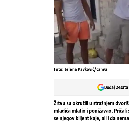
Foto: Jelena Pavković/canva
Dodaj 24sata
Žrtvu su okružili u stražnjem dvoriš
mladića mlatio i ponižavao. Pričal
se njegov klijent kaje, ali i da nem