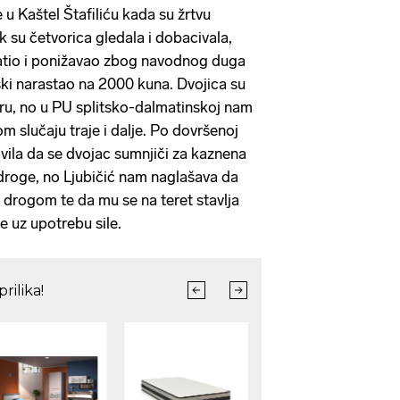
 u Kaštel Štafiliću kada su žrtvu
ok su četvorica gledala i dobacivala,
latio i ponižavao zbog navodnog duga
rski narastao na 2000 kuna. Dvojica su
oru, no u PU splitsko-dalmatinskoj nam
om slučaju traje i dalje. Po dovršenoj
javila da se dvojac sumnjiči za kaznena
 droge, no Ljubičić nam naglašava da
drogom te da mu se na teret stavlja
 uz upotrebu sile.