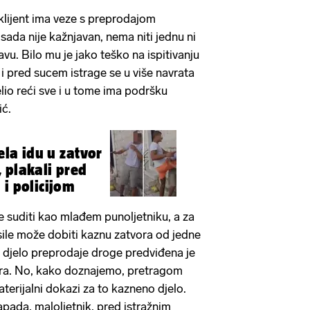
 klijent ima veze s preprodajom
sada nije kažnjavan, nema niti jednu ni
avu. Bilo mu je jako teško na ispitivanju
i pred sucem istrage se u više navrata
elio reći sve i u tome ima podršku
ić.
tela idu u zatvor
 plakali pred
 i policijom
e suditi kao mlađem punoljetniku, a za
sile može dobiti kaznu zatvora od jedne
 djelo preprodaje droge predviđena je
ra. No, kako doznajemo, pretragom
terijalni dokazi za to kazneno djelo.
apada, maloljetnik, pred istražnim