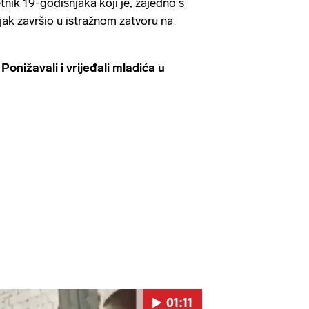
etnik 19-godišnjaka koji je, zajedno s
jak završio u istražnom zatvoru na
ižavali i vrijeđali mladića u
01:11