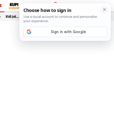
S
PRIJAVA
e
Vidi još…