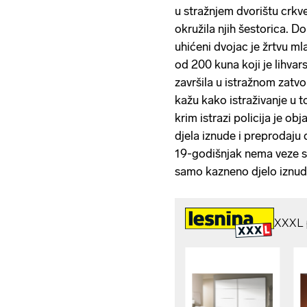
u stražnjem dvorištu crkve
okružila njih šestorica. D
uhićeni dvojac je žrtvu m
od 200 kuna koji je lihva
završila u istražnom zatv
kažu kako istraživanje u t
krim istrazi policija je ob
djela iznude i preprodaju
19-godišnjak nema veze s 
samo kazneno djelo iznude