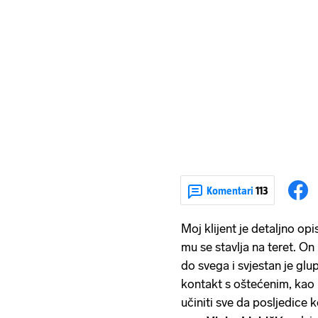
Komentari
113
Moj klijent je detaljno op
mu se stavlja na teret. On
do svega i svjestan je glu
kontakt s oštećenim, kao 
učiniti sve da posljedice