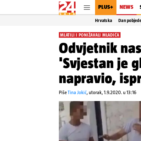
PLUS+
NEWS
Hrvatska
Dan pobjed
MLATILI I PONIŽAVALI MLADIĆA
Odvjetnik nas
'Svjestan je g
napravio, ispr
Piše
Tina Jokić
,
utorak, 1.9.2020. u 13:16