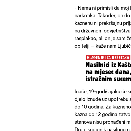
- Nema ni primisli da moj
narkotika. Također, on do 
kaznenu ni prekršajnu prij
na državnom odvjetništvu 
rasplakao, ali on je sam ž
obitelji – kaže nam Ljubič
HLAĐENJE IZA REŠETAKA
Nasilnici iz Kaš
na mjesec dana,
istražnim sucem
Inače, 19-godišnjaku će s
djelo iznude uz upotrebu 
do 10 godina. Za kazneno
kazna do 12 godina zatvo
stanova nisu pronađeni ma
Drugi sudionik nasilnog n