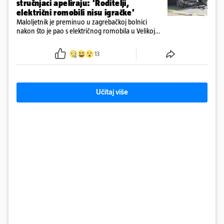
stručnjaci apeliraju: 'Roditelji,
električni romobili nisu igračke'
Maloljetnik je preminuo u zagrebačkoj bolnici
nakon što je pao s električnog romobila u Velikoj
Gorici. Liječnici: ‘Ozljede su sve jezivije’
13
Učitaj više