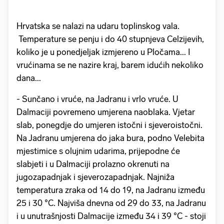
Hrvatska se nalazi na udaru toplinskog vala.
Temperature se penju i do 40 stupnjeva Celzijevih,
koliko je u ponedjeljak izmjereno u Pločama... I
vrućinama se ne nazire kraj, barem idućih nekoliko
dana...
- Sunčano i vruće, na Jadranu i vrlo vruće. U
Dalmaciji povremeno umjerena naoblaka. Vjetar
slab, ponegdje do umjeren istočni i sjeveroistočni.
Na Jadranu umjerena do jaka bura, podno Velebita
mjestimice s olujnim udarima, prijepodne će
slabjeti i u Dalmaciji prolazno okrenuti na
jugozapadnjak i sjeverozapadnjak. Najniža
temperatura zraka od 14 do 19, na Jadranu između
25 i 30 °C. Najviša dnevna od 29 do 33, na Jadranu
i u unutrašnjosti Dalmacije između 34 i 39 °C - stoji