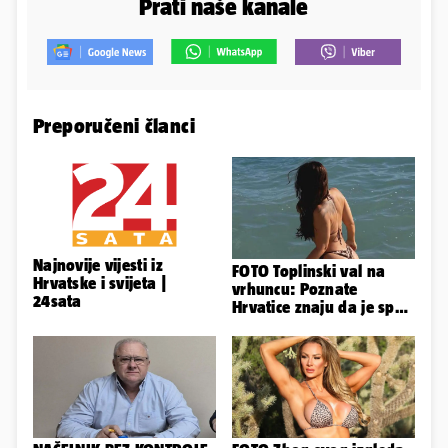
Prati naše kanale
Preporučeni članci
Najnovije vijesti iz
FOTO Toplinski val na
Hrvatske i svijeta |
vrhuncu: Poznate
24sata
Hrvatice znaju da je spas
u minijaturnom bikiniju