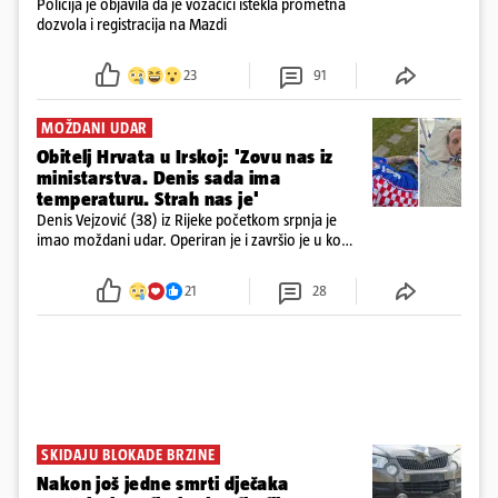
Policija je objavila da je vozačici istekla prometna
dozvola i registracija na Mazdi
23
91
MOŽDANI UDAR
Obitelj Hrvata u Irskoj: 'Zovu nas iz
ministarstva. Denis sada ima
temperaturu. Strah nas je'
Denis Vejzović (38) iz Rijeke početkom srpnja je
imao moždani udar. Operiran je i završio je u komi.
Obitelj ga želi prebaciti u Hrvatsku, kažu kako
tamošnji liječnici ne vjeruju u oporavak: 'Imamo
21
28
72 sata'
SKIDAJU BLOKADE BRZINE
Nakon još jedne smrti dječaka