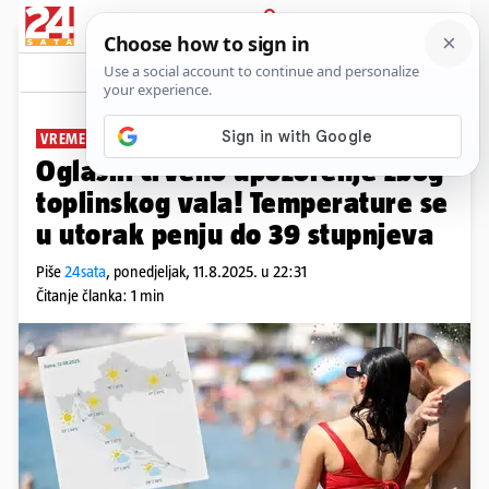
PRIJAVA
News
Komentari
15
VREMENSKA PROGNOZA
Oglasili crveno upozorenje zbog
toplinskog vala! Temperature se
u utorak penju do 39 stupnjeva
Piše
24sata
,
ponedjeljak, 11.8.2025. u 22:31
Čitanje članka: 1 min