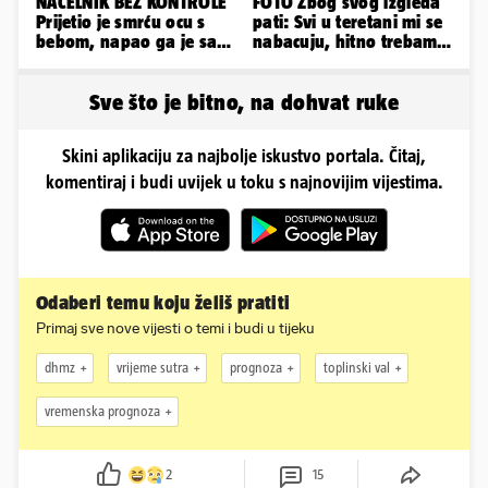
NAČELNIK BEZ KONTROLE
FOTO Zbog svog izgleda
Prijetio je smrću ocu s
pati: Svi u teretani mi se
bebom, napao ga je sa
nabacuju, hitno trebam
svoja dva sina!
tjelohranitelja!
Sve što je bitno, na dohvat ruke
Skini aplikaciju za najbolje iskustvo portala. Čitaj,
komentiraj i budi uvijek u toku s najnovijim vijestima.
Odaberi temu koju želiš pratiti
Primaj sve nove vijesti o temi i budi u tijeku
dhmz
vrijeme sutra
prognoza
toplinski val
vremenska prognoza
2
15