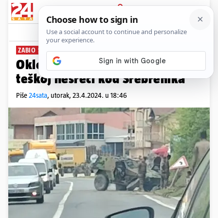
PRIJAVA
News
Komentari
0
ZABIO SE U STIJENU
Oklopnjak EUFOR-a uništen u
teškoj nesreći kod Srebrenika
Piše
24sata
,
utorak, 23.4.2024. u 18:46