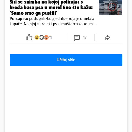
Širi se snimka na kojoj policajac s
broda baca psa u more! Evo što kažu:
'Samo smo ga pustili'
Policajci su postupali zbog jedrilice koja je ometala
kupače. Na njoj su zatekli psa i muškarca za kojim
se od ranije trage. Muškarac je pružao otpor te su
ga uhitili, a psa je preuzeo komunalni redar
11
47
Učitaj više