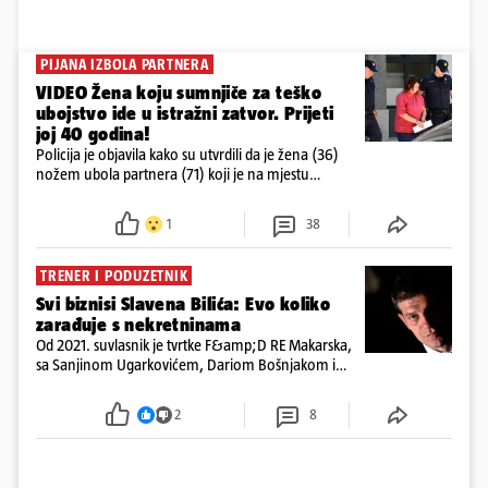
PIJANA IZBOLA PARTNERA
VIDEO Žena koju sumnjiče za teško
ubojstvo ide u istražni zatvor. Prijeti
joj 40 godina!
Policija je objavila kako su utvrdili da je žena (36)
nožem ubola partnera (71) koji je na mjestu
preminuo. Imala je 2,03 promila. U nedjelju su je
ispitali i poslali u istražni zatvor
1
38
TRENER I PODUZETNIK
Svi biznisi Slavena Bilića: Evo koliko
zarađuje s nekretninama
Od 2021. suvlasnik je tvrtke F&amp;D RE Makarska,
sa Sanjinom Ugarkovićem, Dariom Bošnjakom i
Dobrislavom Hrkaćem. Tvrtka je registrirana za
poslovanje nekretninama, a od osnutka nema
2
8
zaposlenih