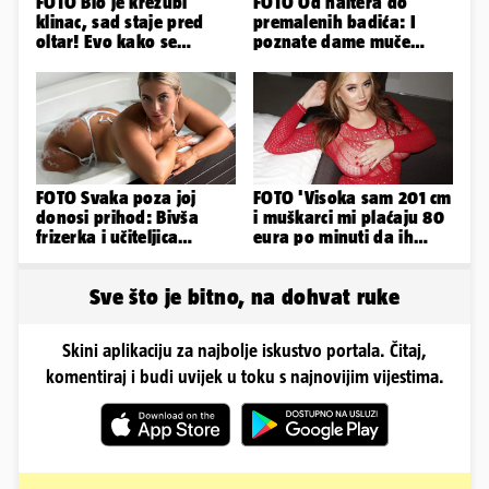
FOTO Bio je krezubi
FOTO Od haltera do
klinac, sad staje pred
premalenih badića: I
oltar! Evo kako se
poznate dame muče
mijenjao jedan od
vrućine, evo kako su
najvećih...
pozirale
FOTO Svaka poza joj
FOTO 'Visoka sam 201 cm
donosi prihod: Bivša
i muškarci mi plaćaju 80
frizerka i učiteljica
eura po minuti da ih
oblinama je zapalila
pokorim riječima'
Instagram
Sve što je bitno, na dohvat ruke
Skini aplikaciju za najbolje iskustvo portala. Čitaj,
komentiraj i budi uvijek u toku s najnovijim vijestima.