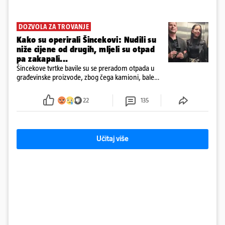
DOZVOLA ZA TROVANJE
Kako su operirali Šincekovi: Nudili su
niže cijene od drugih, mljeli su otpad
pa zakapali...
Šincekove tvrtke bavile su se preradom otpada u
građevinske proizvode, zbog čega kamioni, bale
plastike i samljeveni materijal dugo nisu izazivali
sumnju
22
135
Učitaj više