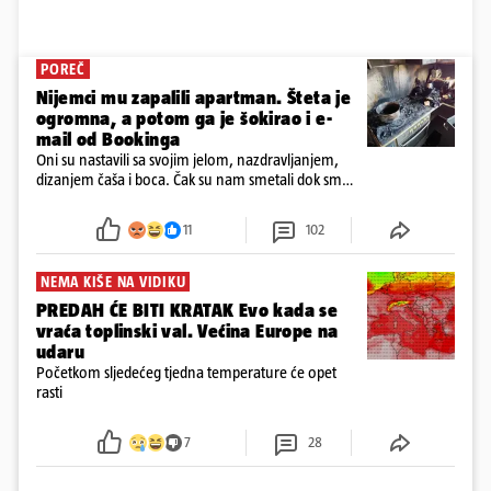
POREČ
Nijemci mu zapalili apartman. Šteta je
ogromna, a potom ga je šokirao i e-
mail od Bookinga
Oni su nastavili sa svojim jelom, nazdravljanjem,
dizanjem čaša i boca. Čak su nam smetali dok smo
u panici kupili crijeva kako bismo pokušali ugasiti
požar, rekao je vlasnik
11
102
NEMA KIŠE NA VIDIKU
PREDAH ĆE BITI KRATAK Evo kada se
vraća toplinski val. Većina Europe na
udaru
Početkom sljedećeg tjedna temperature će opet
rasti
7
28