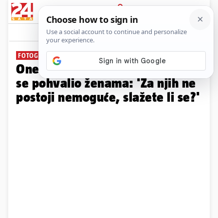
PRIJAVA
Galerija
Komentari
36
FOTOGALERIJA
One su naše vojnikinje! MORH
se pohvalio ženama: 'Za njih ne
postoji nemoguće, slažete li se?'