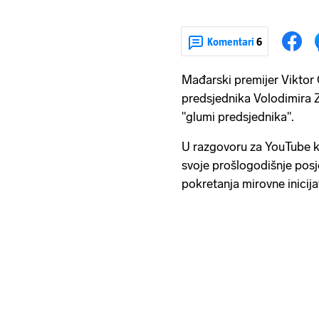
Komentari
6
Mađarski premijer Viktor 
predsjednika Volodimira 
"glumi predsjednika".
U razgovoru za YouTube k
svoje prošlogodišnje posjet
pokretanja mirovne inicijat