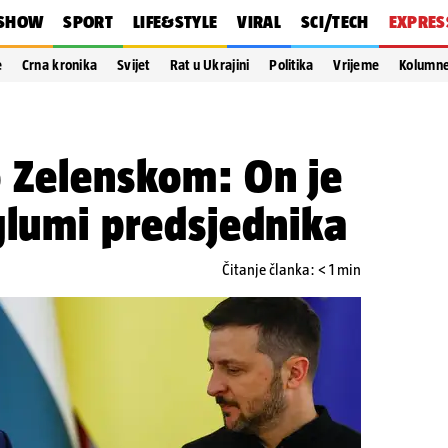
SHOW
SPORT
LIFE&STYLE
VIRAL
SCI/TECH
EXPRES
e
Crna kronika
Svijet
Rat u Ukrajini
Politika
Vrijeme
Kolumn
o Zelenskom: On je
glumi predsjednika
Čitanje članka: < 1 min