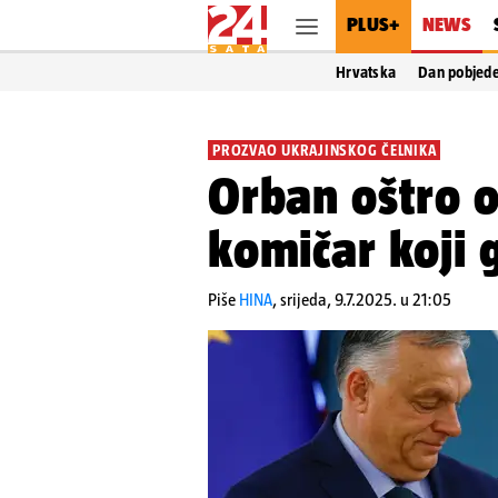
PLUS+
NEWS
Hrvatska
Dan pobjed
PROZVAO UKRAJINSKOG ČELNIKA
Orban oštro 
komičar koji 
Piše
HINA
,
srijeda, 9.7.2025. u 21:05