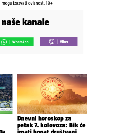
u mogu izazvati ovisnost. 18+
i naše kanale
Dnevni horoskop za
petak 7. kolovoza: Bik će
Taj
imati bogat društveni