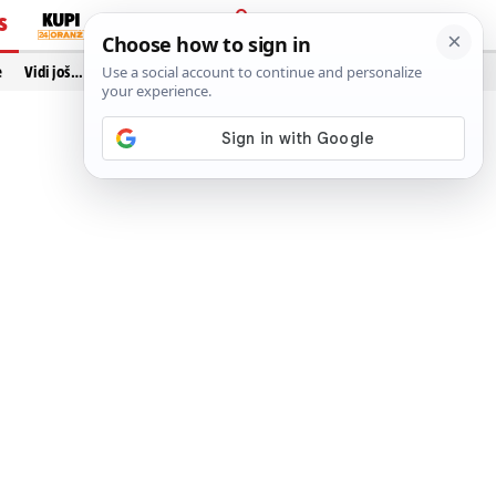
S
PRIJAVA
e
Vidi još…