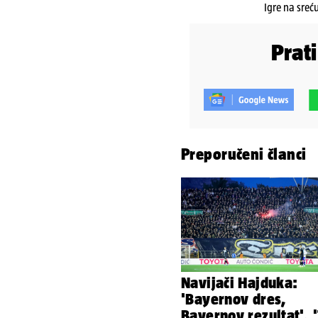
Igre na sreć
Prat
Preporučeni članci
Navijači Hajduka:
'Bayernov dres,
Bayernov rezultat', '