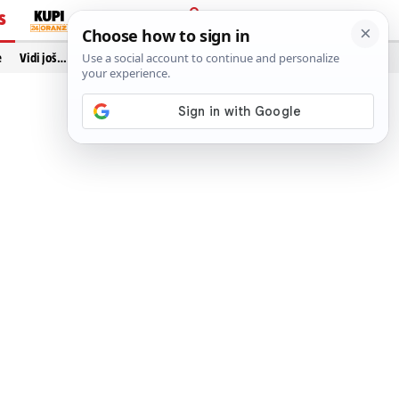
S
PRIJAVA
e
Vidi još…