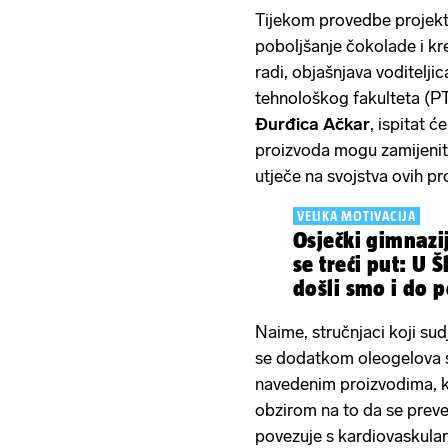
Tijekom provedbe projekta
poboljšanje čokolade i k
radi, objašnjava voditelj
tehnološkog fakulteta (P
Đurđica Ačkar
, ispitat ć
proizvoda mogu zamijenit
utječe na svojstva ovih pr
VELIKA MOTIVACIJA
Osječki gimnazija
se treći put: U 
došli smo i d
Naime, stručnjaci koji sud
se dodatkom oleogelova s
navedenim proizvodima, kao
obzirom na to da se preve
povezuje s kardiovaskula