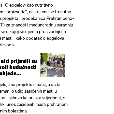
 "Oleogelovi kao nutritivno
rem-proizvoda“, na kojemu se trenutno
ica projekta i prodekanica Prehrambeno-
TF) za znanost i međunarodnu suradnju
e se u kojoj se mjeri u proizvodnji tih
i masti i kako dodatak oleogelova
oizvoda.
lci prijavili su
Školi budućnosti
o pobjede...
jeluju na projektu smatraju da bi
manjio udio zasićenih masti u
 i njihova kalorijska vrijednost, s
liki unos zasićenih masti prehranom
rnim bolestima.