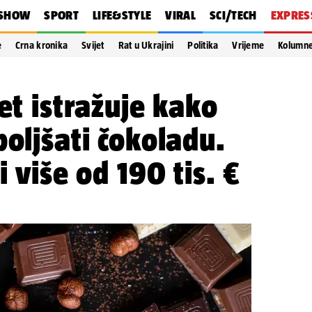
SHOW
SPORT
LIFE&STYLE
VIRAL
SCI/TECH
EXPRES
e
Crna kronika
Svijet
Rat u Ukrajini
Politika
Vrijeme
Kolumn
et istražuje kako
boljšati čokoladu.
i više od 190 tis. €