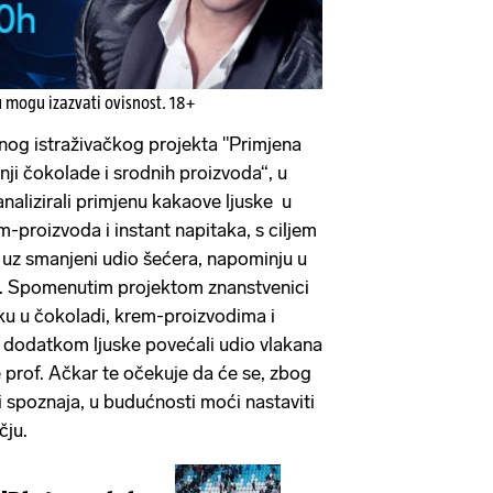
u mogu izazvati ovisnost. 18+
nog istraživačkog projekta "Primjena
nji čokolade i srodnih proizvoda“, u
nalizirali primjenu kakaove ljuske u
-proizvoda i instant napitaka, s ciljem
 uz smanjeni udio šećera, napominju u
i. Spomenutim projektom znanstvenici
sku u čokoladi, krem-proizvodima i
s dodatkom ljuske povećali udio vlakana
e prof. Ačkar te očekuje da će se, zbog
i spoznaja, u budućnosti moći nastaviti
čju.