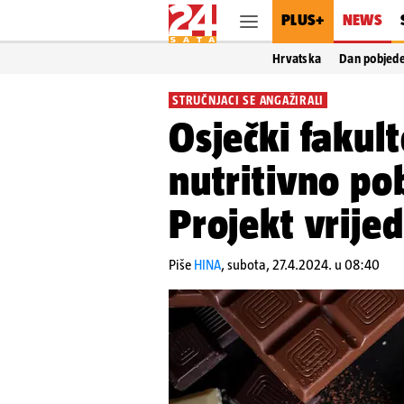
PLUS+
NEWS
Hrvatska
Dan pobjed
STRUČNJACI SE ANGAŽIRALI
Osječki fakult
nutritivno po
Projekt vrijed
Piše
HINA
,
subota, 27.4.2024. u 08:40