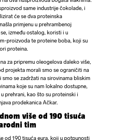
i na dva nusproizvoda bogata vlaknima:
sproizvod same industrije čokolade, i
lizirat će se dva proteinska
 našla primjenu u prehrambenoj
a se, između ostalog, koristi i u
em-proizvoda te proteine boba, koji su
vori proteina.
vina za pripremu oleogelova daleko više,
od projekta morali smo se ograničiti na
li smo se zadržati na sirovinama bliskim
rovinama koje su nam lokalno dostupne,
u prehrani, kao što su proteinski i
njava prodekanica Ačkar.
ednom više od 190 tisuća
arodni tim
e od 190 tisuća eura, koji u potpunosti