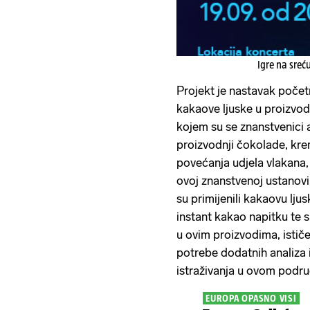
Igre na sreć
Projekt je nastavak počet
kakaove ljuske u proizvod
kojem su se znanstvenici a
proizvodnji čokolade, krem
povećanja udjela vlakana,
ovoj znanstvenoj ustanov
su primijenili kakaovu lju
instant kakao napitku te 
u ovim proizvodima, istič
potrebe dodatnih analiza 
istraživanja u ovom podru
EUROPA OPASNO VISI