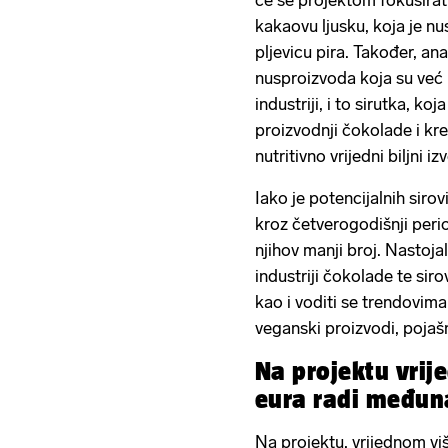
će se projektom fokusirat
kakaovu ljusku, koja je nu
pljevicu pira. Također, ana
nusproizvoda koja su već
industriji, i to sirutka, koj
proizvodnji čokolade i kr
nutritivno vrijedni biljni iz
Iako je potencijalnih siro
kroz četverogodišnji peri
njihov manji broj. Nastoja
industriji čokolade te si
kao i voditi se trendovima 
veganski proizvodi, pojaš
Na projektu vrij
eura radi međun
Na projektu, vrijednom viš