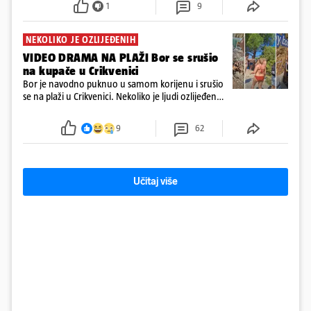
1
9
NEKOLIKO JE OZLIJEĐENIH
VIDEO DRAMA NA PLAŽI Bor se srušio
na kupače u Crikvenici
Bor je navodno puknuo u samom korijenu i srušio
se na plaži u Crikvenici. Nekoliko je ljudi ozlijeđeno,
ali navodno se ne radi o težim ozljedama
9
62
Učitaj više