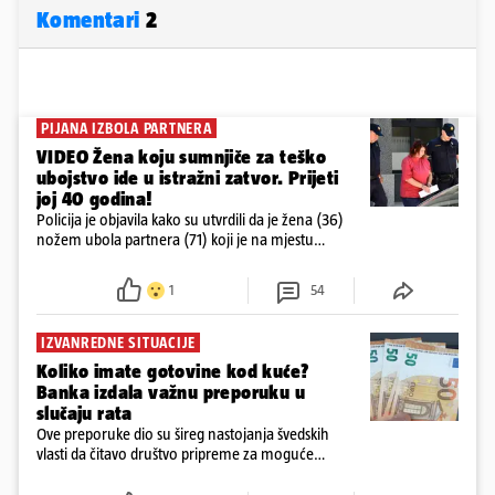
Komentari
2
PIJANA IZBOLA PARTNERA
VIDEO Žena koju sumnjiče za teško
ubojstvo ide u istražni zatvor. Prijeti
joj 40 godina!
Policija je objavila kako su utvrdili da je žena (36)
nožem ubola partnera (71) koji je na mjestu
preminuo. Imala je 2,03 promila. U nedjelju su je
ispitali i poslali u istražni zatvor
1
54
IZVANREDNE SITUACIJE
Koliko imate gotovine kod kuće?
Banka izdala važnu preporuku u
slučaju rata
Ove preporuke dio su šireg nastojanja švedskih
vlasti da čitavo društvo pripreme za moguće
posljedice vojnih ili kibernetičkih napada