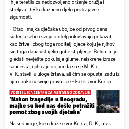
ih je teretila za nedozvoljeno držanje oružja i
streljiva i teško kazneno djelo protiv javne
sigurnosti.
- Otac i majka dječaka ubojice od prvog dana
suđenja sebe i svoju obitelj pokušavaju prikazati
kao žrtve i zbog toga roditelji djece koju je njihov
sin toga dana ustrijelio gube strpljenje. Bolno im je
gledati nevješte pokušaje glume, neiskrene izraze
saučešća, njihov je dojam da su se M. K. i
V. K. stavili u uloge žrtava, ali čim se opuste izađu iz
njih i pokažu svoje pravo lice - kaže izvor Kurira.
VODITELJICA CENTRA ZA MENTALNO ZDRAVLJE
'Nakon tragedije u Beogradu,
majke su kod nas došle potražiti
pomoć zbog svojih dječaka'
Na sudnici je, kako kaže izvor Kurira, D. K., otac