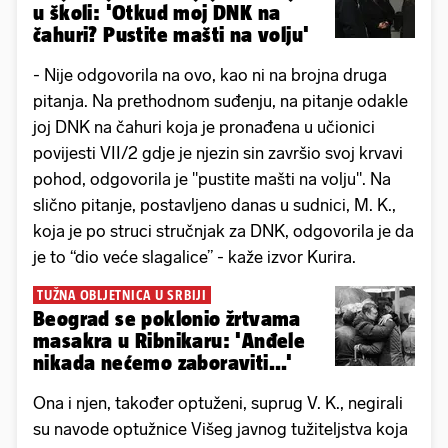
u školi: 'Otkud moj DNK na
čahuri? Pustite mašti na volju'
- Nije odgovorila na ovo, kao ni na brojna druga
pitanja. Na prethodnom suđenju, na pitanje odakle
joj DNK na čahuri koja je pronađena u učionici
povijesti VII/2 gdje je njezin sin završio svoj krvavi
pohod, odgovorila je "pustite mašti na volju". Na
slično pitanje, postavljeno danas u sudnici, M. K.,
koja je po struci stručnjak za DNK, odgovorila je da
je to “dio veće slagalice” - kaže izvor Kurira.
TUŽNA OBLJETNICA U SRBIJI
Beograd se poklonio žrtvama
masakra u Ribnikaru: 'Anđele
nikada nećemo zaboraviti...'
Ona i njen, također optuženi, suprug V. K., negirali
su navode optužnice Višeg javnog tužiteljstva koja