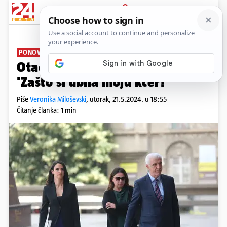
PRIJAVA
News
Komentari
2
PONOVO NA SUDU
Otac žrtve masakra u Beogradu:
'Zašto si ubila moju kćer?'
Piše
Veronika Miloševski
,
utorak, 21.5.2024. u 18:55
Čitanje članka: 1 min