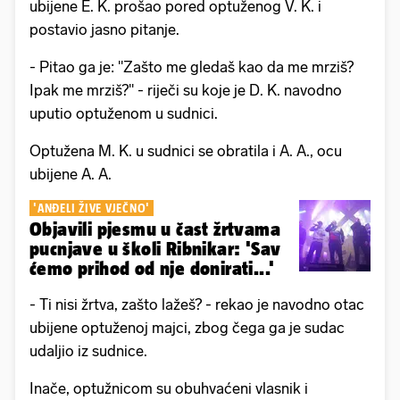
ubijene E. K. prošao pored optuženog V. K. i
postavio jasno pitanje.
- Pitao ga je: "Zašto me gledaš kao da me mrziš?
Ipak me mrziš?" - riječi su koje je D. K. navodno
uputio optuženom u sudnici.
Optužena M. K. u sudnici se obratila i A. A., ocu
ubijene A. A.
'ANĐELI ŽIVE VJEČNO'
Objavili pjesmu u čast žrtvama
pucnjave u školi Ribnikar: 'Sav
ćemo prihod od nje donirati...'
- Ti nisi žrtva, zašto lažeš? - rekao je navodno otac
ubijene optuženoj majci, zbog čega ga je sudac
udaljio iz sudnice.
Inače, optužnicom su obuhvaćeni vlasnik i