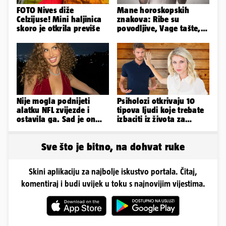
FOTO Nives diže
Mane horoskopskih
Celzijuse! Mini haljinica
znakova: Ribe su
skoro je otkrila previše
povodljive, Vage tašte,
Jarci komplicirani, Lav
sebičan...
Nije mogla podnijeti
Psiholozi otkrivaju 10
alatku NFL zvijezde i
tipova ljudi koje trebate
ostavila ga. Sad je on
izbaciti iz života za
tuži: 'Izgleda kao tri
vlastito dobro
limenke...'
Sve što je bitno, na dohvat ruke
Skini aplikaciju za najbolje iskustvo portala. Čitaj,
komentiraj i budi uvijek u toku s najnovijim vijestima.