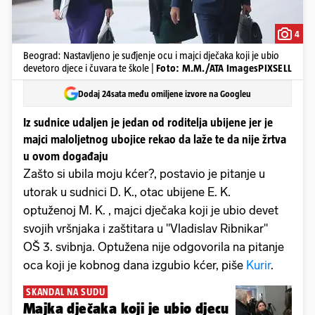
4
Beograd: Nastavljeno je suđjenje ocu i majci dječaka koji je ubio
devetoro djece i čuvara te škole |
Foto: M.M./ATA ImagesPIXSELL
Dodaj 24sata među omiljene izvore na Googleu
Iz sudnice udaljen je jedan od roditelja ubijene jer je
majci maloljetnog ubojice rekao da laže te da nije žrtva
u ovom događaju
Zašto si ubila moju kćer?, postavio je pitanje u
utorak u sudnici D. K., otac ubijene E. K.
optuženoj M. K. , majci dječaka koji je ubio devet
svojih vršnjaka i zaštitara u "Vladislav Ribnikar"
OŠ 3. svibnja. Optužena nije odgovorila na pitanje
oca koji je kobnog dana izgubio kćer, piše
Kurir
.
SKANDAL NA SUDU
Majka dječaka koji je ubio djecu