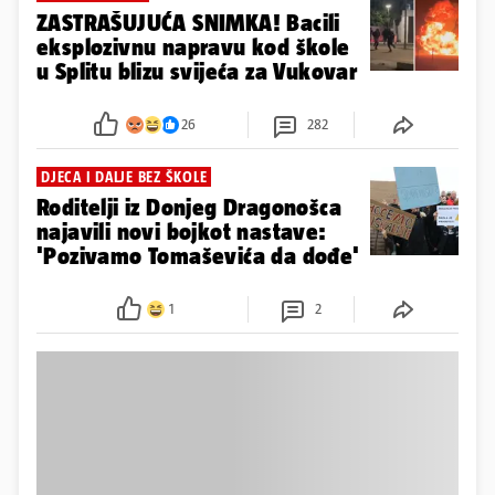
ZASTRAŠUJUĆA SNIMKA! Bacili
eksplozivnu napravu kod škole
u Splitu blizu svijeća za Vukovar
26
282
DJECA I DALJE BEZ ŠKOLE
Roditelji iz Donjeg Dragonošca
najavili novi bojkot nastave:
'Pozivamo Tomaševića da dođe'
1
2