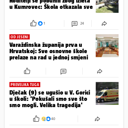
Roditelji se pobunili zbog izleta
u Kumrovec: Škola otkazala sve
1
24
OD JESENI
Varaždinska županija prva u
Hrvatskoj: Sve osnovne škole
prelaze na rad u jednoj smjeni
PREVELIKA TUGA
Dječak (9) se ugušio u V. Gorici
u školi: 'Pokušali smo sve što
smo mogli. Velika tragedija'
40