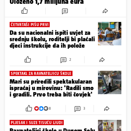
Uloženo 1,7 milijuna eura
ČETVRTAŠI PIŠU PRVI
Da su nacionalni ispiti uvjet za
srednju školu, roditelji bi plaćali
djeci instrukcije da ih polože
2
SPEKTAKL ZA RAVNATELJICU ŠKOLE
Mari su priredili spektakularan
ispraćaj u mirovinu: 'Radili smo
i gradili. Prvo treba biti čovjek'
8
3
PLJESAK I SUZE TISUĆU LJUDI
Ravnateljici škole u Dugom Selu