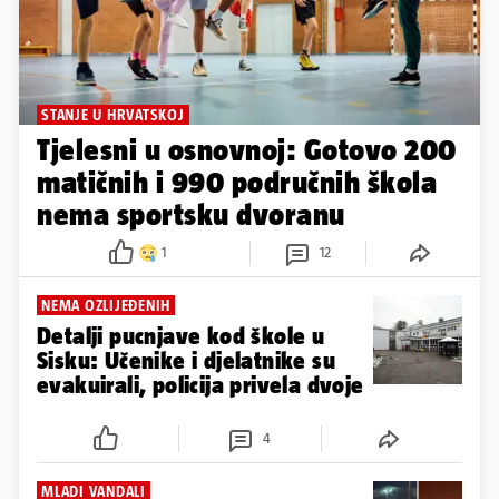
STANJE U HRVATSKOJ
Tjelesni u osnovnoj: Gotovo 200
matičnih i 990 područnih škola
nema sportsku dvoranu
1
12
NEMA OZLIJEĐENIH
Detalji pucnjave kod škole u
Sisku: Učenike i djelatnike su
evakuirali, policija privela dvoje
4
MLADI VANDALI