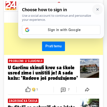
News
Show
Sport
Life&style
Video
Express
PRIJAVA
osnovna škola
Primaj sve nove vijesti o temi i budi u tijeku
Prati temu
PROBLEMI U SLAVONIJI
U Garčinu skinuli krov sa škole
usred zime i uništili je! A sada
kažu: 'Radove još produžujemo'
1
7
ZAGREBAČKA ŠKOLA