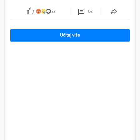
plastike i samljeveni materijal dugo nisu izazivali
sumnju
22
132
Učitaj više