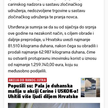
carinskog nadzora u sastavu zločinačkog
udruženja, nedozvoljene trgovine u sastavu
zločinačkog udruženja te pranja novca.
Utvrđena je sumnja se da su od siječnja do srpnja
ove godine na nezakonit način, s ciljem obrade i
daljnje preprodaje, u Hrvatsku uvezli najmanje
81.510 kilograma duhana, nakon čega su obradili i
prodali najmanje 62.987 kilograma duhana, čime
su ostvarili protupravnu imovinsku korist u iznosu
od najmanje 1.259.740,00 eura, koju su
međusobno podijelili.
AKCIJA OD RANOG JUTRA
Popušili su: Pala je duhanska
mafija u akciji Carine i USKOK-a!
Uhitili više ljudi diljem Hrvatske