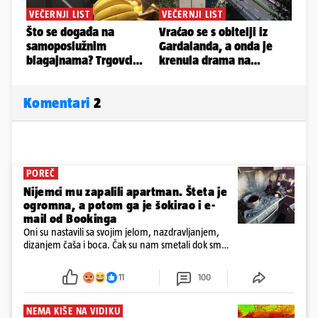
Komentari
2
POREČ
Nijemci mu zapalili apartman. Šteta je
ogromna, a potom ga je šokirao i e-
mail od Bookinga
Oni su nastavili sa svojim jelom, nazdravljanjem,
dizanjem čaša i boca. Čak su nam smetali dok smo
u panici kupili crijeva kako bismo pokušali ugasiti
požar, rekao je vlasnik
11
100
NEMA KIŠE NA VIDIKU