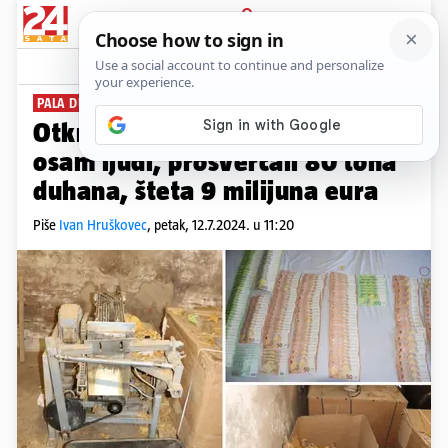
PRIJAVA
News
Komentari
2
PALA DUHANSKA MAFIJA
Otkrili kako su 'popušili': Uhitili
osam ljudi, prošvercali 80 tona
duhana, šteta 9 milijuna eura
Piše
Ivan Hruškovec
,
petak, 12.7.2024. u 11:20