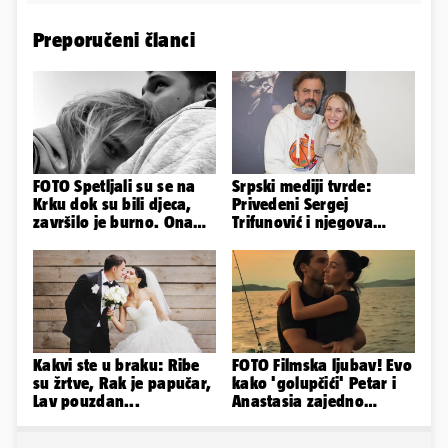
Preporučeni članci
FOTO Spetljali su se na
Srpski mediji tvrde:
Krku dok su bili djeca,
Privedeni Sergej
završilo je burno. Ona
Trifunović i njegova
sad želi 50 milijuna eura
supruga, izazvali su
incident
Kakvi ste u braku: Ribe
FOTO Filmska ljubav! Evo
su žrtve, Rak je papučar,
kako 'golupčići' Petar i
Lav pouzdan...
Anastasia zajedno
provode ljetne dane