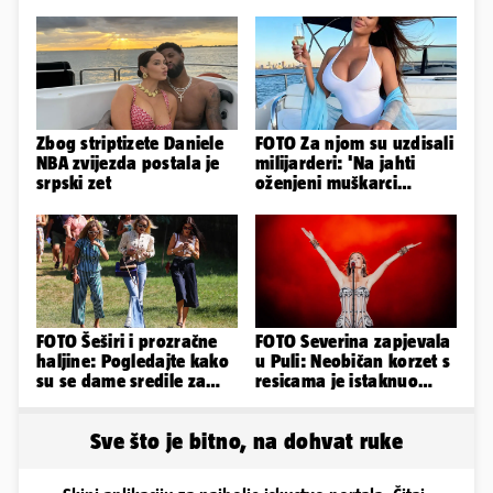
Zbog striptizete Daniele
FOTO Za njom su uzdisali
NBA zvijezda postala je
milijarderi: 'Na jahti
srpski zet
oženjeni muškarci
zaborave na pravila'
FOTO Šeširi i prozračne
FOTO Severina zapjevala
haljine: Pogledajte kako
u Puli: Neobičan korzet s
su se dame sredile za
resicama je istaknuo
311. Sinjsku alku
njezine vitke noge...
Sve što je bitno, na dohvat ruke