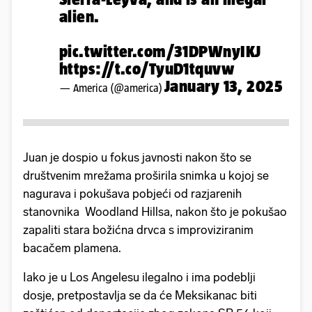
alien.
pic.twitter.com/31DPWnyIKJ
https://t.co/TyuD1tquvw
January 13, 2025
— America (@america)
Juan je dospio u fokus javnosti nakon što se
društvenim mrežama proširila snimka u kojoj se
nagurava i pokušava pobjeći od razjarenih
stanovnika Woodland Hillsa, nakon što je pokušao
zapaliti stara božićna drvca s improviziranim
bacačem plamena.
Iako je u Los Angelesu ilegalno i ima podeblji
dosje, pretpostavlja se da će Meksikanac biti