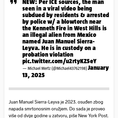
NEW: Per ICE sources, the man
seen in a viral video being
subdued by residents & arrested
by police w/ a blowtorch near
the Kenneth Fire in West Hills is
an illegal alien from Mexico
named Juan Manuel Sierra-
Leyva. He is in custody on a
probation violation
pic.twitter.com/u2rtyKZ5eY
January
— Michael Mertz (@Michael43762198)
13, 2025
Juan Manuel Sierra-Leyva je 2023. osuđen zbog
napada smrtonosnim oružjem. Do sada je proveo
više od dvije godine u zatvoru, piše New York Post.