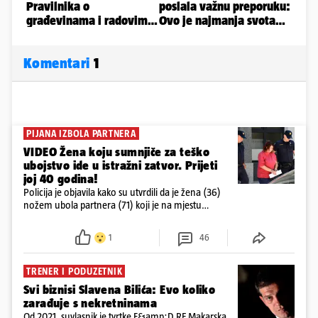
Komentari
1
PIJANA IZBOLA PARTNERA
VIDEO Žena koju sumnjiče za teško
ubojstvo ide u istražni zatvor. Prijeti
joj 40 godina!
Policija je objavila kako su utvrdili da je žena (36)
nožem ubola partnera (71) koji je na mjestu
preminuo. Imala je 2,03 promila. U nedjelju su je
ispitali i poslali u istražni zatvor
1
46
TRENER I PODUZETNIK
Svi biznisi Slavena Bilića: Evo koliko
zarađuje s nekretninama
Od 2021. suvlasnik je tvrtke F&amp;D RE Makarska,