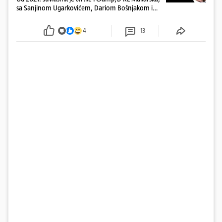
sa Sanjinom Ugarkovićem, Dariom Bošnjakom i
Dobrislavom Hrkaćem. Tvrtka je registrirana za
poslovanje nekretninama, a od osnutka nema
4
13
zaposlenih