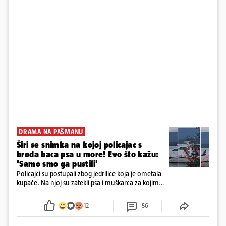
DRAMA NA PAŠMANU
Širi se snimka na kojoj policajac s
broda baca psa u more! Evo što kažu:
'Samo smo ga pustili'
Policajci su postupali zbog jedrilice koja je ometala
kupače. Na njoj su zatekli psa i muškarca za kojim
se od ranije trage. Muškarac je pružao otpor te su
ga uhitili, a psa je preuzeo komunalni redar
12
56