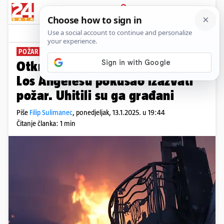
PRIJAVA
News
Komentari
1
POŽAR U KALIFORNIJI
Otkrili tko je muškarac koji je u
Los Angelesu pokušao izazvati
požar. Uhitili su ga građani
Piše
Filip Sulimanec
,
ponedjeljak, 13.1.2025. u 19:44
Čitanje članka: 1 min