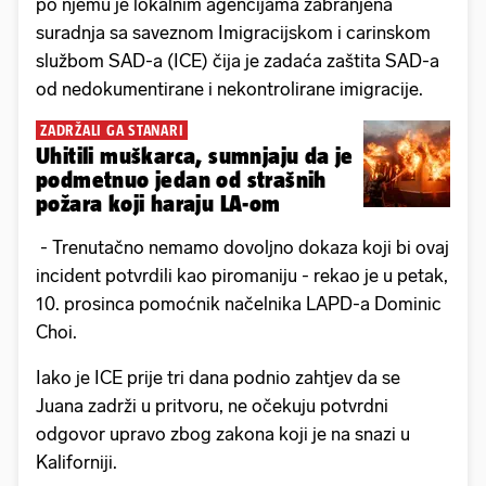
po njemu je lokalnim agencijama zabranjena
suradnja sa saveznom Imigracijskom i carinskom
službom SAD-a (ICE) čija je zadaća zaštita SAD-a
od nedokumentirane i nekontrolirane imigracije.
ZADRŽALI GA STANARI
Uhitili muškarca, sumnjaju da je
podmetnuo jedan od strašnih
požara koji haraju LA-om
- Trenutačno nemamo dovoljno dokaza koji bi ovaj
incident potvrdili kao piromaniju - rekao je u petak,
10. prosinca pomoćnik načelnika LAPD-a Dominic
Choi.
Iako je ICE prije tri dana podnio zahtjev da se
Juana zadrži u pritvoru, ne očekuju potvrdni
odgovor upravo zbog zakona koji je na snazi u
Kaliforniji.