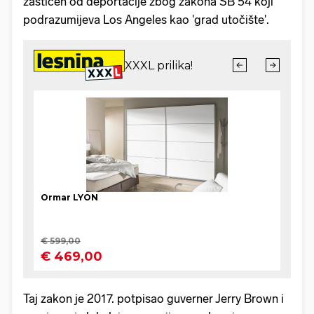
zaštićen od deportacije zbog zakona SB 54 koji
podrazumijeva Los Angeles kao 'grad utočište'.
Taj zakon je 2017. potpisao guverner Jerry Brown i