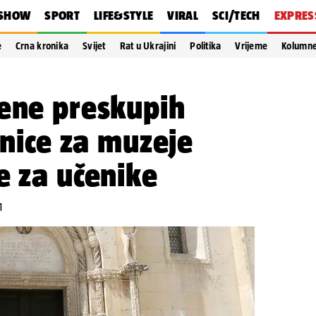
SHOW
SPORT
LIFE&STYLE
VIRAL
SCI/TECH
EXPRES
e
Crna kronika
Svijet
Rat u Ukrajini
Politika
Vrijeme
Kolumn
jene preskupih
znice za muzeje
e za učenike
1