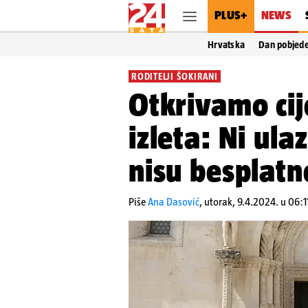
PLUS+
NEWS
Hrvatska
Dan pobjed
RODITELJI ŠOKIRANI
Otkrivamo ci
izleta: Ni ula
nisu besplatn
Piše
Ana Dasović
,
utorak, 9.4.2024. u 06:1