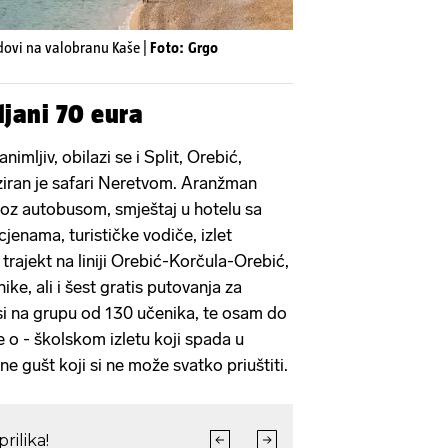
adovi na valobranu Kaše |
Foto: Grgo
ljani 70 eura
animljiv, obilazi se i Split, Orebić,
ziran je safari Neretvom. Aranžman
evoz autobusom, smještaj u hotelu sa
cjenama, turističke vodiče, izlet
trajekt na liniji Orebić-Korčula-Orebić,
ke, ali i šest gratis putovanja za
i na grupu od 130 učenika, te osam do
se o - školskom izletu koji spada u
ne gušt koji si ne može svatko priuštiti.