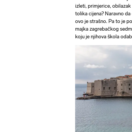
izleti, primjerice, obilaz
tolika cijena? Naravno da ć
ovo je strašno. Pa to je p
majka zagrebačkog sedmaš
koju je njihova škola odab