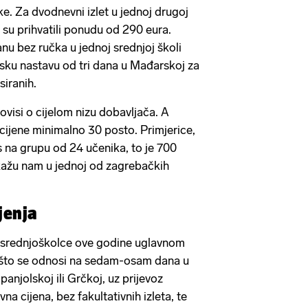
e. Za dvodnevni izlet u jednoj drugoj
i su prihvatili ponudu od 290 eura.
anu bez ručka u jednoj srednjoj školi
ensku nastavu od tri dana u Mađarskoj za
siranih.
ovisi o cijelom nizu dobavljača. A
 cijene minimalno 30 posto. Primjerice,
s na grupu od 24 učenika, to je 700
 kažu nam u jednoj od zagrebačkih
jenja
srednjoškolce ove godine uglavnom
 što se odnosi na sedam-osam dana u
njolskoj ili Grčkoj, uz prijevoz
a cijena, bez fakultativnih izleta, te