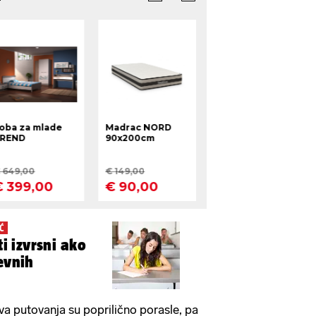
Ć
ti izvrsni ako
evnih
a putovanja su poprilično porasle, pa