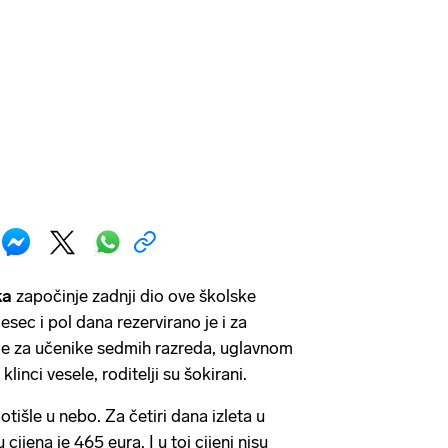
ka
započinje zadnji dio ove školske
sec i pol dana rezervirano je i za
zije za učenike sedmih razreda, uglavnom
klinci vesele, roditelji su šokirani.
 otišle u nebo. Za četiri dana izleta u
cijena je 465 eura. I u toj cijeni nisu