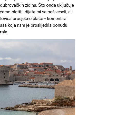
ak dubrovačkih zidina. Što onda uključuje
emo platiti, dijete mi se baš veseli, ali
olovica prosječne plaće - komentira
a koja nam je proslijedila ponudu
rala.