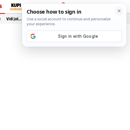
S
PRIJAVA
e
Vidi još…