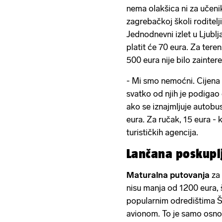
nema olakšica ni za učenik
zagrebačkoj školi roditelj
Jednodnevni izlet u Ljublj
platit će 70 eura. Za ter
500 eura nije bilo zaintere
- Mi smo nemoćni. Cijena 
svatko od njih je podigao
ako se iznajmljuje autobu
eura. Za ručak, 15 eura -
turističkih agencija.
Lančana poskupl
Maturalna putovanja
za 
nisu manja od 1200 eura,
popularnim odredištima Špa
avionom. To je samo osnovn