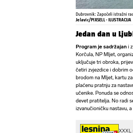
Dubrovnik: Započeli istražni r
Jelavic/PIXSELL - ILUSTRACIJA
Jedan dan u Ljub
Program je sadržajan
i z
Korčula, NP Mljet, organi
uključuje tri obroka, prij
četiri zvjezdice i dobrim o
brodom na Mljet, kartu za 
plaćenu pratnju za nastavni
učenike. Ponuda se odnos
devet pratitelja. No radi 
izvanučioničku nastavu, a 