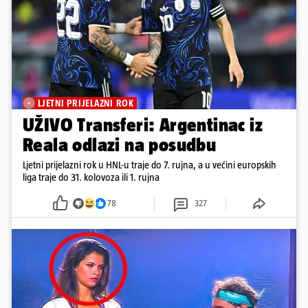
LJETNI PRIJELAZNI ROK
UŽIVO Transferi: Argentinac iz
Reala odlazi na posudbu
Ljetni prijelazni rok u HNL-u traje do 7. rujna, a u većini europskih
liga traje do 31. kolovoza ili 1. rujna
78
327