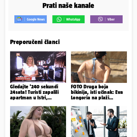
Prati naše kanale
Preporučeni članci
Gledajte '240 sekundi
FOTO Druga boja
24sata! Turisti zapalili
bikinija, isti učinak: Eva
apartman u Istri,
Longoria na plaži
vlasnik: 'Sezona mi je
pipkala svoje zanosne
završena'
obline