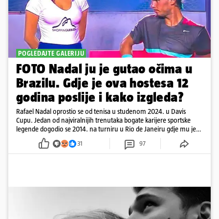
POGLEDAJTE GALERIJU
FOTO Nadal ju je gutao očima u
Brazilu. Gdje je ova hostesa 12
godina poslije i kako izgleda?
Rafael Nadal oprostio se od tenisa u studenom 2024. u Davis
Cupu. Jedan od najviralnijih trenutaka bogate karijere sportske
legende dogodio se 2014. na turniru u Rio de Janeiru gdje mu je
pažnju odvlačila ljepotica iza klupe
31
97