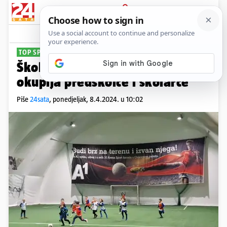
PRIJAVA
Sport
Komentari
0
TOP SPORT
Škola nogometa u Dubravi
okuplja predškolce i školarce
Piše
24sata
,
ponedjeljak, 8.4.2024. u 10:02