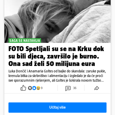
SAGA SE NASTAVLJA
FOTO Spetljali su se na Krku dok
su bili djeca, završilo je burno.
Ona sad želi 50 milijuna eura
Luka Dončić i Anamaria Goltes od bajke do skandala: zaruke pukle,
krenula bitka za skrbništvo i alimentaciju i izgledalo je da će proći
sve sporazumnim rješenjem, ali Goltes je šokirala novom tužbom
u Sloveniji
9
36
Učitaj više