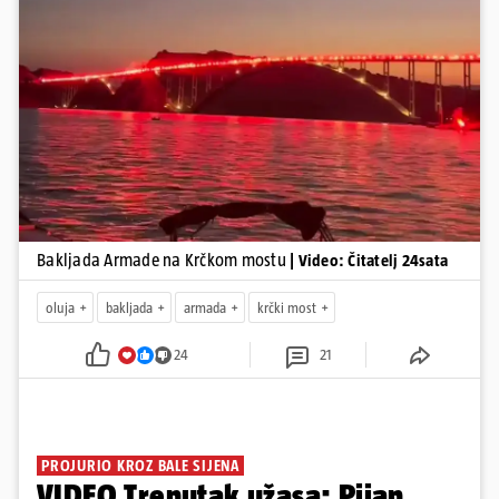
Pokretanje videa...
Bakljada Armade na Krčkom mostu
| Video: Čitatelj 24sata
oluja
bakljada
armada
krčki most
24
21
PROJURIO KROZ BALE SIJENA
VIDEO Trenutak užasa: Pijan