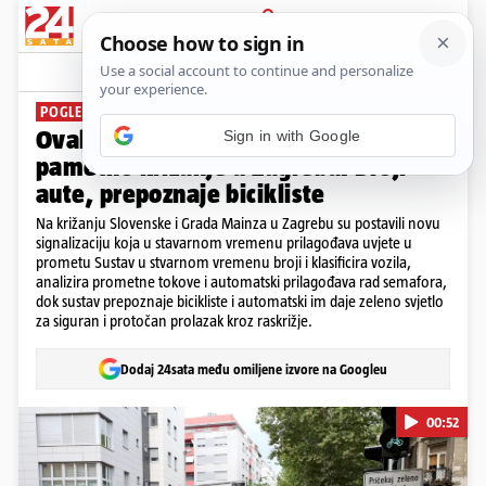
PRIJAVA
News
Komentari
8
POGLEDAJTE VIDEO
Ovako izgleda vožnja kroz novo
Sign in with Google
pametno križanje u Zagrebu. Broji
aute, prepoznaje bicikliste
Na križanju Slovenske i Grada Mainza u Zagrebu su postavili novu
signalizaciju koja u stavarnom vremenu prilagođava uvjete u
prometu Sustav u stvarnom vremenu broji i klasificira vozila,
analizira prometne tokove i automatski prilagođava rad semafora,
dok sustav prepoznaje bicikliste i automatski im daje zeleno svjetlo
za siguran i protočan prolazak kroz raskrižje.
Dodaj 24sata među omiljene izvore na Googleu
00:52