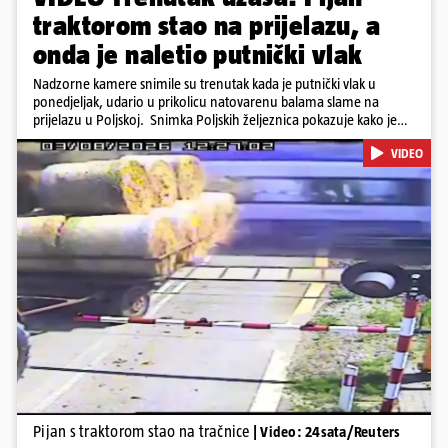
traktorom stao na prijelazu, a
onda je naletio putnički vlak
Nadzorne kamere snimile su trenutak kada je putnički vlak u
ponedjeljak, udario u prikolicu natovarenu balama slame na
prijelazu u Poljskoj. Snimka Poljskih željeznica pokazuje kako je
vozač traktora krenuo preko pruge dok su se rampe spuštale i
VIDEO
signalna svjetla bila uključena, a zatim se zaustavio dok su prikolice
ostale na tračnicama. Vlak je ubrzo udario u njih i probio se kroz
teret. U nesreći nije bilo ozlijeđenih. Iz PKP-a su priopćili da je
vozač traktora bio pod utjecajem alkohola te da je ugrozio živote
oko 500 putnika.
Pokretanje videa...
Pijan s traktorom stao na tračnice
| Video: 24sata/Reuters