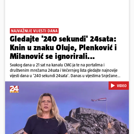
NAJVAŽNIJE VIJESTI DANA
Gledajte '240 sekundi' 24sata:
Knin u znaku Oluje, Plenković i
Milanović se ignorirali...
Svakog dana u 21 sat na kanalu CMC-ja te na portalima i
društvenim mrežama 24sata i Večernjeg lista gledajte najnovije
vijesti dana u '240 sekundi 24sata'. Danas u vijestima Snježane
Krnetić: Hrvatska je obilježila 31. obljetnicu Oluje, a pažnju je
VIDEO
privuklo ignoriranje predsjednika Zorana Milanovića i premijera
Andreja Plenkovića u Kninu. Donosimo i detalje o većim
braniteljskim mirovinama, apelu obitelji Hrvata u komi u Irskoj,
upozorenjima nakon nove tragedije na električnom romobilu te
smanjenju proizvodnje u nuklearnoj elektrani Krško.
Pokretanje videa...