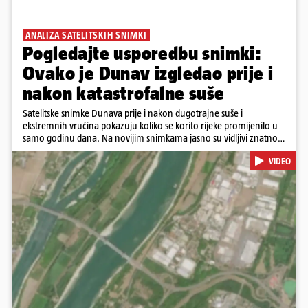
ANALIZA SATELITSKIH SNIMKI
Pogledajte usporedbu snimki:
Ovako je Dunav izgledao prije i
nakon katastrofalne suše
Satelitske snimke Dunava prije i nakon dugotrajne suše i
ekstremnih vrućina pokazuju koliko se korito rijeke promijenilo u
samo godinu dana. Na novijim snimkama jasno su vidljivi znatno
veći pješčani sprudovi i sužene vodene površine, što svjedoči o
VIDEO
povijesno niskim vodostajima. Promjene su zabilježene duž cijelog
toka, od Njemačke i Austrije, preko Slovačke, Hrvatske i Srbije, do
Rumunjske i Bugarske. Snimke je tijekom ljeta 2025. i 2026.
zabilježio satelit Sentinel-2 u sklopu programa Europske unije
Copernicus.
Pokretanje videa...