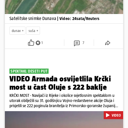
Satelitske snimke Dunava
| Video: 24sata/Reuters
dunav
suša
1
7
SPEKTAKL DESETI PUT
VIDEO Armada osvijetlila Krčki
most u čast Oluje s 222 baklje
KRČKI MOST - Navijači iz Rijeke i okolice svjetlosnim spektaklom u
utorak obilježili su 31. godišnjicu Vojno-redarstvene akcije Oluja i
prisjetili se 222 poginula branitelja iz Primorsko-goranske županije.
Bakljadu su priredili desetu godinu zaredom, a gledali su je s kopna
VIDEO
i s mora