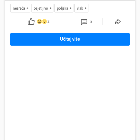
nesreća
osjetljivo
poljska
vlak
2
5
Učitaj više