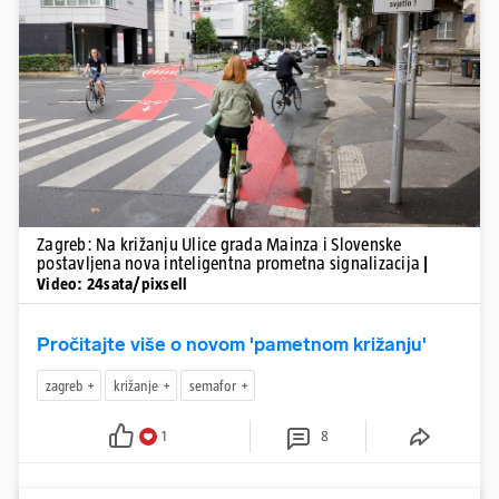
Pokretanje videa...
Zagreb: Na križanju Ulice grada Mainza i Slovenske
postavljena nova inteligentna prometna signalizacija
|
Video: 24sata/pixsell
Pročitajte više o novom 'pametnom križanju'
zagreb
križanje
semafor
1
8