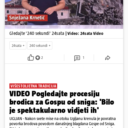
Gledajte '240 sekundi' 24sata
| Video: 24sata Video
24sata
240 sekundi
2
1
VIŠESTOLJETNA TRADICIJA
VIDEO Pogledajte procesiju
brodica za Gospu od sniga: 'Bilo
je spektakularno vidjeti ih'
UGLJAN - Nakon svete mise na otoku Ugljanu krenula je povratna
povorka brodova povodom današnjeg blagdana Gospe od Sniga.