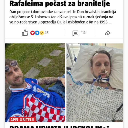
Rafaleima počast za branitelje
Dan pobjede i domovinske zahvalnosti te Dan hrvatskih branitelja
obilježava se 5. kolovoza kao državni praznik u znak sjećanja na
vojno-redarstvenu operaciju Oluja i oslobođenje Knina 1995.
godine
46
114
APEL OBITELJI