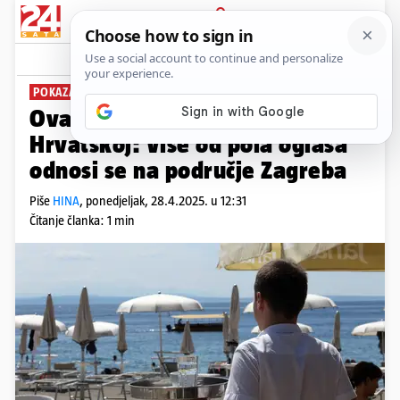
PRIJAVA
News
Komentari
0
POKAZALA ANALIZA
Ova su zanimanja najtraženija u
Hrvatskoj: Više od pola oglasa
odnosi se na područje Zagreba
Piše
HINA
,
ponedjeljak, 28.4.2025. u 12:31
Čitanje članka: 1 min