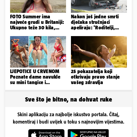
FOTO Summer ima
Nakon još jedne smrti
najveće grudi u Britaniji:
dječaka stručnjaci
Ukupno teže 30 kila,
apeliraju: 'Roditelji,
razmišljam o
električni romobili nisu
smanjivanju...
igračke'
LJEPOTICE U CRVENOM
25 pokazatelja koji
Poznate dame navukle
otkrivaju pravo stanje
su mini tangice i
vašeg zdravlja
grudnjake pa istaknule
obline
Sve što je bitno, na dohvat ruke
Skini aplikaciju za najbolje iskustvo portala. Čitaj,
komentiraj i budi uvijek u toku s najnovijim vijestima.