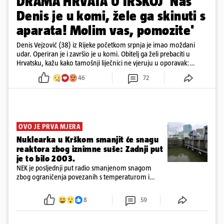
DRAMA HRVATA U IRSKOJ 'Naš
Denis je u komi, žele ga skinuti s
aparata! Molim vas, pomozite'
Denis Vejzović (38) iz Rijeke početkom srpnja je imao moždani
udar. Operiran je i završio je u komi. Obitelj ga želi prebaciti u
Hrvatsku, kažu kako tamošnji liječnici ne vjeruju u oporavak:
'Imamo 72 sata'
46
72
OVO JE PRVA MJERA
Nuklearka u Krškom smanjit će snagu
reaktora zbog iznimne suše: Zadnji put
je to bilo 2003.
NEK je posljednji put radio smanjenom snagom
zbog ograničenja povezanih s temperaturom i
protokom rijeke Save 2003. godine, kada je
smanjenje snage bilo potrebno više od 90 dana.
8
59