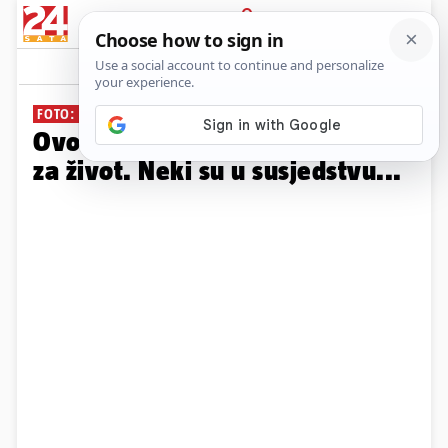
PRIJAVA
Galerija
Komentari
9
FOTO: TABLICA ZA 2024.
Ovo su najgori i najbolji gradovi
za život. Neki su u susjedstvu...