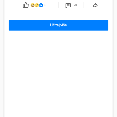
smanjenje snage bilo potrebno više od 90 dana.
8
59
Učitaj više