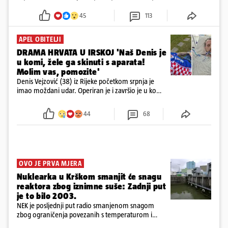
godine
45
113
APEL OBITELJI
DRAMA HRVATA U IRSKOJ 'Naš Denis je
u komi, žele ga skinuti s aparata!
Molim vas, pomozite'
Denis Vejzović (38) iz Rijeke početkom srpnja je
imao moždani udar. Operiran je i završio je u komi.
Obitelj ga želi prebaciti u Hrvatsku, kažu kako
tamošnji liječnici ne vjeruju u oporavak: 'Imamo
44
68
72 sata'
OVO JE PRVA MJERA
Nuklearka u Krškom smanjit će snagu
reaktora zbog iznimne suše: Zadnji put
je to bilo 2003.
NEK je posljednji put radio smanjenom snagom
zbog ograničenja povezanih s temperaturom i
protokom rijeke Save 2003. godine, kada je