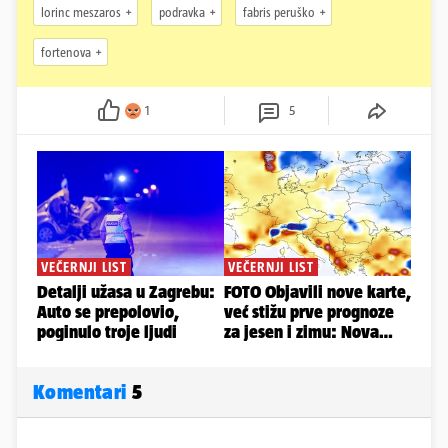
lorinc meszaros
podravka
fabris peruško
fortenova
1
5
Komentari
5