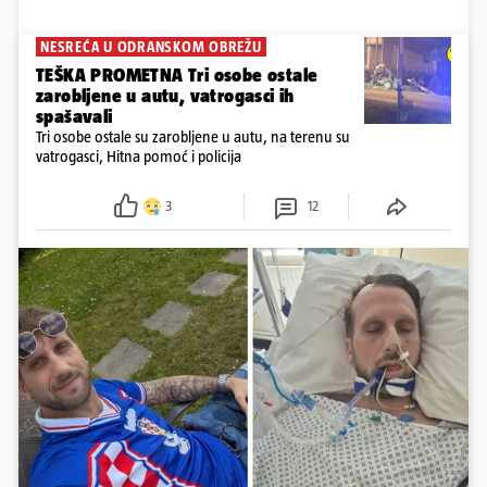
NESREĆA U ODRANSKOM OBREŽU
TEŠKA PROMETNA Tri osobe ostale
zarobljene u autu, vatrogasci ih
spašavali
Tri osobe ostale su zarobljene u autu, na terenu su
vatrogasci, Hitna pomoć i policija
3
12