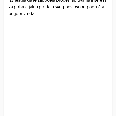
izvijestila da je započela proces ispitivanja interesa
za potencijalnu prodaju svog poslovnog područja
poljoprivreda.