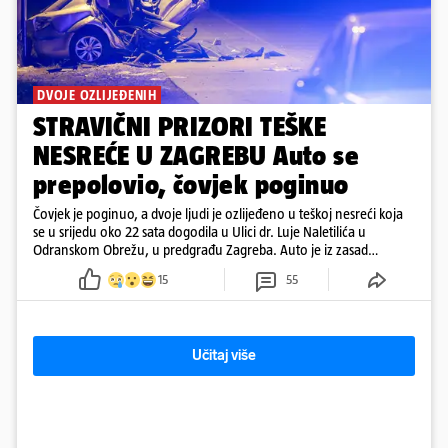
DVOJE OZLIJEĐENIH
STRAVIČNI PRIZORI TEŠKE
NESREĆE U ZAGREBU Auto se
prepolovio, čovjek poginuo
Čovjek je poginuo, a dvoje ljudi je ozlijeđeno u teškoj nesreći koja
se u srijedu oko 22 sata dogodila u Ulici dr. Luje Naletilića u
Odranskom Obrežu, u predgrađu Zagreba. Auto je iz zasad
neutvrđenih razloga sletio s kolnika, a od siline udara vozilo se
15
55
prepolovilo.
Učitaj više