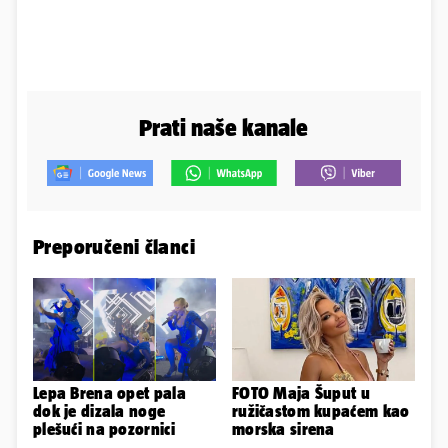
Prati naše kanale
Preporučeni članci
Lepa Brena opet pala
FOTO Maja Šuput u
dok je dizala noge
ružičastom kupaćem kao
plešući na pozornici
morska sirena