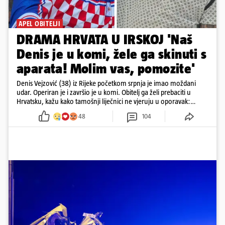
APEL OBITELJI
DRAMA HRVATA U IRSKOJ 'Naš
Denis je u komi, žele ga skinuti s
aparata! Molim vas, pomozite'
Denis Vejzović (38) iz Rijeke početkom srpnja je imao moždani
udar. Operiran je i završio je u komi. Obitelj ga želi prebaciti u
Hrvatsku, kažu kako tamošnji liječnici ne vjeruju u oporavak:
'Imamo 72 sata'
48
104