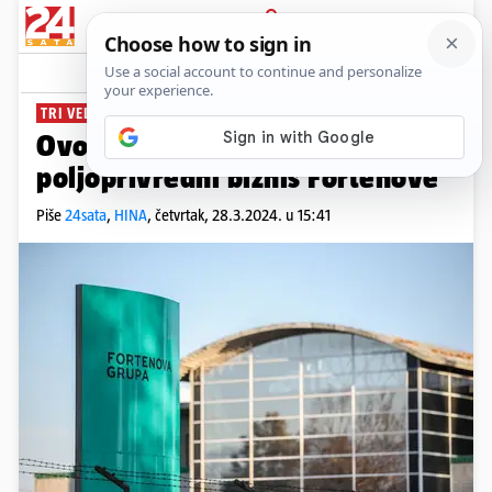
PRIJAVA
News
Komentari
5
TRI VELIKE KOMPANIJE
Ovo su najizgledniji kupci za
poljoprivredni biznis Fortenove
Piše
24sata
,
HINA
,
četvrtak, 28.3.2024. u 15:41