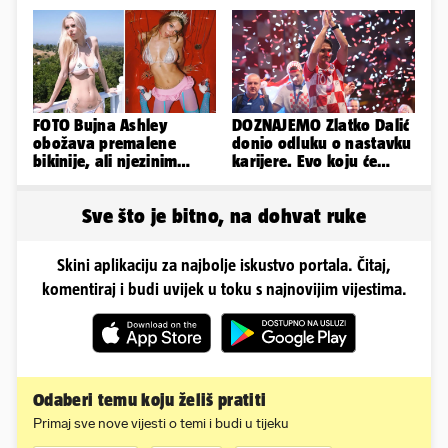
FOTO Bujna Ashley
DOZNAJEMO Zlatko Dalić
obožava premalene
donio odluku o nastavku
bikinije, ali njezinim
karijere. Evo koju će
fanovima to uopće ne
reprezentaciju preuzeti!
smeta
Sve što je bitno, na dohvat ruke
Skini aplikaciju za najbolje iskustvo portala. Čitaj,
komentiraj i budi uvijek u toku s najnovijim vijestima.
Odaberi temu koju želiš pratiti
Primaj sve nove vijesti o temi i budi u tijeku