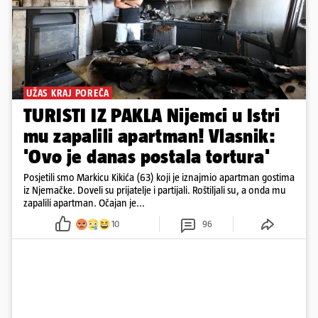
UŽAS KRAJ POREČA
TURISTI IZ PAKLA Nijemci u Istri
mu zapalili apartman! Vlasnik:
'Ovo je danas postala tortura'
Posjetili smo Markicu Kikića (63) koji je iznajmio apartman gostima
iz Njemačke. Doveli su prijatelje i partijali. Roštiljali su, a onda mu
zapalili apartman. Očajan je...
10
96