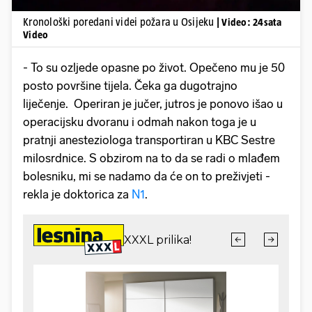
Kronološki poredani videi požara u Osijeku
| Video: 24sata
Video
- To su ozljede opasne po život. Opečeno mu je 50
posto površine tijela. Čeka ga dugotrajno
liječenje. Operiran je jučer, jutros je ponovo išao u
operacijsku dvoranu i odmah nakon toga je u
pratnji anesteziologa transportiran u KBC Sestre
milosrdnice. S obzirom na to da se radi o mlađem
bolesniku, mi se nadamo da će on to preživjeti -
rekla je doktorica za
N1
.