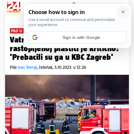
PRIJAVA
News
Komentari
7
PAO U ŠAHT S RASTOPLJENOM PLASTIKOM
Sign in with Google
Vatrogasac koji je stradao u
rastopljenoj plastici je kritično:
'Prebacili su ga u KBC Zagreb'
Piše
Ivan Štengl
,
četvrtak, 5.10.2023. u 12:26