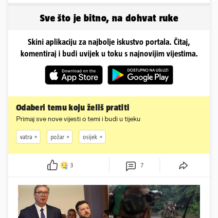
se ispred auta i pokazala
poslije i kako izgleda?
sve
Sve što je bitno, na dohvat ruke
Skini aplikaciju za najbolje iskustvo portala. Čitaj,
komentiraj i budi uvijek u toku s najnovijim vijestima.
Odaberi temu koju želiš pratiti
Primaj sve nove vijesti o temi i budi u tijeku
vatra
požar
osijek
3
7