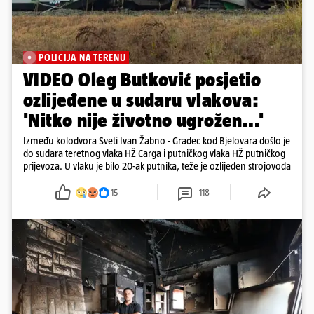
POLICIJA NA TERENU
VIDEO Oleg Butković posjetio
ozlijeđene u sudaru vlakova:
'Nitko nije životno ugrožen...'
Između kolodvora Sveti Ivan Žabno - Gradec kod Bjelovara došlo je
do sudara teretnog vlaka HŽ Carga i putničkog vlaka HŽ putničkog
prijevoza. U vlaku je bilo 20-ak putnika, teže je ozlijeđen strojovođa
15
118