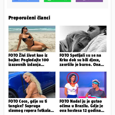
Preporučeni članci
FOTO Živi život kao iz
FOTO Spetljali su se na
bajke: Pogledajte 100
Krku dok su bili djeca,
izazovnih izdanja
završilo je burno. Ona
Ronaldove Georgine
sad želi 50 milijuna eura
FOTO Coco, gdje su ti
FOTO Nadal ju je gutao
tangice? Supruga
očima u Brazilu. Gdje je
slavnog repera fotkala
ova hostesa 12 godina