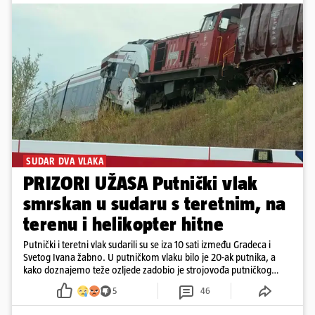
SUDAR DVA VLAKA
PRIZORI UŽASA Putnički vlak
smrskan u sudaru s teretnim, na
terenu i helikopter hitne
Putnički i teretni vlak sudarili su se iza 10 sati između Gradeca i
Svetog Ivana žabno. U putničkom vlaku bilo je 20-ak putnika, a
kako doznajemo teže ozljede zadobio je strojovođa putničkog
vlaka. Zatvoren je promet, a fotoreporteri Prigorskog objavili su
5
46
prve snimke s mjesta sudara