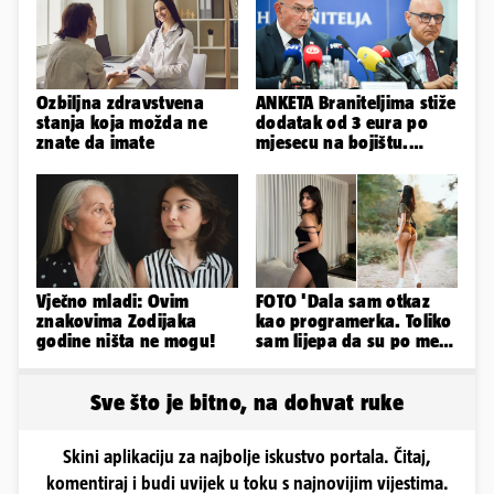
Ozbiljna zdravstvena
ANKETA Braniteljima stiže
stanja koja možda ne
dodatak od 3 eura po
znate da imate
mjesecu na bojištu.
Slažete li se s time?
Vječno mladi: Ovim
FOTO 'Dala sam otkaz
znakovima Zodijaka
kao programerka. Toliko
godine ništa ne mogu!
sam lijepa da su po meni
napravili lutku'
Sve što je bitno, na dohvat ruke
Skini aplikaciju za najbolje iskustvo portala. Čitaj,
komentiraj i budi uvijek u toku s najnovijim vijestima.