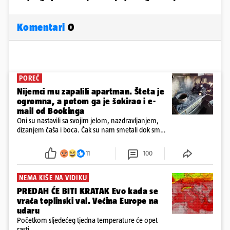
Komentari
0
POREČ
Nijemci mu zapalili apartman. Šteta je
ogromna, a potom ga je šokirao i e-
mail od Bookinga
Oni su nastavili sa svojim jelom, nazdravljanjem,
dizanjem čaša i boca. Čak su nam smetali dok smo
u panici kupili crijeva kako bismo pokušali ugasiti
požar, rekao je vlasnik
11
100
NEMA KIŠE NA VIDIKU
PREDAH ĆE BITI KRATAK Evo kada se
vraća toplinski val. Većina Europe na
udaru
Početkom sljedećeg tjedna temperature će opet
rasti