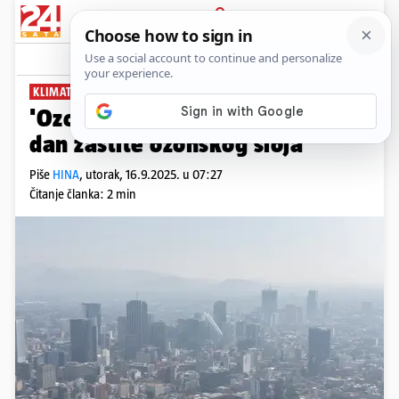
PRIJAVA
News
Komentari
0
KLIMATSKO DJELOVANJE
'Ozon za život: Međunarodni
dan zaštite ozonskog sloja
Piše
HINA
,
utorak, 16.9.2025. u 07:27
Čitanje članka: 2 min