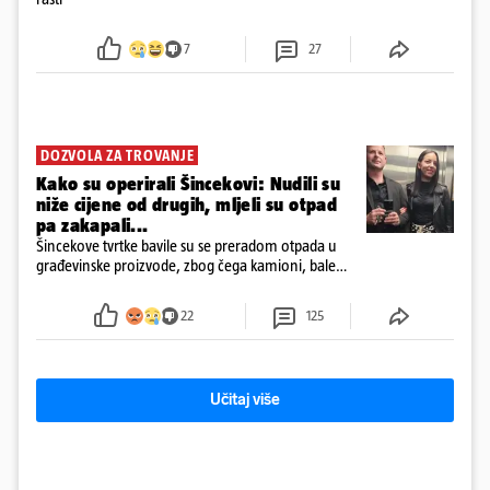
7
27
DOZVOLA ZA TROVANJE
Kako su operirali Šincekovi: Nudili su
niže cijene od drugih, mljeli su otpad
pa zakapali...
Šincekove tvrtke bavile su se preradom otpada u
građevinske proizvode, zbog čega kamioni, bale
plastike i samljeveni materijal dugo nisu izazivali
sumnju
22
125
Učitaj više