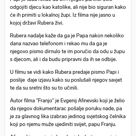
odgojiti djecu kao katolike, ali nije bio siguran kako
će ih primiti u lokalnoj župi. Iz filma nije jasno u
kojoj državi Rubera živi.
Rubera nadalje kaže da ga je Papa nakon nekoliko
dana nazvao telefonom i rekao mu da ga je
njegovo pismo dirnulo te im poručio da odu u župu
s djecom, ali i da budu pripravni da ih se odbije.
U filmu se vidi kako Rubera predaje pismo Papi i
poslije daje izjavu kako su poslušali njegov savjet
te da su sretni što su to učinili.
Autor filma "Franjo" je Evgenij Afinevski koji je želio
da njegov dokumentarac pošalje poruku nade, pa
je za glavnog lika izabrao jedinog svjetskog čelnika
koji po njemu muže ujediniti svijet, papu Franju.