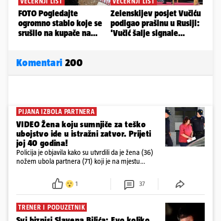
Komentari
200
PIJANA IZBOLA PARTNERA
VIDEO Žena koju sumnjiče za teško
ubojstvo ide u istražni zatvor. Prijeti
joj 40 godina!
Policija je objavila kako su utvrdili da je žena (36)
nožem ubola partnera (71) koji je na mjestu
preminuo. Imala je 2,03 promila. U nedjelju su je
ispitali i poslali u istražni zatvor
1
37
TRENER I PODUZETNIK
Svi biznisi Slavena Bilića: Evo koliko