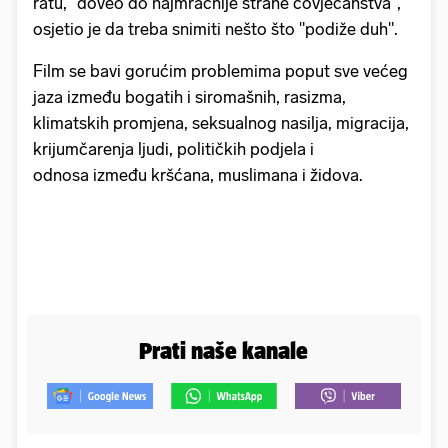
ratu, "doveo do najmračnije strane čovječanstva",
osjetio je da treba snimiti nešto što "podiže duh".
Film se bavi gorućim problemima poput sve većeg
jaza između bogatih i siromašnih, rasizma,
klimatskih promjena, seksualnog nasilja, migracija,
krijumčarenja ljudi, političkih podjela i
odnosa između kršćana, muslimana i židova.
Prati naše kanale