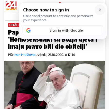
PRIJAVA
News
Komentari
200
TRAŽI GRAĐANSKE ZAJEDNICE
Papa za istospolne zajednice:
'Homoseksualci su Božja djeca i
imaju pravo biti dio obitelji'
Piše
Ivan Hruškovec
,
srijeda, 21.10.2020. u 17:14