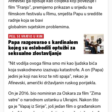
Afinevski ga opisuje kao čovjeka koji povezuje i
film "Franjo", premijerno prikazan u srijedu na
filmskom festivalu u Rimu, smješta Papu u središte
radnje koja se bavi
globalnim svjetskim problemima.
PELL SE VRATIO U RIM
Papa razgovarao s kardinalom
kojeg su oslobodili optužbi za
seksualno zlostavljanje
"Nit vodilja ovoga filma smo mi kao ljudska bića
koja svakodnevno izazivaju katastrofe. A on (Papa)
jedini je koji nas kroz te niti spaja", rekao je
Afinevski, američki državljanin ruskog porijekla.
On je 2016. bio nominiran za Oskara za film "Zima
vatre" o narodnom ustanku u Ukrajini. Nakon što
ga je "Vapaj iz Sirije", još jedan film o građanskom