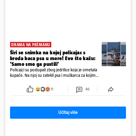
DRAMA NA PAŠMANU
Širi se snimka na kojoj policajac s
broda baca psa u more! Evo što kažu:
'Samo smo ga pustili'
Policajci su postupali zbog jedrilice koja je ometala
kupače. Na njoj su zatekli psa i muškarca za kojim
se od ranije trage. Muškarac je pružao otpor te su
ga uhitili, a psa je preuzeo komunalni redar
11
46
Učitaj više