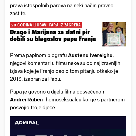
prava istospolnih parova na neki način pravno
zaštite.
50 GODINA LJUBAVI PARA IZ ZAGREBA
Drago i Marijana za zlatni pir
dobili su blagoslov pape Franje
Prema papinom biografu
Austenu Ivereighu
,
njegovi komentari u filmu neke su od najizravnijih
izjava koje je Franjo dao o tom pitanju otkako je
2013. izabran za Papu.
Papa je govorio u dijelu filma posvećenom
Andrei Ruberi
, homoseksualcu koji je s partnerom
posvojio troje djece.