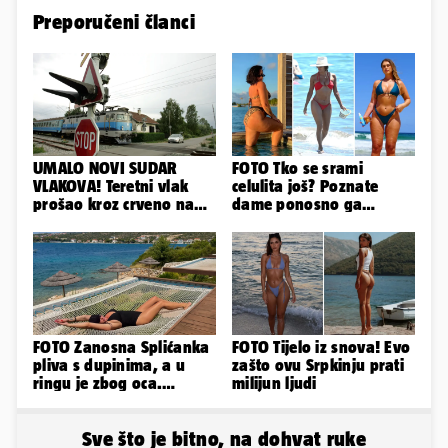
Preporučeni članci
UMALO NOVI SUDAR
FOTO Tko se srami
VLAKOVA! Teretni vlak
celulita još? Poznate
prošao kroz crveno na
dame ponosno ga
kolodvoru Škrljevo
pokazuju pa slave svoje
obline
FOTO Zanosna Splićanka
FOTO Tijelo iz snova! Evo
pliva s dupinima, a u
zašto ovu Srpkinju prati
ringu je zbog oca.
milijun ljudi
Nedavno se i zaručila...
Sve što je bitno, na dohvat ruke