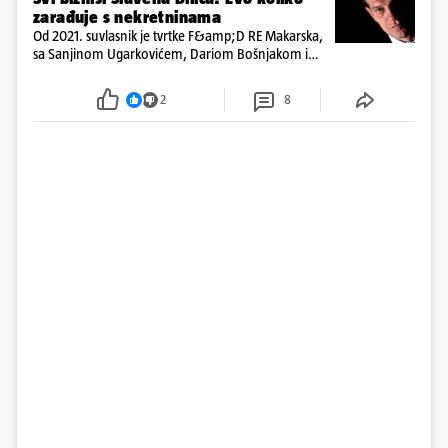
zarađuje s nekretninama
Od 2021. suvlasnik je tvrtke F&amp;D RE Makarska,
sa Sanjinom Ugarkovićem, Dariom Bošnjakom i
Dobrislavom Hrkaćem. Tvrtka je registrirana za
poslovanje nekretninama, a od osnutka nema
2
8
zaposlenih