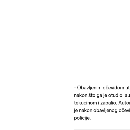
- Obavljenim očevidom utv
nakon što ga je otuđio, a
tekućinom i zapalio. Auto
je nakon obavljenog očevid
policije.