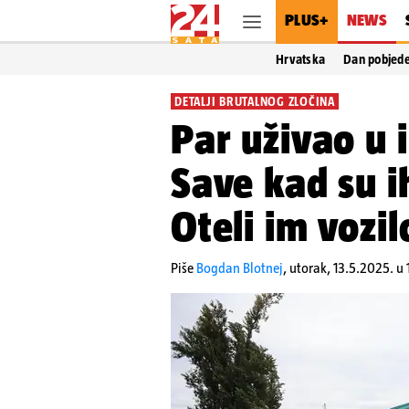
PLUS+
NEWS
Hrvatska
Dan pobjed
DETALJI BRUTALNOG ZLOČINA
Par uživao u i
Save kad su i
Oteli im vozilo
Piše
Bogdan Blotnej
,
utorak, 13.5.2025. u