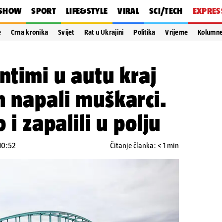
SHOW
SPORT
LIFE&STYLE
VIRAL
SCI/TECH
EXPRES
e
Crna kronika
Svijet
Rat u Ukrajini
Politika
Vrijeme
Kolumn
ntimi u autu kraj
h napali muškarci.
 i zapalili u polju
 10:52
Čitanje članka: < 1 min