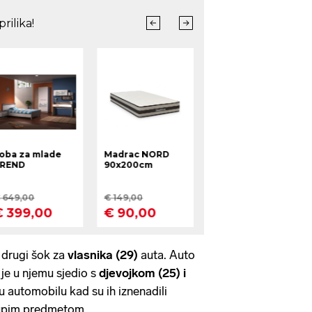
 drugi šok za
vlasnika (29)
auta. Auto
 je u njemu sjedio s
djevojkom (25) i
u u automobilu kad su ih iznenadili
 tupim predmetom.