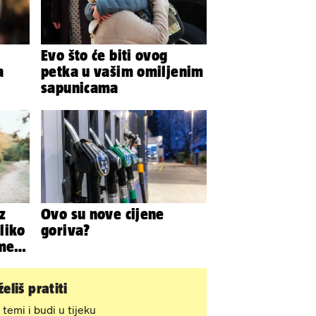
Evo što će biti ovog
a
petka u vašim omiljenim
sapunicama
z
Ovo su nove cijene
liko
goriva?
meni
eliš pratiti
 temi i budi u tijeku