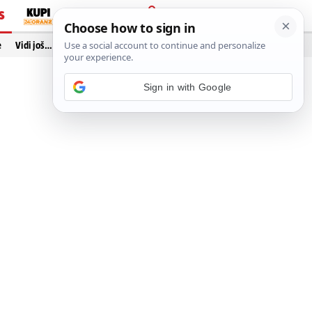
S
PRIJAVA
e
Vidi još…
Sign in with Google