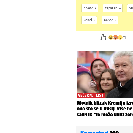
očevid
zapaljen
vu
kanal
napad
11
Komentari
169