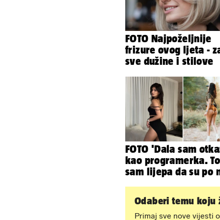
FOTO Najpoželjnije
frizure ovog ljeta - z
sve dužine i stilove
FOTO 'Dala sam otka
kao programerka. To
sam lijepa da su po 
napravili lutku'
Odaberi temu koju ž
Primaj sve nove vijesti o