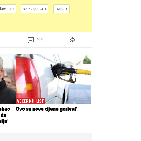
kovina
velika gorica
nasip
169