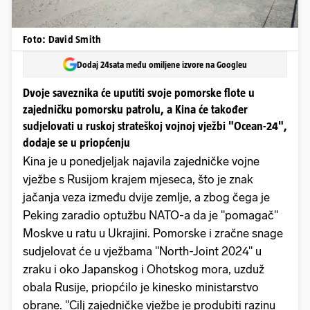
Foto: David Smith
Dodaj 24sata među omiljene izvore na Googleu
Dvoje saveznika će uputiti svoje pomorske flote u
zajedničku pomorsku patrolu, a Kina će također
sudjelovati u ruskoj strateškoj vojnoj vježbi "Ocean-24",
dodaje se u priopćenju
Kina je u ponedjeljak najavila zajedničke vojne
vježbe s Rusijom krajem mjeseca, što je znak
jačanja veza između dvije zemlje, a zbog čega je
Peking zaradio optužbu NATO-a da je "pomagač"
Moskve u ratu u Ukrajini. Pomorske i zračne snage
sudjelovat će u vježbama "North-Joint 2024" u
zraku i oko Japanskog i Ohotskog mora, uzduž
obala Rusije, priopćilo je kinesko ministarstvo
obrane. "Cilj zajedničke vježbe je produbiti razinu