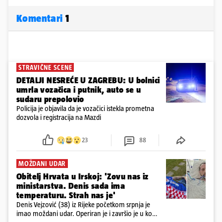
Komentari
1
STRAVIČNE SCENE
DETALJI NESREĆE U ZAGREBU: U bolnici
umrla vozačica i putnik, auto se u
sudaru prepolovio
Policija je objavila da je vozačici istekla prometna
dozvola i registracija na Mazdi
23
88
MOŽDANI UDAR
Obitelj Hrvata u Irskoj: 'Zovu nas iz
ministarstva. Denis sada ima
temperaturu. Strah nas je'
Denis Vejzović (38) iz Rijeke početkom srpnja je
imao moždani udar. Operiran je i završio je u komi.