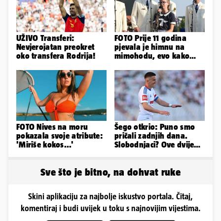
UŽIVO Transferi:
FOTO Prije 11 godina
Nevjerojatan preokret
pjevala je himnu na
oko transfera Rodrija!
mimohodu, evo kako
danas izgleda Mia
Negovetić
FOTO Nives na moru
Šego otkrio: Puno smo
pokazala svoje atribute:
pričali zadnjih dana.
'Miriše kokos...'
Slobodnjaci? Ove dvije
stvari su ključne...
Sve što je bitno, na dohvat ruke
Skini aplikaciju za najbolje iskustvo portala. Čitaj,
komentiraj i budi uvijek u toku s najnovijim vijestima.