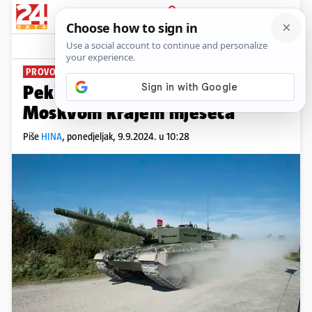
PRIJAVA
News
Komentari
1
PROVOKACIJA?
Peking najavio vojne vježbe s
Moskvom krajem mjeseca
Piše
HINA
,
ponedjeljak, 9.9.2024. u 10:28