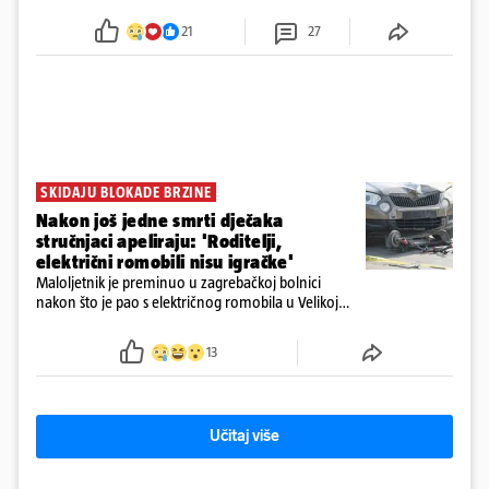
Obitelj ga želi prebaciti u Hrvatsku, kažu kako
tamošnji liječnici ne vjeruju u oporavak: 'Imamo
21
27
72 sata'
SKIDAJU BLOKADE BRZINE
Nakon još jedne smrti dječaka
stručnjaci apeliraju: 'Roditelji,
električni romobili nisu igračke'
Maloljetnik je preminuo u zagrebačkoj bolnici
nakon što je pao s električnog romobila u Velikoj
Gorici. Liječnici: ‘Ozljede su sve jezivije’
13
Učitaj više