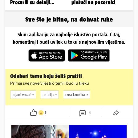
Procurili su detalji
plešući na pozornici
glamuroznog vjenčanja
Sve što je bitno, na dohvat ruke
Skini aplikaciju za najbolje iskustvo portala. Čitaj,
komentiraj i budi uvijek u toku s najnovijim vijestima.
Odaberi temu koju želiš pratiti
Primaj sve nove vijesti o temi i budi u tijeku
pijani vozač
policija
crna kronika
1
4