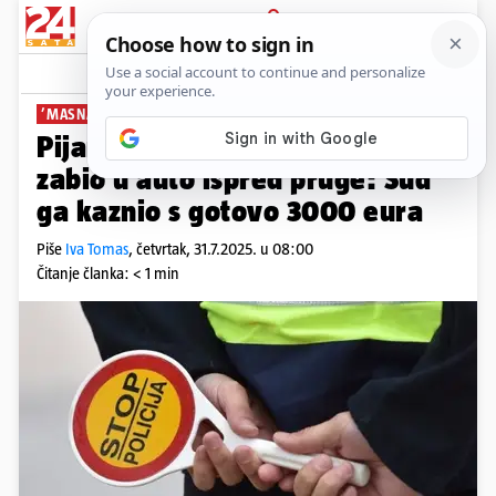
PRIJAVA
News
Komentari
4
’MASNA’ KAZNA
Pijan divljao u Zagrebu pa se
zabio u auto ispred pruge: Sud
ga kaznio s gotovo 3000 eura
Piše
Iva Tomas
,
četvrtak, 31.7.2025. u 08:00
Čitanje članka: < 1 min