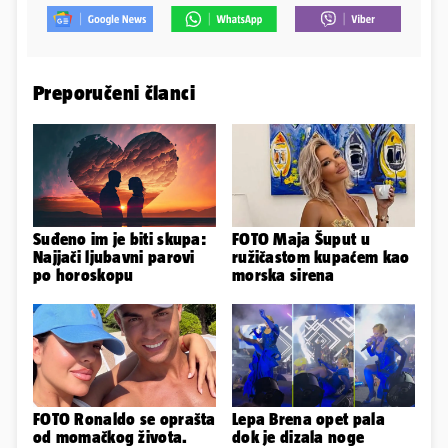
Preporučeni članci
Suđeno im je biti skupa:
FOTO Maja Šuput u
Najjači ljubavni parovi
ružičastom kupaćem kao
po horoskopu
morska sirena
FOTO Ronaldo se oprašta
Lepa Brena opet pala
od momačkog života.
dok je dizala noge