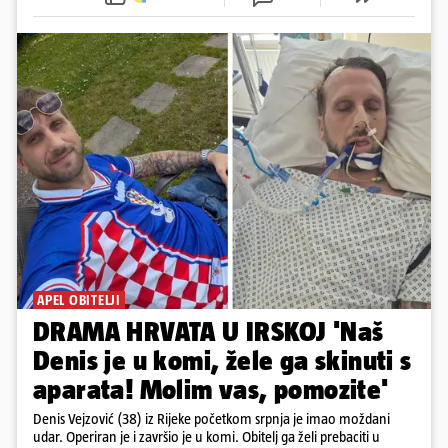
APEL OBITELJI
DRAMA HRVATA U IRSKOJ 'Naš
Denis je u komi, žele ga skinuti s
aparata! Molim vas, pomozite'
Denis Vejzović (38) iz Rijeke početkom srpnja je imao moždani
udar. Operiran je i završio je u komi. Obitelj ga želi prebaciti u