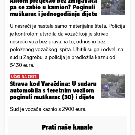
Autom pretjecao bez žmigavaca
pa se zabio u kamion? Poginuli
muškarac i jednogodišnje dijete
U nesreći je nastala samo materijalna šteta. Policija
je kontrolom utvrdila da vozač koji je skrivio
nesreću vozi bez prava na to, odnosno bez
položenog vozačkog ispita. Uhitili su ga i odveli na
sud u Zagrebu, a policija je predložila kaznu od
5430 eura.
UŽAS NA CESTI
Strava kod Varaždina: U sudaru
automobila s teretnim vozilom
poginuli muškarac (30) i dijete
Sud je vozača kaznio s 2900 eura.
Prati naše kanale