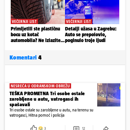
Komentari
4
NESREĆA U ODRANSKOM OBREŽU
TEŠKA PROMETNA Tri osobe ostale
zarobljene u autu, vatrogasci ih
spašavali
Tri osobe ostale su zarobljene u autu, na terenu su
vatrogasci, Hitna pomoć i policija
3
12