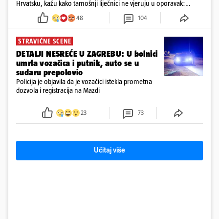
Hrvatsku, kažu kako tamošnji liječnici ne vjeruju u oporavak:
'Imamo 72 sata'
48
104
STRAVIČNE SCENE
DETALJI NESREĆE U ZAGREBU: U bolnici
umrla vozačica i putnik, auto se u
sudaru prepolovio
Policija je objavila da je vozačici istekla prometna
dozvola i registracija na Mazdi
23
73
Učitaj više