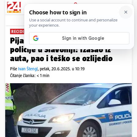
PRIJAVA
News
Komentari
2
RECIDIVIST
Pijan i bez vozačke bježao od
policije u Slavoniji: Izašao iz
auta, pao i teško se ozlijedio
Piše
Ivan Štengl
,
petak, 20.6.2025. u 10:19
Čitanje članka: < 1 min