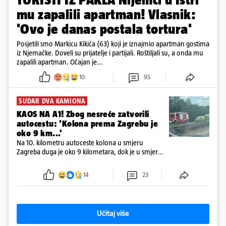
mu zapalili apartman! Vlasnik:
'Ovo je danas postala tortura'
Posjetili smo Markicu Kikića (63) koji je iznajmio apartman gostima
iz Njemačke. Doveli su prijatelje i partijali. Roštiljali su, a onda mu
zapalili apartman. Očajan je...
10
95
SUDAR DVA KAMIONA
KAOS NA A1! Zbog nesreće zatvorili
autocestu: 'Kolona prema Zagrebu je
oko 9 km...'
Na 10. kilometru autoceste kolona u smjeru
Zagreba duga je oko 9 kilometara, dok je u smjeru
mora kolona duga oko tri kilometra
14
23
Učitaj više