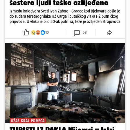
šestero ljudi teško ozlijeđeno
Između kolodvora Sveti Ivan Žabno - Gradec kod Bjelovara došlo je
do sudara teretnog vlaka HŽ Carga i putničkog vlaka HŽ putničkog
prijevoza. U vlaku je bilo 20-ak putnika, teže je ozlijeđen strojovođa
10
68
UŽAS KRAJ POREČA
TURISTI IZ PAKLA Nijemci u Istri