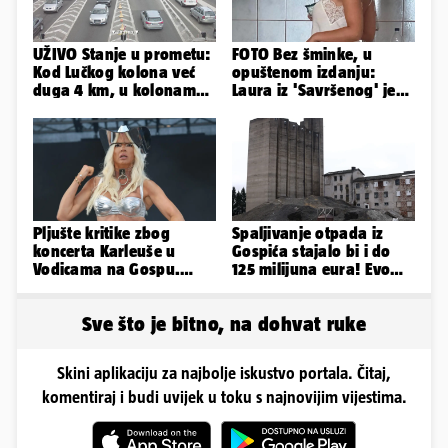
UŽIVO Stanje u prometu:
FOTO Bez šminke, u
Kod Lučkog kolona već
opuštenom izdanju:
duga 4 km, u kolonama
Laura iz 'Savršenog' je
se vozi prema moru
objavila fotke sa svog
odmora
Pljušte kritike zbog
Spaljivanje otpada iz
koncerta Karleuše u
Gospića stajalo bi i do
Vodicama na Gospu.
125 milijuna eura! Evo
Gradonačelnik:
koja je opcija
'Neprimjereno'
najizglednija
Sve što je bitno, na dohvat ruke
Skini aplikaciju za najbolje iskustvo portala. Čitaj,
komentiraj i budi uvijek u toku s najnovijim vijestima.