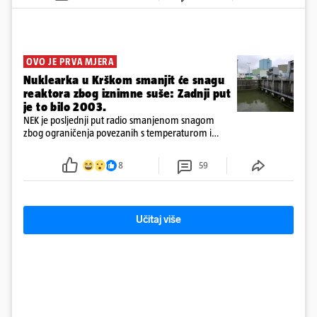
OVO JE PRVA MJERA
Nuklearka u Krškom smanjit će snagu
reaktora zbog iznimne suše: Zadnji put
je to bilo 2003.
NEK je posljednji put radio smanjenom snagom
zbog ograničenja povezanih s temperaturom i
protokom rijeke Save 2003. godine, kada je
smanjenje snage bilo potrebno više od 90 dana.
8
59
Učitaj više