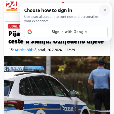
PRIJAVA
News
Komentari
1
UDALJEN IZ SLUŽBE
Pijani policajac autom sletio s
ceste u Slunju: Ozlijeđeno dijete
Piše
Martina Vidaić
,
petak, 26.7.2024. u 22:29