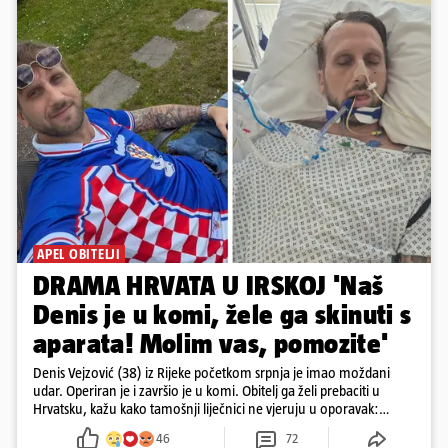
APEL OBITELJI
DRAMA HRVATA U IRSKOJ 'Naš
Denis je u komi, žele ga skinuti s
aparata! Molim vas, pomozite'
Denis Vejzović (38) iz Rijeke početkom srpnja je imao moždani
udar. Operiran je i završio je u komi. Obitelj ga želi prebaciti u
Hrvatsku, kažu kako tamošnji liječnici ne vjeruju u oporavak:
'Imamo 72 sata'
46
72