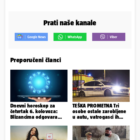
Prati naše kanale
Preporučeni članci
Dnevni horoskop za
TEŠKA PROMETNA Tri
četvrtak 6. kolovoza:
osobe ostale zarobljene
Blizancima odgovara
u autu, vatrogasci ih
mir, a Vage imaju volje
spašavali
za sve