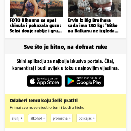
FOTO Rihanna se opet
Ervin iz Big Brothera
skinula i pokazala guzu:
sada ima 180 kg: 'Nitko
Seksi donje rublje i grudi
na Balkanu ne izgleda
pale u drugi plan
kao ja, stranci me hvale'
Sve što je bitno, na dohvat ruke
Skini aplikaciju za najbolje iskustvo portala. Čitaj,
komentiraj i budi uvijek u toku s najnovijim vijestima.
Odaberi temu koju želiš pratiti
Primaj sve nove vijesti o temi i budi u tijeku
slunj
alkohol
prometna
policajac