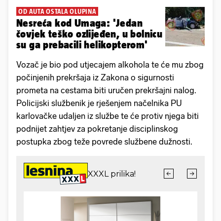
OD AUTA OSTALA OLUPINA
Nesreća kod Umaga: 'Jedan
čovjek teško ozlijeđen, u bolnicu
su ga prebacili helikopterom'
Vozač je bio pod utjecajem alkohola te će mu zbog
počinjenih prekršaja iz Zakona o sigurnosti
prometa na cestama biti uručen prekršajni nalog.
Policijski službenik je rješenjem načelnika PU
karlovačke udaljen iz službe te će protiv njega biti
podnijet zahtjev za pokretanje disciplinskog
postupka zbog teže povrede službene dužnosti.