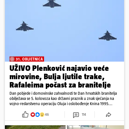
31. OBLJETNICA
UŽIVO Plenković najavio veće
mirovine, Bulja ljutile trake,
Rafaleima počast za branitelje
Dan pobjede i domovinske zahvalnosti te Dan hrvatskih branitelja
obilježava se 5. kolovoza kao državni praznik u znak sjećanja na
vojno-redarstvenu operaciju Oluja i oslobođenje Knina 1995.
godine
46
114