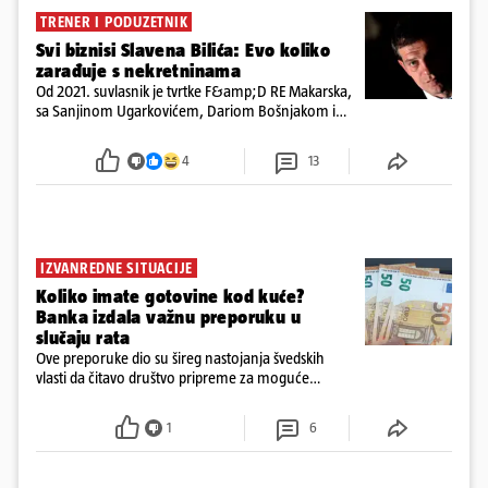
TRENER I PODUZETNIK
Svi biznisi Slavena Bilića: Evo koliko
zarađuje s nekretninama
Od 2021. suvlasnik je tvrtke F&amp;D RE Makarska,
sa Sanjinom Ugarkovićem, Dariom Bošnjakom i
Dobrislavom Hrkaćem. Tvrtka je registrirana za
poslovanje nekretninama, a od osnutka nema
4
13
zaposlenih
IZVANREDNE SITUACIJE
Koliko imate gotovine kod kuće?
Banka izdala važnu preporuku u
slučaju rata
Ove preporuke dio su šireg nastojanja švedskih
vlasti da čitavo društvo pripreme za moguće
posljedice vojnih ili kibernetičkih napada
1
6