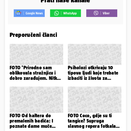
Preporučeni članci
FOTO 'Prirodno sam
Psiholozi otkrivaju 10
oblikovala stražnjicu i
tipova ljudi koje trebate
dobro zarađujem. Nitko
izbaciti iz života za
ne vjeruje da je prava'
vlastito dobro
FOTO Od haltera do
FOTO Coco, gdje su ti
premalenih badića: I
tangice? Supruga
poznate dame muče
slavnog repera fotkala