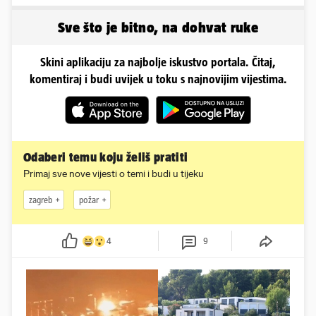
vrućine, evo kako su
se ispred auta i pokazala
pozirale
sve
Sve što je bitno, na dohvat ruke
Skini aplikaciju za najbolje iskustvo portala. Čitaj,
komentiraj i budi uvijek u toku s najnovijim vijestima.
Odaberi temu koju želiš pratiti
Primaj sve nove vijesti o temi i budi u tijeku
zagreb
požar
4
9