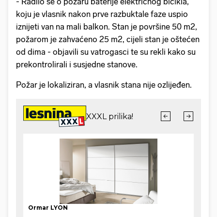
- Radilo se o požaru baterije električnog bicikla,
koju je vlasnik nakon prve razbuktale faze uspio
iznijeti van na mali balkon. Stan je površine 50 m2,
požarom je zahvaćeno 25 m2, cijeli stan je oštećen
od dima - objavili su vatrogasci te su rekli kako su
prekontrolirali i susjedne stanove.
Požar je lokaliziran, a vlasnik stana nije ozlijeđen.