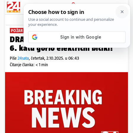
PRIJAVA
News
Komentari
9
POŽAR BATERIJE
DRAMA U ZAGREBU U stanu na
6. katu gorio električni bicikl!
Piše
24sata
,
četvrtak, 2.10.2025. u 06:43
Čitanje članka: < 1 min