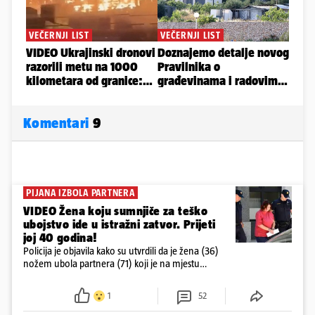
Komentari
9
PIJANA IZBOLA PARTNERA
VIDEO Žena koju sumnjiče za teško
ubojstvo ide u istražni zatvor. Prijeti
joj 40 godina!
Policija je objavila kako su utvrdili da je žena (36)
nožem ubola partnera (71) koji je na mjestu
preminuo. Imala je 2,03 promila. U nedjelju su je
ispitali i poslali u istražni zatvor
1
52