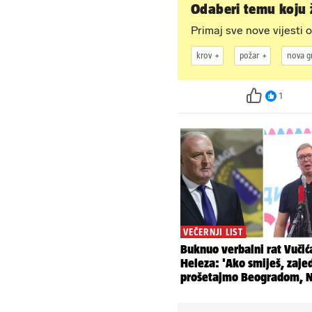
Odaberi temu koju ž
Primaj sve nove vijesti o
krov
požar
nova g
1