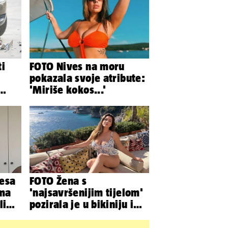
ti
FOTO Nives na moru
pokazala svoje atribute:
'Miriše kokos...'
isu
esa
FOTO Žena s
ama
'najsavršenijim tijelom'
elim
pozirala je u bikiniju i
pokazala svoje bujne
obline...