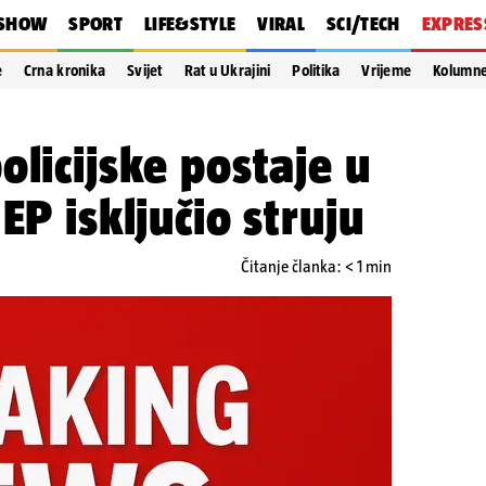
SHOW
SPORT
LIFE&STYLE
VIRAL
SCI/TECH
EXPRES
e
Crna kronika
Svijet
Rat u Ukrajini
Politika
Vrijeme
Kolumn
olicijske postaje u
EP isključio struju
Čitanje članka: < 1 min