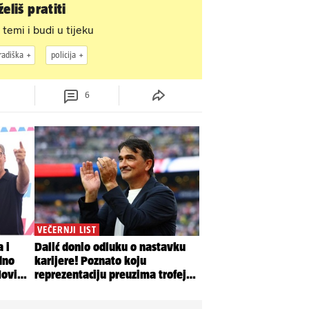
eliš pratiti
 temi i budi u tijeku
radiška
policija
6