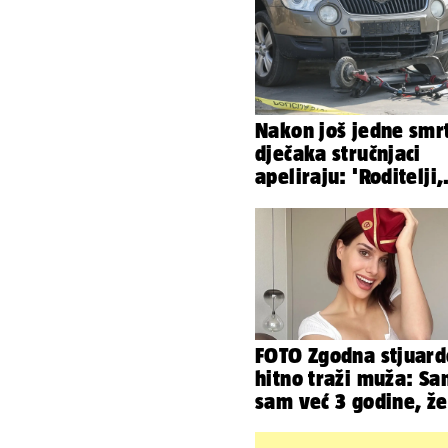
Nakon još jedne smr
dječaka stručnjaci
apeliraju: 'Roditelji,
električni romobili n
igračke'
FOTO Zgodna stjuard
hitno traži muža: S
sam već 3 godine, ž
da bude stariji...