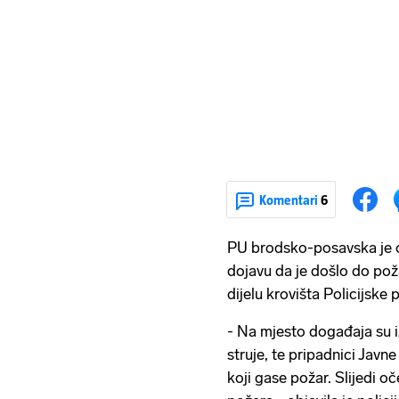
Komentari
6
PU brodsko-posavska je ob
dojavu da je došlo do po
dijelu krovišta Policijsk
- Na mjesto događaja su iz
struje, te pripadnici Jav
koji gase požar. Slijedi o