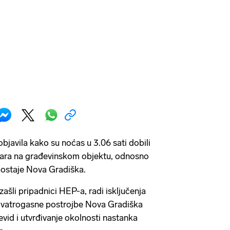
javila kako su noćas u 3.06 sati dobili
žara na građevinskom objektu, odnosno
e postaje Nova Gradiška.
ašli pripadnici HEP-a, radi isključenja
ne vatrogasne postrojbe Nova Gradiška
čevid i utvrđivanje okolnosti nastanka