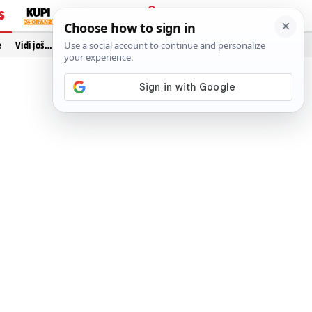
S
PRIJAVA
e
Vidi još…