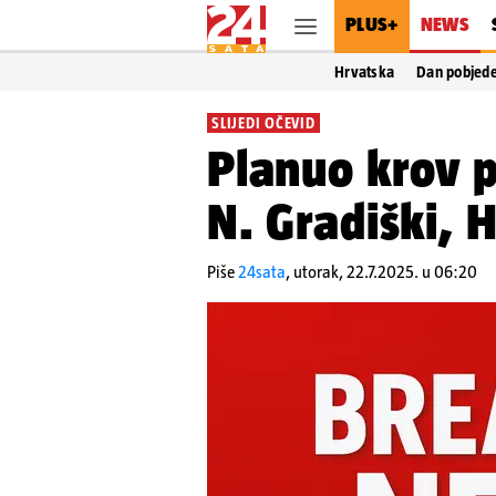
PLUS+
NEWS
Hrvatska
Dan pobjed
SLIJEDI OČEVID
Planuo krov p
N. Gradiški, H
Piše
24sata
,
utorak, 22.7.2025. u 06:20