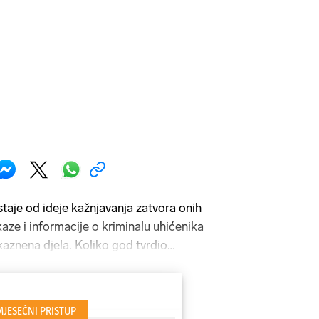
taje od ideje kažnjavanja zatvora onih
aze i informacije o kriminalu uhićenika
kaznena djela. Koliko god tvrdio
njegovih riječi od prošloga proljeća, kad
zakon kako HDZ ne bi trpio političku