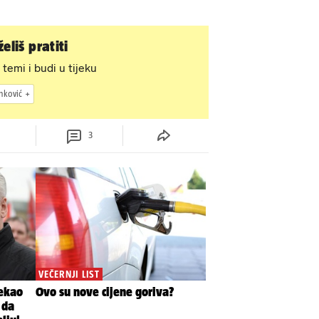
eliš pratiti
 temi i budi u tijeku
nković
3