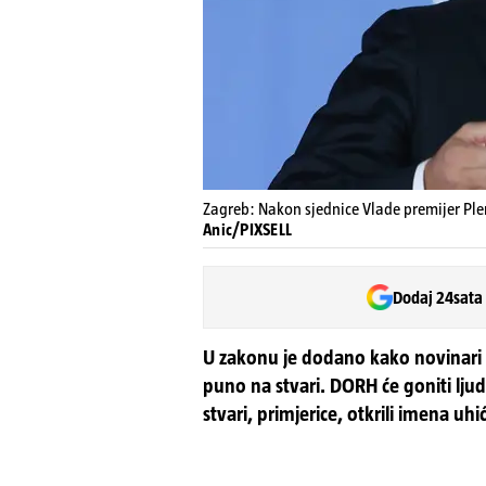
Zagreb: Nakon sjednice Vlade premijer Ple
Anic/PIXSELL
Dodaj 24sata
U zakonu je dodano kako novinari 
puno na stvari. DORH će goniti lju
stvari, primjerice, otkrili imena uhi