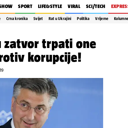
SHOW
SPORT
LIFE&STYLE
VIRAL
SCI/TECH
EXPRES
e
Crna kronika
Svijet
Rat u Ukrajini
Politika
Vrijeme
Kolumn
u zatvor trpati one
rotiv korupcije!
19