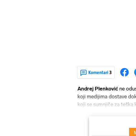
Komentari
3
Andrej Plenković
ne odus
koji medijima dostave dok
koji se sumnjiče za teška 
suprotno, treba se sjetiti 
je rekao da će izmijeniti 
štetu.