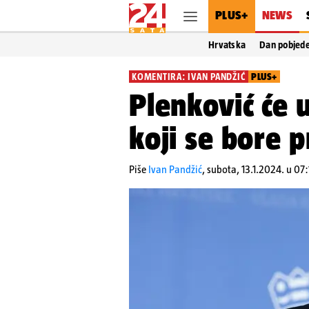
PLUS+
NEWS
Hrvatska
Dan pobjed
KOMENTIRA: IVAN PANDŽIĆ
PLUS+
Plenković će 
koji se bore p
Piše
Ivan Pandžić
,
subota, 13.1.2024. u 07: