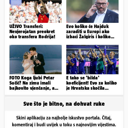
UŽIVO Transferi:
Evo koliko će Hajduk
Nevjerojatan preokret
zaraditi u Europi ako
oko transfera Rodrija!
izbaci Žalgiris i koliko
ako izbori ligašku fazu
FOTO Koga ljubi Petar
E tako se 'bilda'
Sučić? Na zimu imali
koeficijent! Evo za koliko
bajkovito vjenčanje, a
je Hrvatska skočila
sada je na svijet stigao -
nakon pobjeda naših
sin!
klubova
Sve što je bitno, na dohvat ruke
Skini aplikaciju za najbolje iskustvo portala. Čitaj,
komentiraj i budi uvijek u toku s najnovijim vijestima.