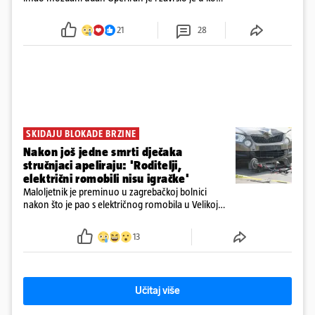
Obitelj ga želi prebaciti u Hrvatsku, kažu kako
tamošnji liječnici ne vjeruju u oporavak: 'Imamo
21
28
72 sata'
SKIDAJU BLOKADE BRZINE
Nakon još jedne smrti dječaka
stručnjaci apeliraju: 'Roditelji,
električni romobili nisu igračke'
Maloljetnik je preminuo u zagrebačkoj bolnici
nakon što je pao s električnog romobila u Velikoj
Gorici. Liječnici: ‘Ozljede su sve jezivije’
13
Učitaj više