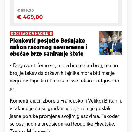
DOČEKAO GA NAČELNIK
Plenković posjetio Bošnjake
nakon razornog nevremena i
obećao brzo saniranje štete
- Dogovorit ćemo se, mora biti realan broj, realan
broj je takav da državnih tajnika mora biti manje
nego zastupnika i time sam sve rekao - odgovorio
je.
Komentirajući izbore u Francuskoj i Velikoj Britaniji,
istaknuo je da su građani u obje zemlje poslali
jasne poruke promjena svojim glasovima. Također
se osvrnuo na predsjednika Republike Hrvatske,
Zorana Milanovića.