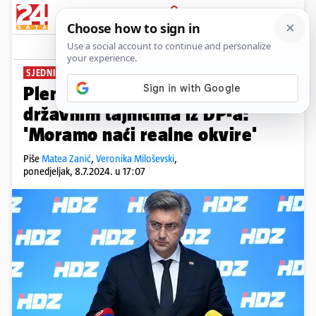
PRIJAVA
News
Komentari
44
SJEDNICA HDZ-A
Plenković o potencijalnim
državnim tajnicima iz DP-a:
'Moramo naći realne okvire'
Piše
Matea Zanić
,
Veronika Miloševski
,
ponedjeljak, 8.7.2024. u 17:07