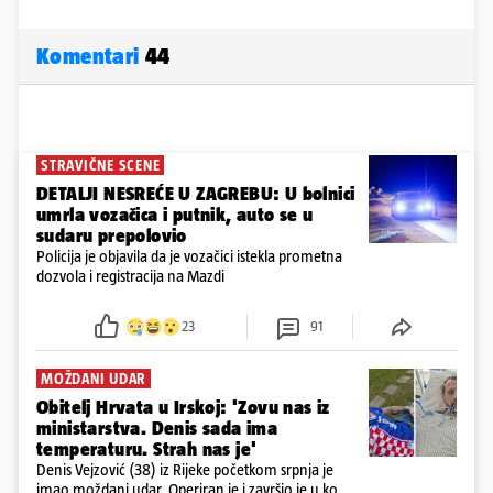
Komentari
44
STRAVIČNE SCENE
DETALJI NESREĆE U ZAGREBU: U bolnici
umrla vozačica i putnik, auto se u
sudaru prepolovio
Policija je objavila da je vozačici istekla prometna
dozvola i registracija na Mazdi
23
91
MOŽDANI UDAR
Obitelj Hrvata u Irskoj: 'Zovu nas iz
ministarstva. Denis sada ima
temperaturu. Strah nas je'
Denis Vejzović (38) iz Rijeke početkom srpnja je
imao moždani udar. Operiran je i završio je u komi.