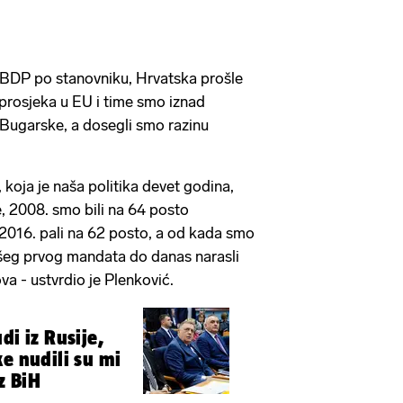
 BDP po stanovniku, Hrvatska prošle
prosjeka u EU i time smo iznad
i Bugarske, a dosegli smo razinu
, koja je naša politika devet godina,
, 2008. smo bili na 64 posto
 2016. pali na 62 posto, a od kada smo
ašeg prvog mandata do danas narasli
a - ustvrdio je Plenković.
di iz Rusije,
e nudili su mi
z BiH