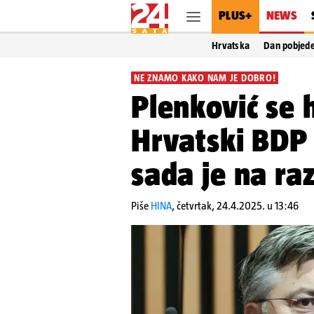
PLUS+
NEWS
Hrvatska
Dan pobjed
NE ZNAMO KAKO NAM JE DOBRO!
Plenković se 
Hrvatski BDP
sada je na ra
Piše
HINA
,
četvrtak, 24.4.2025. u 13:46