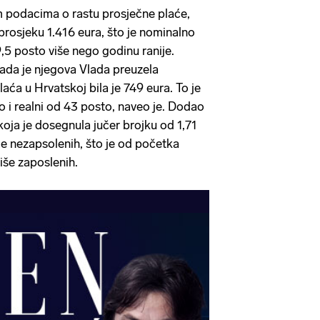
m podacima o rastu prosječne plaće,
u prosjeku 1.416 eura, što je nominalno
9,5 posto više nego godinu ranije.
kada je njegova Vlada preuzela
ća u Hrvatskoj bila je 749 eura. To je
o i realni od 43 posto, naveo je. Dodao
 koja je dosegnula jučer brojku od 1,71
će nezapsolenih, što je od početka
iše zaposlenih.