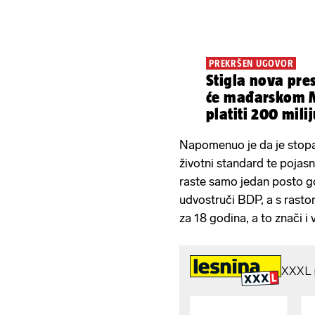
PREKRŠEN UGOVOR
Stigla nova pre
će mađarskom 
platiti 200 mili
Napomenuo je da je stopa r
životni standard te pojas
raste samo jedan posto g
udvostruči BDP, a s rasto
za 18 godina, a to znači i 