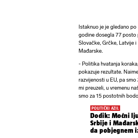
Istaknuo je je gledano po
godine dosegla 77 posto 
Slovačke, Grčke, Latvije 
Mađarske.
- Politika hvatanja koraka
pokazuje rezultate. Naime
razvijenosti u EU, pa smo
mi preuzeli, u vremenu n
smo za 15 postotnih bodov
POLITIČKI AZIL
Dodik: Moćni lju
Srbije i Mađarsk
da pobjegnem i