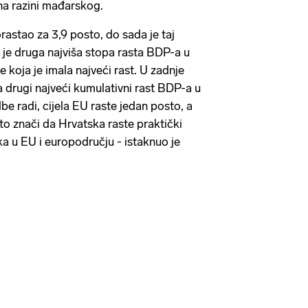
na razini mađarskog.
rastao za 3,9 posto, do sada je taj
 je druga najviša stopa rasta BDP-a u
e koja je imala najveći rast. U zadnje
a drugi najveći kumulativni rast BDP-a u
e radi, cijela EU raste jedan posto, a
to znači da Hrvatska raste praktički
ka u EU i europodručju - istaknuo je