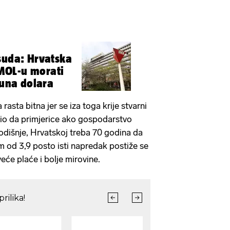
suda: Hrvatska
MOL-u morati
juna dolara
asta bitna jer se iza toga krije stvarni
nio da primjerice ako gospodarstvo
odišnje, Hrvatskoj treba 70 godina da
m od 3,9 posto isti napredak postiže se
veće plaće i bolje mirovine.