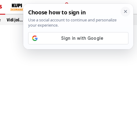
S
PRIJAVA
e
Vidi još…