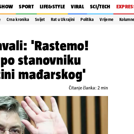
SHOW
SPORT
LIFE&STYLE
VIRAL
SCI/TECH
EXPRES
e
Crna kronika
Svijet
Rat u Ukrajini
Politika
Vrijeme
Kolumn
hvali: 'Rastemo!
 po stanovniku
zini mađarskog'
Čitanje članka: 2 min