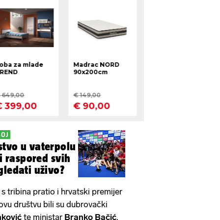
ŠOJ
tvo u vaterpolu
 i raspored svih
gledati uživo?
 tribina pratio i hrvatski premijer
ovu društvu bili su dubrovački
ković
te ministar
Branko Bačić
.