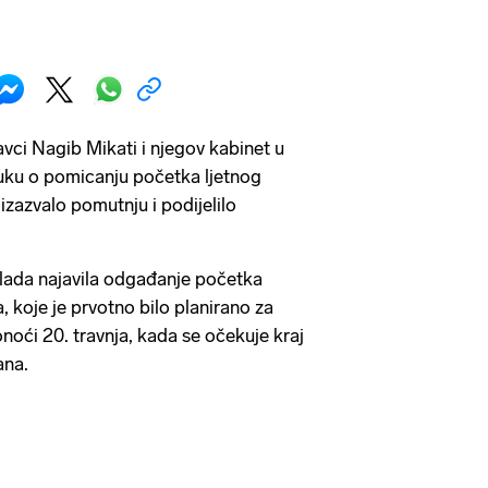
avci Nagib Mikati i njegov kabinet u
luku o pomicanju početka ljetnog
izazvalo pomutnju i podijelilo
vlada najavila odgađanje početka
 koje je prvotno bilo planirano za
onoći 20. travnja, kada se očekuje kraj
ana.