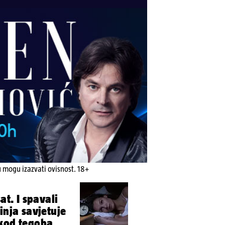
u mogu izazvati ovisnost. 18+
at. I spavali
inja savjetuje
 kod tegoba