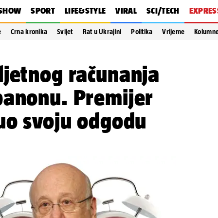
SHOW
SPORT
LIFE&STYLE
VIRAL
SCI/TECH
EXPRES
e
Crna kronika
Svijet
Rat u Ukrajini
Politika
Vrijeme
Kolumn
ljetnog računanja
banonu. Premijer
nuo svoju odgodu