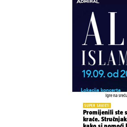
Igre na sreć
SUPER SAVJETI
Promijenili ste s
kraće. Stručnjak
kako si pomoći