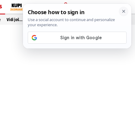
S
PRIJAVA
e
Vidi još…