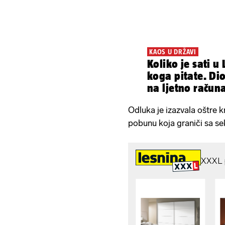
KAOS U DRŽAVI
Koliko je sati u
koga pitate. Dio zemlje prešao
na ljetno računa
Odluka je izazvala oštre kr
pobunu koja graniči sa s