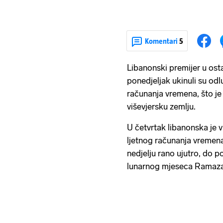
Komentari
5
Libanonski premijer u ost
ponedjeljak ukinuli su od
računanja vremena, što je 
viševjersku zemlju.
U četvrtak libanonska je 
ljetnog računanja vremena,
nedjelju rano ujutro, do p
lunarnog mjeseca Ramaz