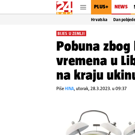
PLUS+
NEWS
Hrvatska
Dan pobjed
BIJES U ZEMLJI
Pobuna zbog 
vremena u Li
na kraju uki
Piše
HINA
,
utorak, 28.3.2023. u 09:37