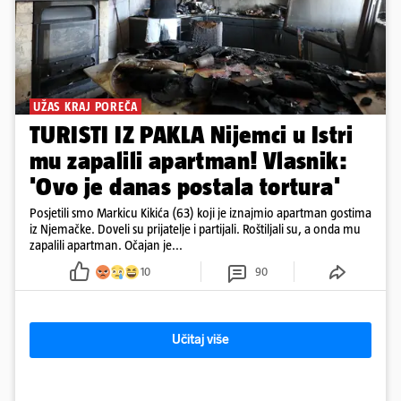
UŽAS KRAJ POREČA
TURISTI IZ PAKLA Nijemci u Istri
mu zapalili apartman! Vlasnik:
'Ovo je danas postala tortura'
Posjetili smo Markicu Kikića (63) koji je iznajmio apartman gostima
iz Njemačke. Doveli su prijatelje i partijali. Roštiljali su, a onda mu
zapalili apartman. Očajan je...
10
90
Učitaj više