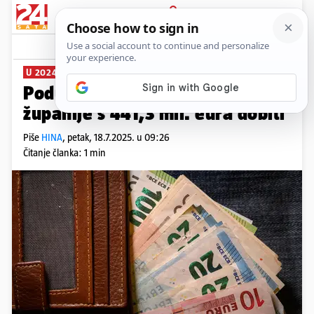
PRIJAVA
News
Komentari
0
U 2024. GODINI
Poduzetnici Zagrebačke
županije s 441,3 mil. eura dobiti
Piše
HINA
,
petak, 18.7.2025. u 09:26
Čitanje članka: 1 min