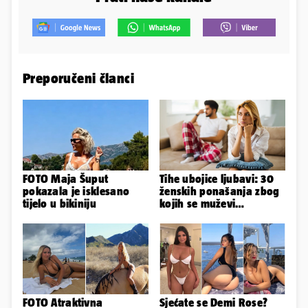
Preporučeni članci
FOTO Maja Šuput
Tihe ubojice ljubavi: 30
pokazala je isklesano
ženskih ponašanja zbog
tijelo u bikiniju
kojih se muževi
emocionalno distanciraju
FOTO Atraktivna
Sjećate se Demi Rose?