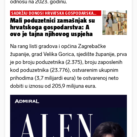
odnosu na 2023. godinu.
SADRŽAJ DONOSI HRVATSKA GOSPODARSKA
KOMORA
Mali poduzetnici zamašnjak su
hrvatskoga gospodarstva: A
ovo je tajna njihovog uspjeha
Na rang listi gradova i općina Zagrebačke
županije, grad Velika Gorica, sjedište županije, prva
je po broju poduzetnika (2.375), broju zaposlenih
kod poduzetnika (23.776), ostvarenim ukupnim
prihodima (3,7 milijardi eura) te ostvarenoj neto
dobiti u iznosu od 205,9 milijuna eura.