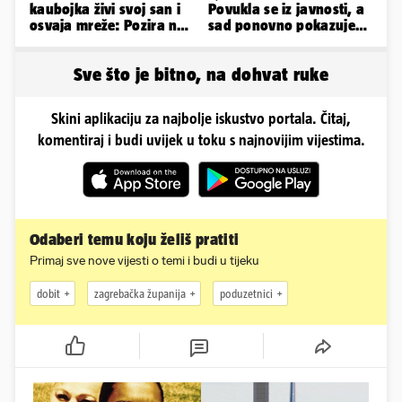
kaubojka živi svoj san i
Povukla se iz javnosti, a
osvaja mreže: Pozira na
sad ponovno pokazuje
konjima, nastupa na
obline. Ovako izgleda
rodeu...
Sve što je bitno, na dohvat ruke
Skini aplikaciju za najbolje iskustvo portala. Čitaj,
komentiraj i budi uvijek u toku s najnovijim vijestima.
Odaberi temu koju želiš pratiti
Primaj sve nove vijesti o temi i budi u tijeku
dobit
zagrebačka županija
poduzetnici