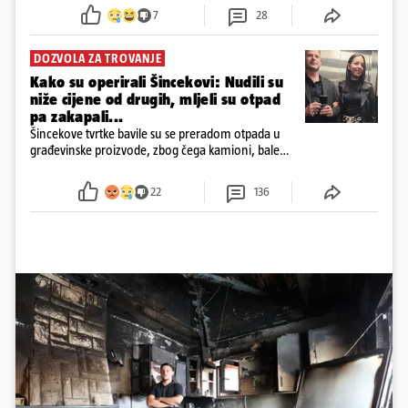
7
28
DOZVOLA ZA TROVANJE
Kako su operirali Šincekovi: Nudili su
niže cijene od drugih, mljeli su otpad
pa zakapali...
Šincekove tvrtke bavile su se preradom otpada u
građevinske proizvode, zbog čega kamioni, bale
plastike i samljeveni materijal dugo nisu izazivali
sumnju
22
136