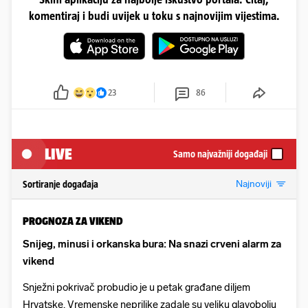
komentiraj i budi uvijek u toku s najnovijim vijestima.
23
86
LIVE
Samo najvažniji događaji
Najnoviji
Sortiranje događaja
PROGNOZA ZA VIKEND
Snijeg, minusi i orkanska bura: Na snazi crveni alarm za
vikend
Snježni pokrivač probudio je u petak građane diljem
Hrvatske. Vremenske neprilike zadale su veliku glavobolju