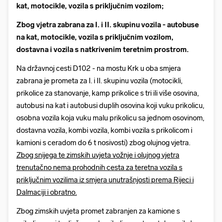
kat, motocikle, vozila s priključnim vozilom;
Zbog vjetra zabrana za I. i II. skupinu vozila - autobuse
na kat, motocikle, vozila s priključnim vozilom,
dostavna i vozila s natkrivenim teretnim prostrom.
Na državnoj cesti D102 - na mostu Krk u oba smjera
zabrana je prometa za I. i II. skupinu vozila (motocikli,
prikolice za stanovanje, kamp prikolice s tri ili više osovina,
autobusi na kat i autobusi duplih osovina koji vuku prikolicu,
osobna vozila koja vuku malu prikolicu sa jednom osovinom,
dostavna vozila, kombi vozila, kombi vozila s prikolicom i
kamioni s ceradom do 6 t nosivosti) zbog olujnog vjetra.
Zbog snijega te zimskih uvjeta vožnje i olujnog vjetra
trenutačno nema prohodnih cesta za teretna vozila s
priključnim vozilima iz smjera unutrašnjosti prema Rijeci i
Dalmaciji i obratno.
Zbog zimskih uvjeta promet zabranjen za kamione s