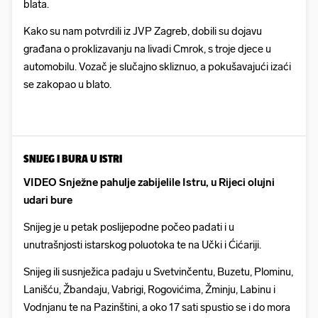
blata.
Kako su nam potvrdili iz JVP Zagreb, dobili su dojavu
građana o proklizavanju na livadi Cmrok, s troje djece u
automobilu. Vozač je slučajno skliznuo, a pokušavajući izaći
se zakopao u blato.
SNIJEG I BURA U ISTRI
VIDEO Snježne pahulje zabijelile Istru, u Rijeci olujni
udari bure
Snijeg je u petak poslijepodne počeo padati i u
unutrašnjosti istarskog poluotoka te na Učki i Ćićariji.
Snijeg ili susnježica padaju u Svetvinčentu, Buzetu, Plominu,
Lanišću, Žbandaju, Vabrigi, Rogovićima, Žminju, Labinu i
Vodnjanu te na Pazinštini, a oko 17 sati spustio se i do mora