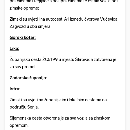
prikolicama i tegljače s poluprikolicama te ostala vozila bez
zimske opreme:
Zimski su uvjeti i na autocesti A1 između čvorova Vučevica i
Zagvozd u oba smjera.
Gorski kotar:
Lika:
Županijska cesta ŽC5199 u mjestu Štirovača zatvorena je
za sav promet.
Zadarska županija:
Istra:
Zimski su uvjeti na županijskim i lokalnim cestama na
području Senja.
Sljemenska cesta otvorena je za sva vozila sa zimskom
opremom.