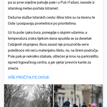
pa su prve snježne pahulje pale i u Puli i Fažani, navode iz
istarskog meteo portala Istramet.
Dežurne službe Istarskih cesta i Bina Istre su na terenu te
čiste i posipavaju prometnice po prioritetima.
Uz to puše i jaka bura, ponegdje s olujnim udarima, a
temperatura zraka tijekom dana spustila se za desetak
Celzijevih stupnjeva. Bura zasad nije prouzročila veće
poteškoće niti veću materijalnu štetu, no, na širem području
Pule palo je nekoliko stabala, oštećen je krov na parkiralištu
ispred trgovačkog centra, a jak vjetar prevrće kante za
smeće.
VIŠE PROČITAJTE OVDJE.