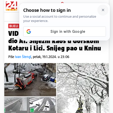
PRIJAVA
News
Komentari
86
BIJELI PETAK
VIDEO Zbog jake bure zatvorili
dio A1. Snježni kaos u Gorskom
Kotaru i Lici. Snijeg pao u Kninu
Piše
Ivan Štengl
,
petak, 19.1.2024. u 23:06