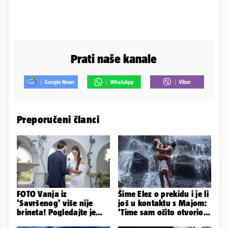
Prati naše kanale
Preporučeni članci
FOTO Vanja iz
Šime Elez o prekidu i je li
'Savršenog' više nije
još u kontaktu s Majom:
brineta! Pogledajte je
'Time sam očito otvorio
sad
Pandorinu kutiju'