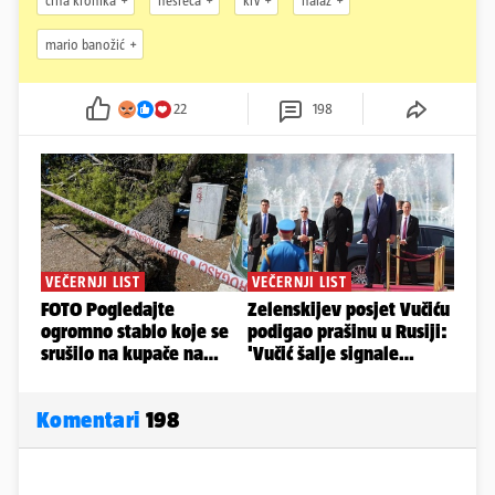
crna kronika
nesreća
krv
nalaz
mario banožić
22
198
Komentari
198