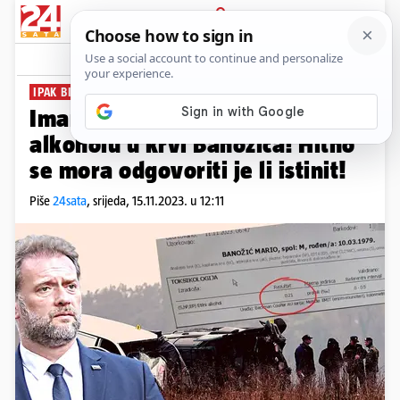
PRIJAVA
News
Komentari
198
IPAK BILO ALKOHOLA?
Imamo nalaz s podatkom o
alkoholu u krvi Banožića! Hitno
se mora odgovoriti je li istinit!
Piše
24sata
,
srijeda, 15.11.2023. u 12:11