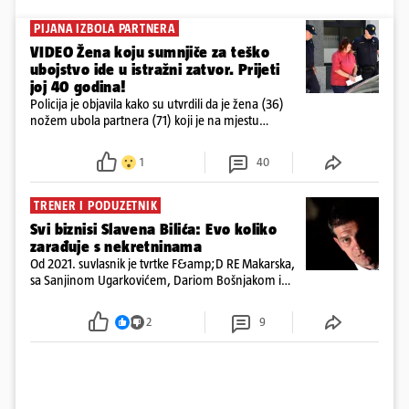
PIJANA IZBOLA PARTNERA
VIDEO Žena koju sumnjiče za teško
ubojstvo ide u istražni zatvor. Prijeti
joj 40 godina!
Policija je objavila kako su utvrdili da je žena (36)
nožem ubola partnera (71) koji je na mjestu
preminuo. Imala je 2,03 promila. U nedjelju su je
ispitali i poslali u istražni zatvor
1
40
TRENER I PODUZETNIK
Svi biznisi Slavena Bilića: Evo koliko
zarađuje s nekretninama
Od 2021. suvlasnik je tvrtke F&amp;D RE Makarska,
sa Sanjinom Ugarkovićem, Dariom Bošnjakom i
Dobrislavom Hrkaćem. Tvrtka je registrirana za
poslovanje nekretninama, a od osnutka nema
2
9
zaposlenih