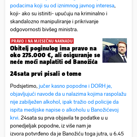
podacima koji su od iznimnog javnog interesa
,
koji- ako su istiniti- upućuju na kriminalno i
skandalozno manipuliranje i prikrivanje
odgovornosti bivšeg ministra.
PRAVO I NA MJESEČNU NAKNADU
Obitelj poginulog ima pravo na
oko 275.000 €, ali osiguranje se
neće moći naplatiti od Banožića
24sata prvi pisali o tome
Podsjetimo,
jučer kasno popodne i DORH je,
objavljujući navode da u nalazima kojima raspolažu
nije zabilježen alkohol, ipak tražio od policije da
ispita medijske napise o alkoholu u Banožićevoj
krvi.
24sata su prva objavila te podatke u u
ponedjeljak popodne, iz više nam je
izvora potvrđeno da je Banožiću toga jutra, u 6.45