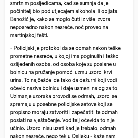
smrtnim posljedicama, kad se sumnja da je
počinitelj bio pod utjecajem alkohola ili opijata.
Banožić je, kako se moglo čuti iz više izvora
neposredno nakon nesreće, noć proveo na
martinjskoj fešti.
- Policijski je protokol da se odmah nakon teške
prometne nesreće, u kojoj ima poginulih i teško
ozlijeđenih osoba, od osoba koje su poslane u
bolnicu na pružanje pomoći uzmu uzorci krvi i
urina. To najčešće ide tako da dežurni koji vodi
očevid naziva bolnicu i daje usmeni nalog za to.
Uzimanje uzoraka provodi se odmah, uzorci se
spremaju u posebne policijske setove koji se
propisno moraju zatvoriti i zapečatiti te odmah
poslati na vještačenje. Voditelj očevida to nije
učinio. Uzorci nisu uzeti kad je trebalo, odmah
nakon nesreće, nego tek u Osijeku - kaže nam