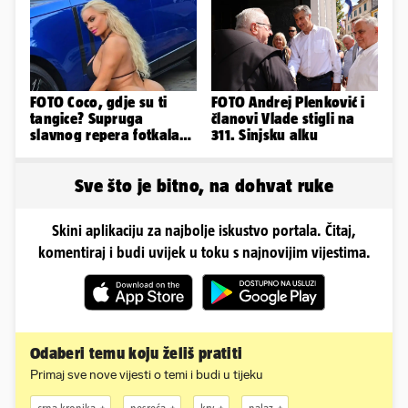
FOTO Coco, gdje su ti
FOTO Andrej Plenković i
tangice? Supruga
članovi Vlade stigli na
slavnog repera fotkala
311. Sinjsku alku
se ispred auta i pokazala
sve
Sve što je bitno, na dohvat ruke
Skini aplikaciju za najbolje iskustvo portala. Čitaj,
komentiraj i budi uvijek u toku s najnovijim vijestima.
Odaberi temu koju želiš pratiti
Primaj sve nove vijesti o temi i budi u tijeku