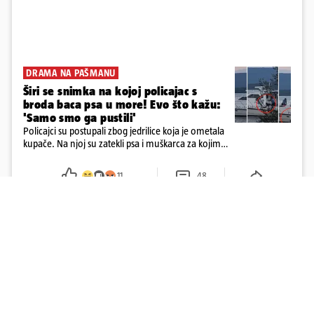
DRAMA NA PAŠMANU
Širi se snimka na kojoj policajac s
broda baca psa u more! Evo što kažu:
'Samo smo ga pustili'
Policajci su postupali zbog jedrilice koja je ometala
kupače. Na njoj su zatekli psa i muškarca za kojim
se od ranije trage. Muškarac je pružao otpor te su
ga uhitili, a psa je preuzeo komunalni redar
11
48
Učitaj više