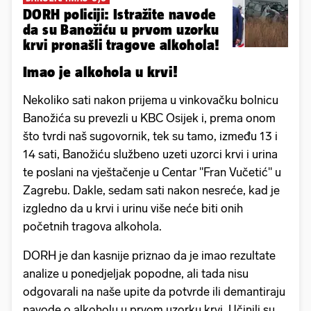
DORH policiji: Istražite navode
da su Banožiću u prvom uzorku
krvi pronašli tragove alkohola!
Imao je alkohola u krvi!
Nekoliko sati nakon prijema u vinkovačku bolnicu
Banožića su prevezli u KBC Osijek i, prema onom
što tvrdi naš sugovornik, tek su tamo, između 13 i
14 sati, Banožiću službeno uzeti uzorci krvi i urina
te poslani na vještačenje u Centar "Fran Vučetić" u
Zagrebu. Dakle, sedam sati nakon nesreće, kad je
izgledno da u krvi i urinu više neće biti onih
početnih tragova alkohola.
DORH je dan kasnije priznao da je imao rezultate
analize u ponedjeljak popodne, ali tada nisu
odgovarali na naše upite da potvrde ili demantiraju
navode o alkoholu u prvom uzorku krvi. Učinili su