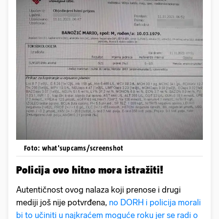
Foto: what'supcams/screenshot
Policija ovo hitno mora istražiti!
Autentičnost ovog nalaza koji prenose i drugi
mediji još nije potvrđena,
no DORH i policija morali
bi to učiniti u najkraćem moguće roku jer se radi o