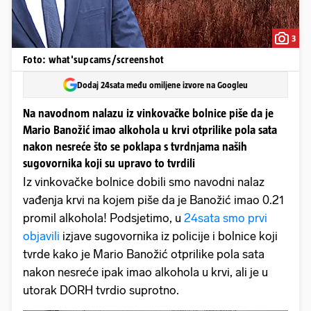
3
Foto: what'supcams/screenshot
Dodaj 24sata među omiljene izvore na Googleu
Na navodnom nalazu iz vinkovačke bolnice piše da je
Mario Banožić imao alkohola u krvi otprilike pola sata
nakon nesreće što se poklapa s tvrdnjama naših
sugovornika koji su upravo to tvrdili
Iz vinkovačke bolnice dobili smo navodni nalaz
vađenja krvi na kojem piše da je Banožić imao 0.21
promil alkohola! Podsjetimo, u
24sata smo prvi
objavili
izjave sugovornika iz policije i bolnice koji
tvrde kako je Mario Banožić otprilike pola sata
nakon nesreće ipak imao alkohola u krvi, ali je u
utorak DORH tvrdio suprotno.