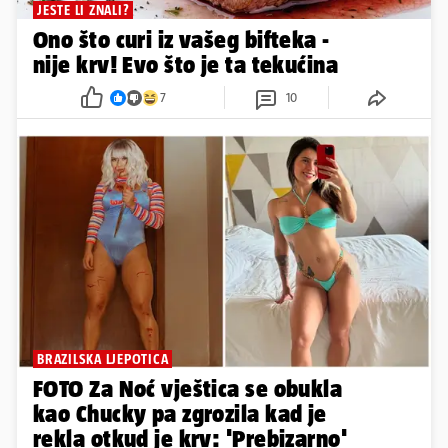
JESTE LI ZNALI?
Ono što curi iz vašeg bifteka -
nije krv! Evo što je ta tekućina
7
10
BRAZILSKA LJEPOTICA
FOTO Za Noć vještica se obukla
kao Chucky pa zgrozila kad je
rekla otkud je krv: 'Prebizarno'