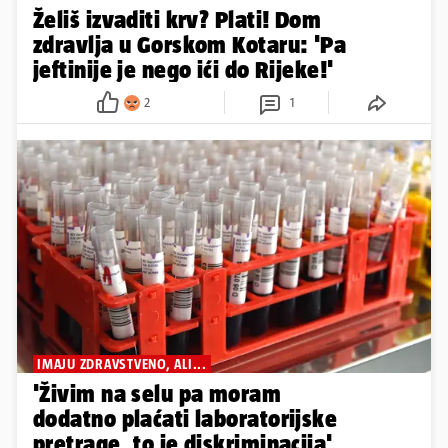
Želiš izvaditi krv? Plati! Dom
zdravlja u Gorskom Kotaru: 'Pa
jeftinije je nego ići do Rijeke!'
2
1
IMAJU ZDRAVSTVENO, ALI...
'Živim na selu pa moram
dodatno plaćati laboratorijske
pretrage, to je diskriminacija'