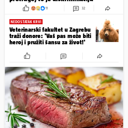
11
32
NEDOSTATAK KRVI
Veterinarski fakultet u Zagrebu
traži donore: 'Vaš pas može biti
heroj i pružiti šansu za život!'