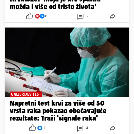
možda i više od tristo života'
6
2
GALLERIJEV TEST
Napretni test krvi za više od 50
vrsta raka pokazao obećavajuće
rezultate: Traži 'signale raka'
1
4