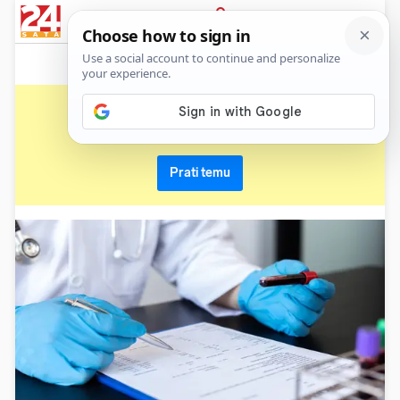
News
Show
Sport
Life&style
Video
Express
PRIJAVA
krv
Primaj sve nove vijesti o temi i budi u tijeku
Prati temu