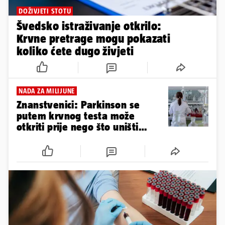
DOŽIVJETI STOTU
Švedsko istraživanje otkrilo:
Krvne pretrage mogu pokazati
koliko ćete dugo živjeti
NADA ZA MILIJUNE
Znanstvenici: Parkinson se
putem krvnog testa može
otkriti prije nego što uništi
mozak