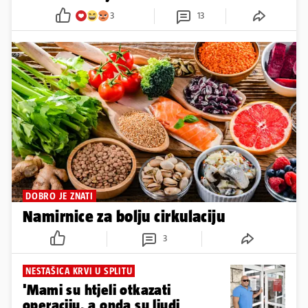
3
13
DOBRO JE ZNATI
Namirnice za bolju cirkulaciju
3
NESTAŠICA KRVI U SPLITU
'Mami su htjeli otkazati
operaciju, a onda su ljudi