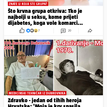
ZNATE LI KOJA STE GRUPA?
Što krvna grupa otkriva: Tko je
najbolji u seksu, kome prijeti
dijabetes, koga vole komarci...
7
20
MEDICINSKI TEHNIČAR IZ DUBROVNIKA
Zdravko - jedan od tihih heroja
Hrvatske: 'Moja je krv spasila