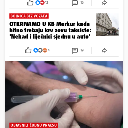
12
16
BOLNICA BEZ VOZAČA
OTKRIVAMO U KB Merkur kada
hitno trebaju krv zovu taksiste:
'Nekad i liječnici sjednu u auto'
4
19
OBJASNILI ČUDNU PRAKSU