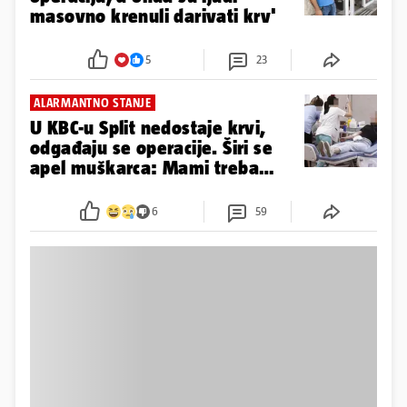
masovno krenuli darivati krv'
5
23
ALARMANTNO STANJE
U KBC-u Split nedostaje krvi,
odgađaju se operacije. Širi se
apel muškarca: Mami treba
krv!
6
59