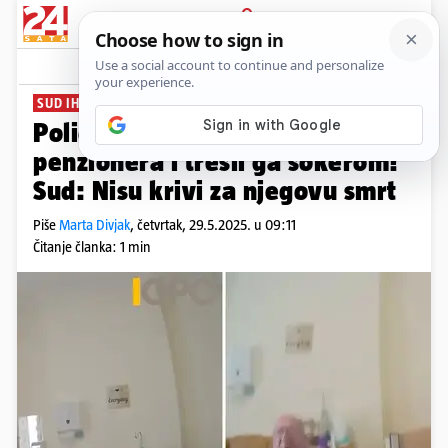
PRIJAVA
News
Komentari
0
SUD IH OSLOBODIO
Policajci su mlatili jednonogog
penzionera i tresli ga šokerom!
Sud: Nisu krivi za njegovu smrt
Piše
Marta Divjak
,
četvrtak, 29.5.2025. u 09:11
Čitanje članka: 1 min