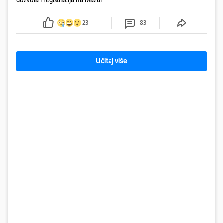
23
83
Učitaj više