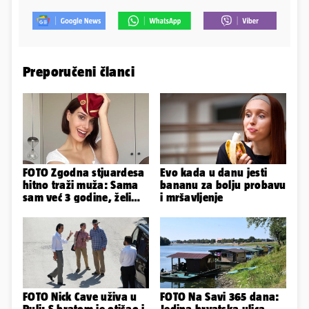
Preporučeni članci
FOTO Zgodna stjuardesa
Evo kada u danu jesti
hitno traži muža: Sama
bananu za bolju probavu
sam već 3 godine, želim
i mršavljenje
da bude stariji...
FOTO Nick Cave uživa u
FOTO Na Savi 365 dana:
Puli: S bratom je otišao i
Jedina hrvatska ulica