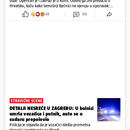
udar. Operiran je i završio je u komi. Obitelj ga želi prebaciti u
Hrvatsku, kažu kako tamošnji liječnici ne vjeruju u oporavak:
'Imamo 72 sata'
48
105
STRAVIČNE SCENE
DETALJI NESREĆE U ZAGREBU: U bolnici
umrla vozačica i putnik, auto se u
sudaru prepolovio
Policija je objavila da je vozačici istekla prometna
dozvola i registracija na Mazdi