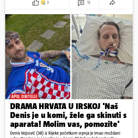
3
12
APEL OBITELJI
DRAMA HRVATA U IRSKOJ 'Naš
Denis je u komi, žele ga skinuti s
aparata! Molim vas, pomozite'
Denis Vejzović (38) iz Rijeke početkom srpnja je imao moždani