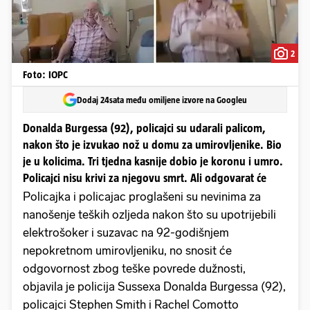
2
Foto: IOPC
Dodaj 24sata među omiljene izvore na Googleu
Donalda Burgessa (92), policajci su udarali palicom,
nakon što je izvukao nož u domu za umirovljenike. Bio
je u kolicima. Tri tjedna kasnije dobio je koronu i umro.
Policajci nisu krivi za njegovu smrt. Ali odgovarat će
Policajka i policajac proglašeni su nevinima za
nanošenje teških ozljeda nakon što su upotrijebili
elektrošoker i suzavac na 92-godišnjem
nepokretnom umirovljeniku, no snosit će
odgovornost zbog teške povrede dužnosti,
objavila je policija Sussexa Donalda Burgessa (92),
policajci Stephen Smith i Rachel Comotto