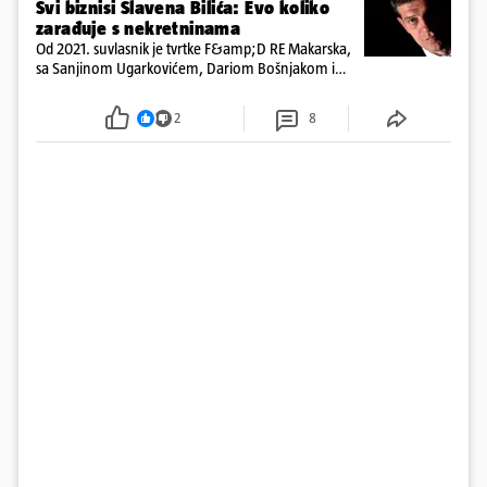
Svi biznisi Slavena Bilića: Evo koliko
zarađuje s nekretninama
Od 2021. suvlasnik je tvrtke F&amp;D RE Makarska,
sa Sanjinom Ugarkovićem, Dariom Bošnjakom i
Dobrislavom Hrkaćem. Tvrtka je registrirana za
poslovanje nekretninama, a od osnutka nema
2
8
zaposlenih