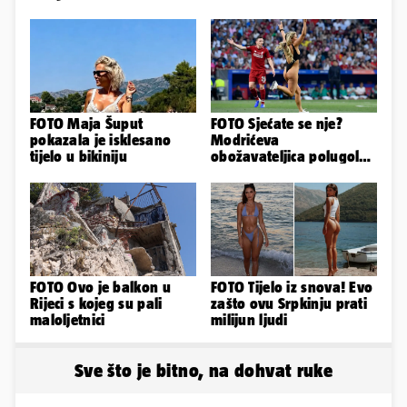
FOTO Maja Šuput
FOTO Sjećate se nje?
pokazala je isklesano
Modrićeva
tijelo u bikiniju
obožavateljica polugola
uletjela na finale LP. Evo
što radi danas
FOTO Ovo je balkon u
FOTO Tijelo iz snova! Evo
Rijeci s kojeg su pali
zašto ovu Srpkinju prati
maloljetnici
milijun ljudi
Sve što je bitno, na dohvat ruke