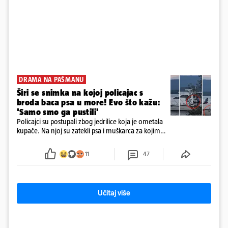
DRAMA NA PAŠMANU
Širi se snimka na kojoj policajac s
broda baca psa u more! Evo što kažu:
'Samo smo ga pustili'
Policajci su postupali zbog jedrilice koja je ometala
kupače. Na njoj su zatekli psa i muškarca za kojim
se od ranije trage. Muškarac je pružao otpor te su
ga uhitili, a psa je preuzeo komunalni redar
11
47
Učitaj više