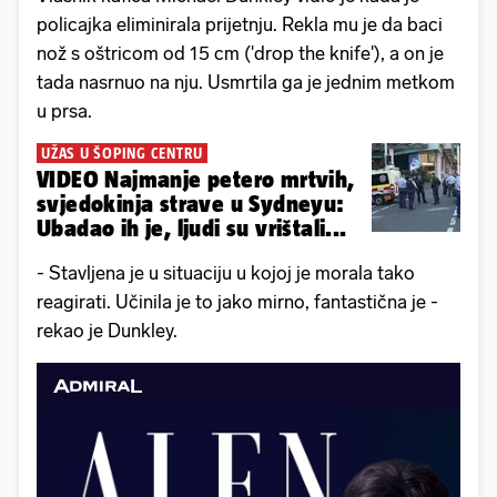
policajka eliminirala prijetnju. Rekla mu je da baci
nož s oštricom od 15 cm ('drop the knife'), a on je
tada nasrnuo na nju. Usmrtila ga je jednim metkom
u prsa.
UŽAS U ŠOPING CENTRU
VIDEO Najmanje petero mrtvih,
svjedokinja strave u Sydneyu:
Ubadao ih je, ljudi su vrištali...
- Stavljena je u situaciju u kojoj je morala tako
reagirati. Učinila je to jako mirno, fantastična je -
rekao je Dunkley.