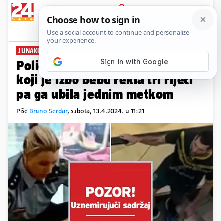
PRIJAVA
News
Komentari
167
JUNAKINJA
Policajka heroina: Napadaču
koji je izbo bebu rekla tri riječi
pa ga ubila jednim metkom
Piše
Bruno Serdar
,
subota, 13.4.2024. u 11:21