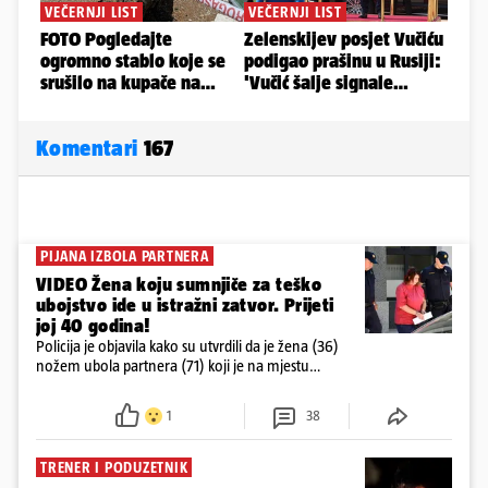
Komentari
167
PIJANA IZBOLA PARTNERA
VIDEO Žena koju sumnjiče za teško
ubojstvo ide u istražni zatvor. Prijeti
joj 40 godina!
Policija je objavila kako su utvrdili da je žena (36)
nožem ubola partnera (71) koji je na mjestu
preminuo. Imala je 2,03 promila. U nedjelju su je
ispitali i poslali u istražni zatvor
1
38
TRENER I PODUZETNIK