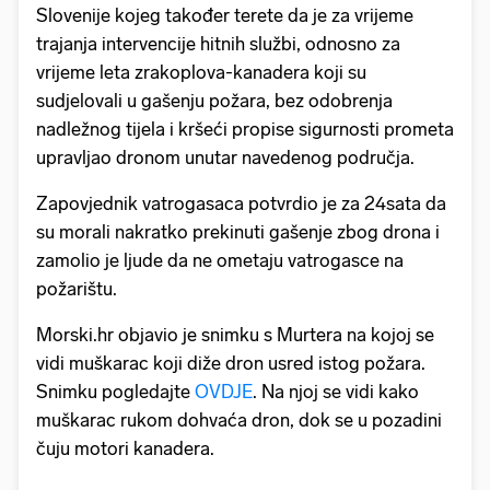
Slovenije kojeg također terete da je za vrijeme
trajanja intervencije hitnih službi, odnosno za
vrijeme leta zrakoplova-kanadera koji su
sudjelovali u gašenju požara, bez odobrenja
nadležnog tijela i kršeći propise sigurnosti prometa
upravljao dronom unutar navedenog područja.
Zapovjednik vatrogasaca potvrdio je za 24sata da
su morali nakratko prekinuti gašenje zbog drona i
zamolio je ljude da ne ometaju vatrogasce na
požarištu.
Morski.hr objavio je snimku s Murtera na kojoj se
vidi muškarac koji diže dron usred istog požara.
Snimku pogledajte
OVDJE
. Na njoj se vidi kako
muškarac rukom dohvaća dron, dok se u pozadini
čuju motori kanadera.