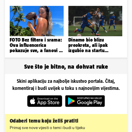
ako izbori ligašku fazu
FOTO Bez filtera i srama:
Dinamo bio blizu
Ova influencerica
preokreta, ali ipak
pokazuje sve, a fanovi je
izgubio na startu
naprosto obožavaju!
Ramljaka
Sve što je bitno, na dohvat ruke
Skini aplikaciju za najbolje iskustvo portala. Čitaj,
komentiraj i budi uvijek u toku s najnovijim vijestima.
Odaberi temu koju želiš pratiti
Primaj sve nove vijesti o temi i budi u tijeku