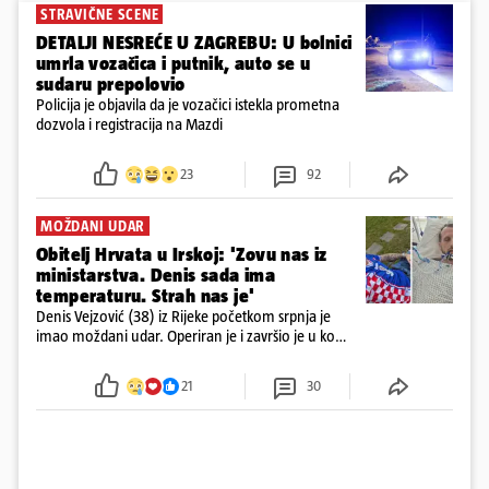
STRAVIČNE SCENE
DETALJI NESREĆE U ZAGREBU: U bolnici
umrla vozačica i putnik, auto se u
sudaru prepolovio
Policija je objavila da je vozačici istekla prometna
dozvola i registracija na Mazdi
23
92
MOŽDANI UDAR
Obitelj Hrvata u Irskoj: 'Zovu nas iz
ministarstva. Denis sada ima
temperaturu. Strah nas je'
Denis Vejzović (38) iz Rijeke početkom srpnja je
imao moždani udar. Operiran je i završio je u komi.
Obitelj ga želi prebaciti u Hrvatsku, kažu kako
tamošnji liječnici ne vjeruju u oporavak: 'Imamo
21
30
72 sata'