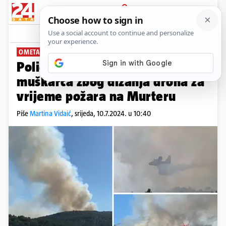
PRIJAVA
News
Komentari
0
OMETAO KANADERE
Policija istražuje još jednog
muškarca zbog dizanja drona za
vrijeme požara na Murteru
Piše
Martina Vidaić
,
srijeda, 10.7.2024. u 10:40