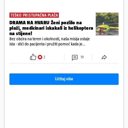
TEŠKO PRISTUPAČNA PLAŽA
DRAMA NA HVARU Ženi pozlilo na
plaži, medicinari iskakali iz helikoptera
na stijene!
Bez obzira na teren i okolnosti, naša misija ostaje
ista - stići do pacijenta i pružiti pomoć kada je
najpotrebnija - objavilo je Ministarstvo zdravstva na
Facebooku
2
19
Učitaj više