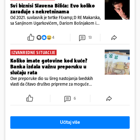
Svi biznisi Slavena Bilića: Evo koliko
zarađuje s nekretninama
Od 2021. suvlasnik je tvrtke F&amp;D RE Makarska,
sa Sanjinom Ugarkovićem, Dariom Bošnjakom i
Dobrislavom Hrkaćem. Tvrtka je registrirana za
poslovanje nekretninama, a od osnutka nema
4
13
zaposlenih
IZVANREDNE SITUACIJE
Koliko imate gotovine kod kuće?
Banka izdala važnu preporuku u
slučaju rata
Ove preporuke dio su šireg nastojanja švedskih
vlasti da čitavo društvo pripreme za moguće
posljedice vojnih ili kibernetičkih napada
6
Učitaj više