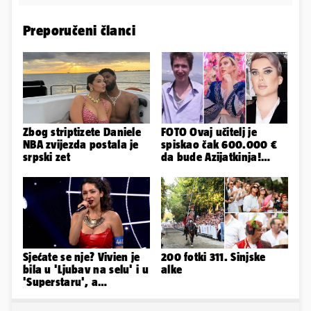
Preporučeni članci
Zbog striptizete Daniele
FOTO Ovaj učitelj je
NBA zvijezda postala je
spiskao čak 600.000 €
srpski zet
da bude Azijatkinja!
Ponovno želi biti
muško...
Sjećate se nje? Vivien je
200 fotki 311. Sinjske
bila u 'Ljubav na selu' i u
alke
'Superstaru', a
pogledajte kako sada
izgleda