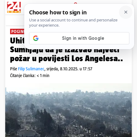
PRIJAVA
News
Komentari
5
POGINULO 12 LJUDI
Uhitili muškarca s Floride!
Sumnjaju da je izazvao najveći
požar u povijesti Los Angelesa..
Piše
Filip Sulimanec
,
srijeda, 8.10.2025. u 17:57
Čitanje članka: < 1 min