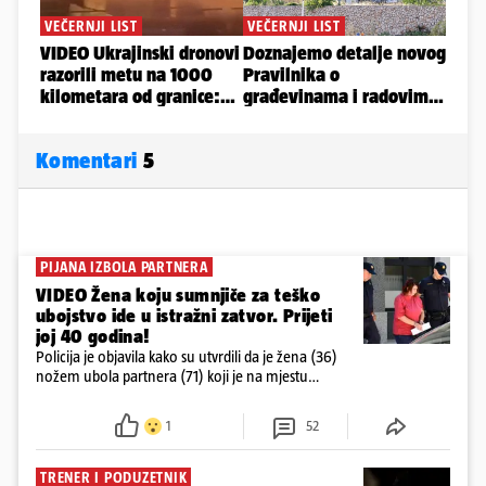
Komentari
5
PIJANA IZBOLA PARTNERA
VIDEO Žena koju sumnjiče za teško
ubojstvo ide u istražni zatvor. Prijeti
joj 40 godina!
Policija je objavila kako su utvrdili da je žena (36)
nožem ubola partnera (71) koji je na mjestu
preminuo. Imala je 2,03 promila. U nedjelju su je
ispitali i poslali u istražni zatvor
1
52
TRENER I PODUZETNIK