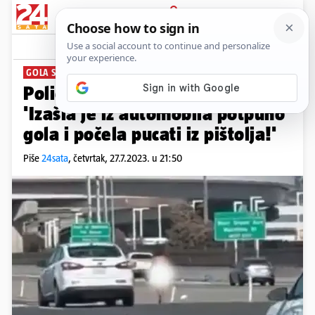
PRIJAVA
News
Komentari
8
GOLA S PIŠTOLJEM
Policija uhitila ženu u SAD-u:
'Izašla je iz automobila potpuno
gola i počela pucati iz pištolja!'
Piše
24sata
,
četvrtak, 27.7.2023. u 21:50