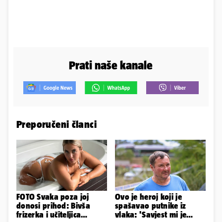
Prati naše kanale
Preporučeni članci
FOTO Svaka poza joj
Ovo je heroj koji je
donosi prihod: Bivša
spašavao putnike iz
frizerka i učiteljica
vlaka: 'Savjest mi je