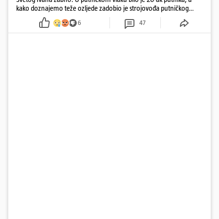
kako doznajemo teže ozljede zadobio je strojovođa putničkog
vlaka. Zatvoren je promet, a fotoreporteri Prigorskog objavili su
6
47
prve snimke s mjesta sudara