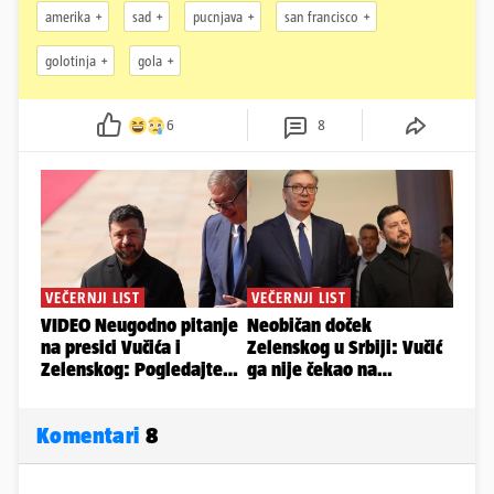
amerika
sad
pucnjava
san francisco
golotinja
gola
6
8
Komentari
8