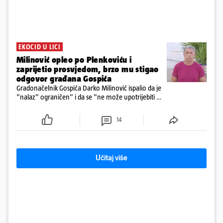
EKOCID U LICI
Milinović opleo po Plenkoviću i
zaprijetio prosvjedom, brzo mu stigao
odgovor građana Gospića
Gradonačelnik Gospića Darko Milinović ispalio da je
"nalaz" ograničen" i da se "ne može upotrijebiti za
sudske sporove". Građani Gospića ga podsjetili da
ga je naručio Uskok i da je dio spisa
14
Učitaj više