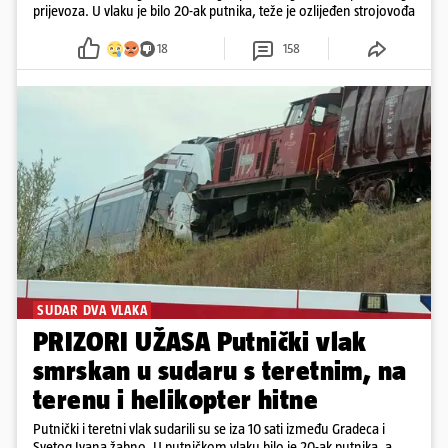
prijevoza. U vlaku je bilo 20-ak putnika, teže je ozlijeđen strojovođa
18
158
SUDAR DVA VLAKA
PRIZORI UŽASA Putnički vlak
smrskan u sudaru s teretnim, na
terenu i helikopter hitne
Putnički i teretni vlak sudarili su se iza 10 sati između Gradeca i
Svetog Ivana žabno. U putničkom vlaku bilo je 20-ak putnika, a