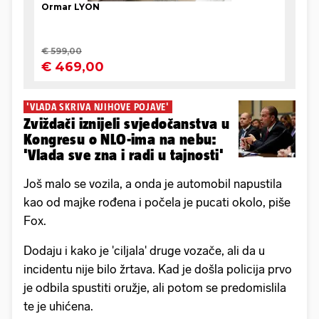
'VLADA SKRIVA NJIHOVE POJAVE'
Zviždači iznijeli svjedočanstva u
Kongresu o NLO-ima na nebu:
'Vlada sve zna i radi u tajnosti'
Još malo se vozila, a onda je automobil napustila
kao od majke rođena i počela je pucati okolo, piše
Fox.
Dodaju i kako je 'ciljala' druge vozače, ali da u
incidentu nije bilo žrtava. Kad je došla policija prvo
je odbila spustiti oružje, ali potom se predomislila
te je uhićena.