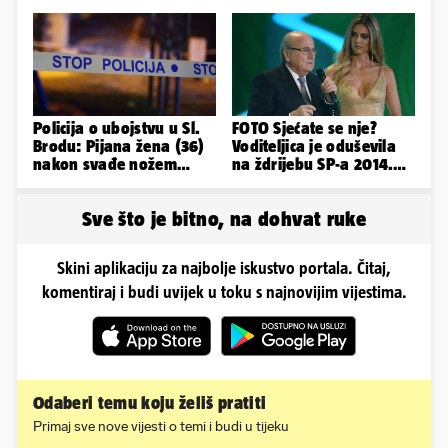
oblinama je zapalila
nalagala da to
Instagram
napravim...'
Policija o ubojstvu u Sl.
FOTO Sjećate se nje?
Brodu: Pijana žena (36)
Voditeljica je oduševila
nakon svađe nožem
na ždrijebu SP-a 2014.
ubila partnera (71)
Evo kako danas izgleda
Sve što je bitno, na dohvat ruke
Skini aplikaciju za najbolje iskustvo portala. Čitaj,
komentiraj i budi uvijek u toku s najnovijim vijestima.
Odaberi temu koju želiš pratiti
Primaj sve nove vijesti o temi i budi u tijeku