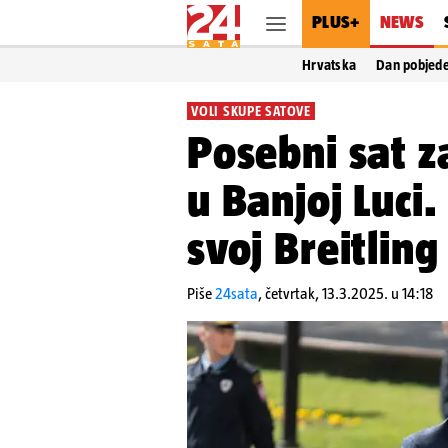
PLUS+
NEWS
Hrvatska
Dan pobjed
VOLI SKUPE SATOVE
Posebni sat z
u Banjoj Luci
svoj Breitlin
Piše
24sata
,
četvrtak, 13.3.2025. u 14:18