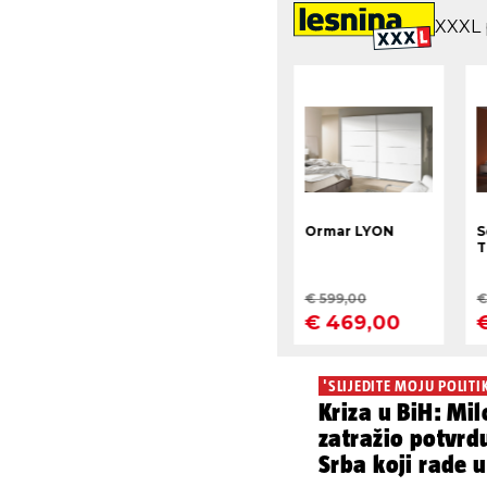
'SLIJEDITE MOJU POLITI
Kriza u BiH: Mi
zatražio potvrdu
Srba koji rade u