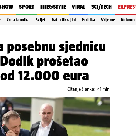
SHOW
SPORT
LIFE&STYLE
VIRAL
SCI/TECH
EXPRES
e
Crna kronika
Svijet
Rat u Ukrajini
Politika
Vrijeme
Kolumn
a posebnu sjednicu
. Dodik prošetao
g od 12.000 eura
Čitanje članka: < 1 min