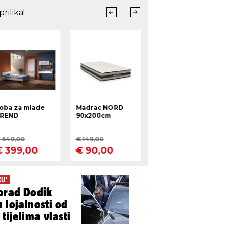
KU'
lorad Dodik
 lojalnosti od
 tijelima vlasti