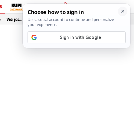
S
PRIJAVA
e
Vidi još…