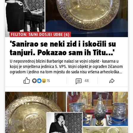
FELJTON: TAJNI DOSJEI UDBE (6)
'Sanirao se neki zid i iskočili su
tanjuri. Pokazao sam ih Titu...'
U neposrednoj blizini Barbarige nalazi se vojni objekt - kasarna u
kojoj je smještena jedinica 5. VPS. Vojni objekt je ograđen žičanom
ogradom i jedino na tom mjestu do sada nisu vršena arheološka
istraživanja
15
48