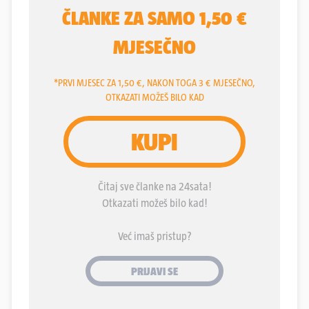
jedinstveni, teološko-filozofski pristup filmu
osigurao mu je visoko mjesto na listi najznačajnijih
umjetnika 20. stoljeća. U produkciji Mosfilma,
Tarkovski je snimio jedan kratkometražni igrani
film, "Kazalište i violina" (1960.), te pet
dugometražnih: "Ivanovo djetinjstvo" (1962.),
"Andrej Rubljov" (1966.), "Solaris" (1972.),
"Ogledalo" (1974.) i "Stalker" (1979.). Dakle sve
svoje filmove, osim dva posljednja, "Nostalgiju" i
"Žrtvu", koje je snimio van Sovjetskog Saveza.
Zanimljiv je podatak da je Tarkovski svoj prvi,
studentski film "Ubojice" snimio 1958. godine po
istoimenoj kratkoj priči Ernesta Hemingwaya, koja
je po mojemu mišljenju jedna od najboljih kratkih
priča svjetske književnosti.