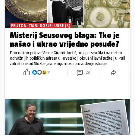
FELJTON: TAJNI DOSJEI UDBE (5)
Misterij Seusovog blaga: Tko je
našao i ukrao vrijedno posuđe?
Dan nakon prijave Vesne Girardi-Jurkić, koja je završila i na nekim
od važnijih političkih adresa u Hrvatskoj, okružni javni tužitelj u Puli
zatražio je od Službe javne sigurnosti provođenje istrage
14
28