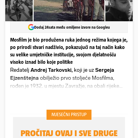
Dodaj 24sata među omiljene izvore na Googleu
Mosfilm je bio produžena ruka jednog režima kojega je,
po prirodi stvari nadživio, pokazujući na taj način kako
su velike umjetničke institucije, svojom djelatnošću
visoko iznad bilo koje politike
Redatelj
Andrej Tarkovski,
koji je uz
Sergeja
Ejzenštejna
obilježio prvo stoljeće Mosfilma,
rođen je 1932. u mjestu Zavražje, na obali rijeke
Volge. Umro je u Parizu 1986. Tarkovski je radio i
kao scenarist, glumac, filmski montažer, operni i
kazališni redatelj i kao teoretičar filma. Općenito se
smatra jednim od najznačajnijih i najutjecajnijih
ruskih filmskih umjetnika, te jednim od najvećih
redatelja u povijesti kinematografije. Njegov