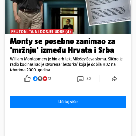
FELJTON: TAJNI DOSJEI UDBE (4)
Monty se posebno zanimao za
'mržnju' između Hrvata i Srba
William Montgomery je bio arhitekt Miloševićeva sloma. Slično je
radio kod nas kad je stvorena ‘šestorka’ koja je dobila HDZ na
izborima 2000. godina
12
80
Učitaj više