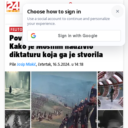
PRIJAVA
News
Komentari
0
FELJTON JOSIPA MLAKIĆA
PLUS+
Povijest ruskog Hollywooda:
Kako je Mosfilm nadživio
diktaturu koja ga je stvorila
Piše
Josip Mlakić
,
četvrtak, 16.5.2024. u 14:18