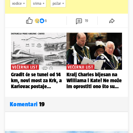
vodice
srima
požar
6
19
Komentari
19