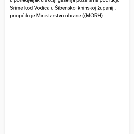
u ponedjeljak u akciji gašenja požara na području
Srime kod Vodica u Šibensko-kninskoj županiji,
priopćilo je Ministarstvo obrane ((MORH).