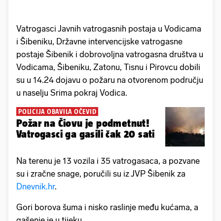
Vatrogasci Javnih vatrogasnih postaja u Vodicama
i Šibeniku, Državne intervencijske vatrogasne
postaje Šibenik i dobrovoljna vatrogasna društva u
Vodicama, Šibeniku, Zatonu, Tisnu i Pirovcu dobili
su u 14.24 dojavu o požaru na otvorenom području
u naselju Srima pokraj Vodica.
POLICIJA OBAVILA OČEVID
Požar na Čiovu je podmetnut!
Vatrogasci ga gasili čak 20 sati
Na terenu je 13 vozila i 35 vatrogasaca, a pozvane
su i zračne snage, poručili su iz JVP Šibenik za
Dnevnik.hr
.
Gori borova šuma i nisko raslinje među kućama, a
gašenje je u tijeku.