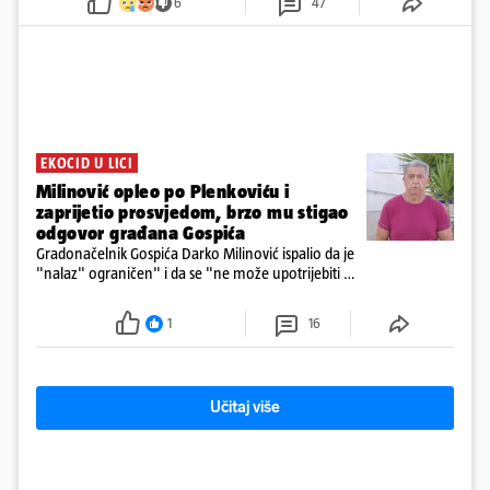
6
47
prve snimke s mjesta sudara
EKOCID U LICI
Milinović opleo po Plenkoviću i
zaprijetio prosvjedom, brzo mu stigao
odgovor građana Gospića
Gradonačelnik Gospića Darko Milinović ispalio da je
"nalaz" ograničen" i da se "ne može upotrijebiti za
sudske sporove". Građani Gospića ga podsjetili da
ga je naručio Uskok i da je dio spisa
1
16
Učitaj više