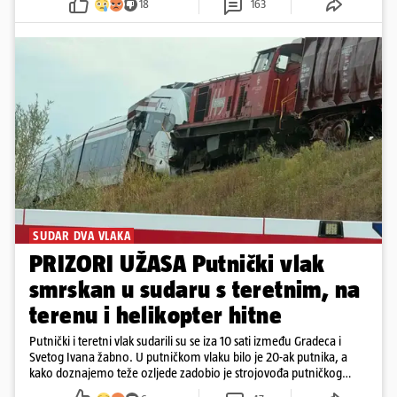
18
163
SUDAR DVA VLAKA
PRIZORI UŽASA Putnički vlak
smrskan u sudaru s teretnim, na
terenu i helikopter hitne
Putnički i teretni vlak sudarili su se iza 10 sati između Gradeca i
Svetog Ivana žabno. U putničkom vlaku bilo je 20-ak putnika, a
kako doznajemo teže ozljede zadobio je strojovođa putničkog
vlaka. Zatvoren je promet, a fotoreporteri Prigorskog objavili su