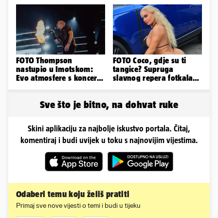
obline
najvećih...
FOTO Thompson
FOTO Coco, gdje su ti
nastupio u Imotskom:
tangice? Supruga
Evo atmosfere s koncerta
slavnog repera fotkala
na Gospinom docu
se ispred auta i pokazala
sve
Sve što je bitno, na dohvat ruke
Skini aplikaciju za najbolje iskustvo portala. Čitaj,
komentiraj i budi uvijek u toku s najnovijim vijestima.
Odaberi temu koju želiš pratiti
Primaj sve nove vijesti o temi i budi u tijeku