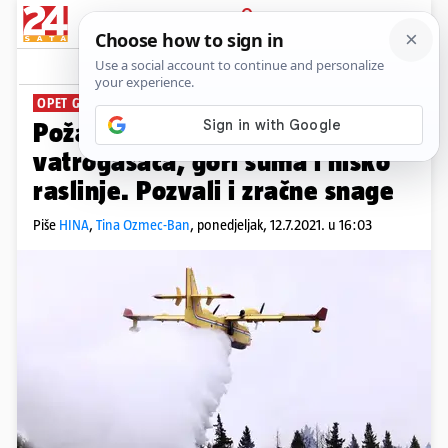
PRIJAVA
News
Komentari
19
OPET GORI U DALMACIJI
Požar kod Vodica: Na terenu 35
vatrogasaca, gori šuma i nisko
raslinje. Pozvali i zračne snage
Piše
HINA
,
Tina Ozmec-Ban
,
ponedjeljak, 12.7.2021. u 16:03