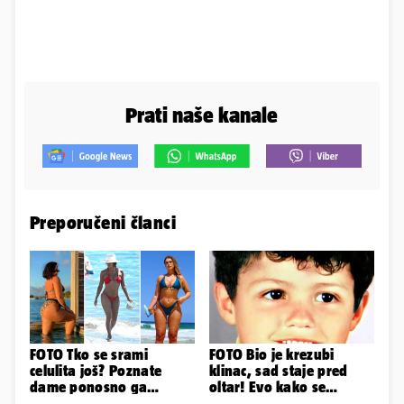
Prati naše kanale
Preporučeni članci
FOTO Tko se srami
FOTO Bio je krezubi
celulita još? Poznate
klinac, sad staje pred
dame ponosno ga
oltar! Evo kako se
pokazuju pa slave svoje
mijenjao jedan od