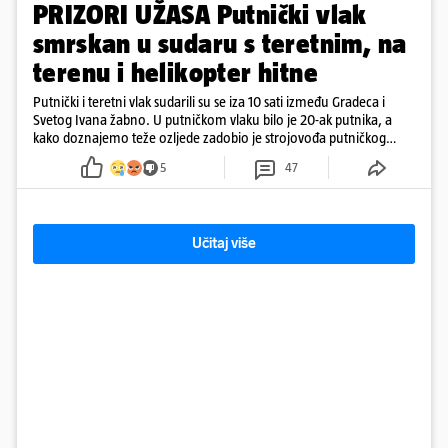
PRIZORI UŽASA Putnički vlak
smrskan u sudaru s teretnim, na
terenu i helikopter hitne
Putnički i teretni vlak sudarili su se iza 10 sati između Gradeca i
Svetog Ivana žabno. U putničkom vlaku bilo je 20-ak putnika, a
kako doznajemo teže ozljede zadobio je strojovođa putničkog
vlaka. Zatvoren je promet, a fotoreporteri Prigorskog objavili su
5
47
prve snimke s mjesta sudara
Učitaj više