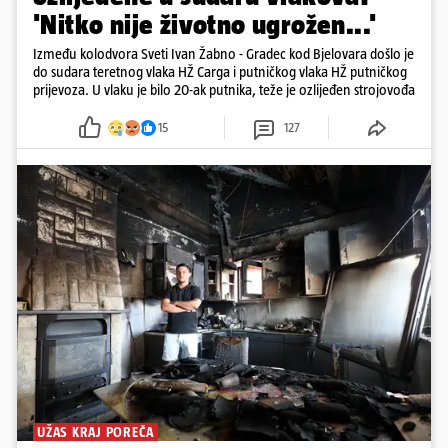
'Nitko nije životno ugrožen...'
Između kolodvora Sveti Ivan Žabno - Gradec kod Bjelovara došlo je
do sudara teretnog vlaka HŽ Carga i putničkog vlaka HŽ putničkog
prijevoza. U vlaku je bilo 20-ak putnika, teže je ozlijeđen strojovođa
15
127
UŽAS KRAJ POREČA