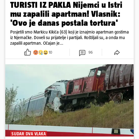
TURISTI IZ PAKLA Nijemci u Istri
mu zapalili apartman! Vlasnik:
'Ovo je danas postala tortura'
Posjetili smo Markicu Kikića (63) koji je iznajmio apartman gostima
iz Njemačke. Doveli su prijatelje i partijali. Roštiljali su, a onda mu
zapalili apartman. Očajan je...
10
96
SUDAR DVA VLAKA