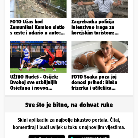
FOTO Užas kod
Zagrebačka policija
Zemunika! Kamion sletio
intenzivno traga za
s ceste i udario u auto:
korejskim turistom:
'Drva su prekrila cestu...'
Nestao je u petak u
Sesvetama
UŽIVO Rudeš - Osijek:
FOTO Svaka poza joj
Dvoboj sve ozbiljnijih
donosi prihod: Bivša
Osječana i novog
frizerka i učiteljica
prvoligaša u Velikoj
oblinama je zapalila
Gorici
Instagram
Sve što je bitno, na dohvat ruke
Skini aplikaciju za najbolje iskustvo portala. Čitaj,
komentiraj i budi uvijek u toku s najnovijim vijestima.