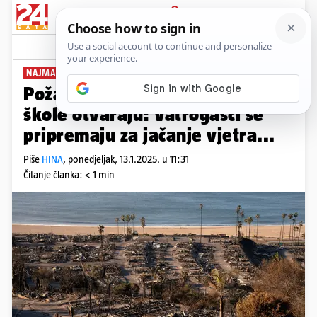
PRIJAVA
News
Komentari
0
NAJMANJE 24 MRTVIH U BUKTINJI
Požari još haraju LA-om, ali se
škole otvaraju: Vatrogasci se
pripremaju za jačanje vjetra...
Piše
HINA
,
ponedjeljak, 13.1.2025. u 11:31
Čitanje članka: < 1 min