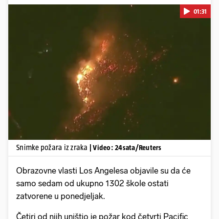
01:31
Pokretanje videa...
Snimke požara iz zraka
| Video: 24sata/Reuters
Obrazovne vlasti Los Angelesa objavile su da će
samo sedam od ukupno 1302 škole ostati
zatvorene u ponedjeljak.
Četiri od njih uništio je požar kod četvrti Pacific