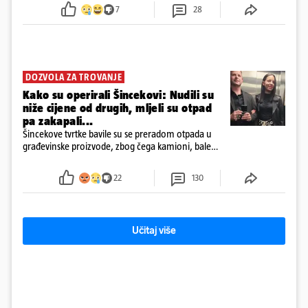
7
28
DOZVOLA ZA TROVANJE
Kako su operirali Šincekovi: Nudili su
niže cijene od drugih, mljeli su otpad
pa zakapali...
Šincekove tvrtke bavile su se preradom otpada u
građevinske proizvode, zbog čega kamioni, bale
plastike i samljeveni materijal dugo nisu izazivali
sumnju
22
130
Učitaj više