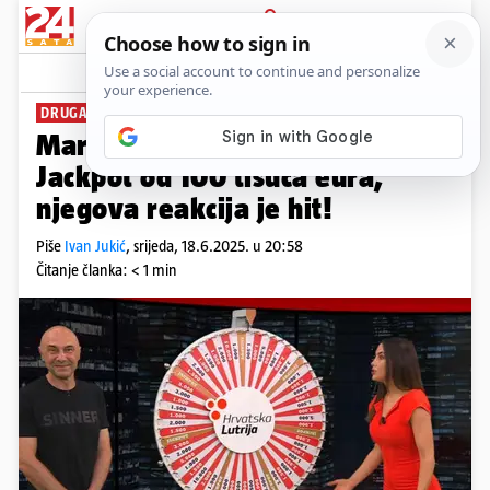
PRIJAVA
News
Komentari
4
DRUGA ŠANSA
Marijan iz Ogulina osvojio
Jackpot od 100 tisuća eura,
njegova reakcija je hit!
Piše
Ivan Jukić
,
srijeda, 18.6.2025. u 20:58
Čitanje članka: < 1 min