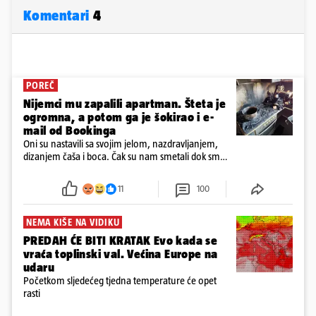
Komentari
4
POREČ
Nijemci mu zapalili apartman. Šteta je
ogromna, a potom ga je šokirao i e-
mail od Bookinga
Oni su nastavili sa svojim jelom, nazdravljanjem,
dizanjem čaša i boca. Čak su nam smetali dok smo
u panici kupili crijeva kako bismo pokušali ugasiti
požar, rekao je vlasnik
11
100
NEMA KIŠE NA VIDIKU
PREDAH ĆE BITI KRATAK Evo kada se
vraća toplinski val. Većina Europe na
udaru
Početkom sljedećeg tjedna temperature će opet
rasti