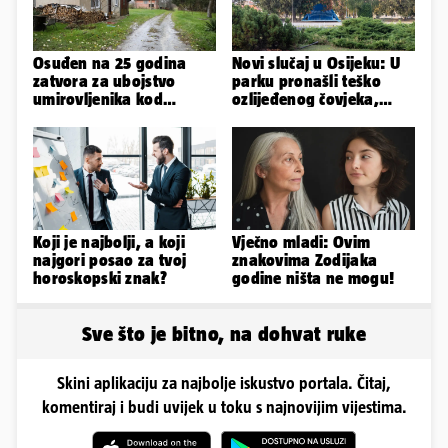
Osuđen na 25 godina
Novi slučaj u Osijeku: U
zatvora za ubojstvo
parku pronašli teško
umirovljenika kod
ozlijeđenog čovjeka,
Petrinje: DORH objavio
prevezen je u bolnicu
detalje
Koji je najbolji, a koji
Vječno mladi: Ovim
najgori posao za tvoj
znakovima Zodijaka
horoskopski znak?
godine ništa ne mogu!
Sve što je bitno, na dohvat ruke
Skini aplikaciju za najbolje iskustvo portala. Čitaj,
komentiraj i budi uvijek u toku s najnovijim vijestima.