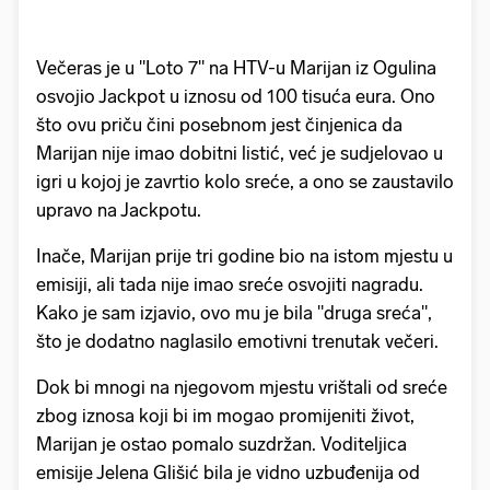
Večeras je u "Loto 7" na HTV-u Marijan iz Ogulina
osvojio Jackpot u iznosu od 100 tisuća eura. Ono
što ovu priču čini posebnom jest činjenica da
Marijan nije imao dobitni listić, već je sudjelovao u
igri u kojoj je zavrtio kolo sreće, a ono se zaustavilo
upravo na Jackpotu.
Inače, Marijan prije tri godine bio na istom mjestu u
emisiji, ali tada nije imao sreće osvojiti nagradu.
Kako je sam izjavio, ovo mu je bila "druga sreća",
što je dodatno naglasilo emotivni trenutak večeri.
Dok bi mnogi na njegovom mjestu vrištali od sreće
zbog iznosa koji bi im mogao promijeniti život,
Marijan je ostao pomalo suzdržan. Voditeljica
emisije Jelena Glišić bila je vidno uzbuđenija od