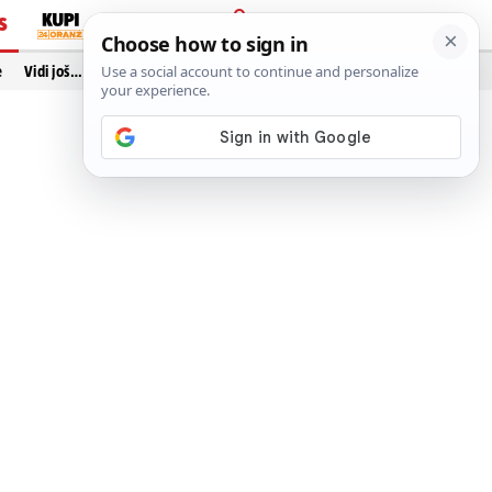
S
PRIJAVA
e
Vidi još…