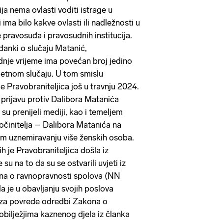
ija nema ovlasti voditi istrage u
ima bilo kakve ovlasti ili nadležnosti u
 pravosuđa i pravosudnih institucija.
đanki o slučaju Matanić,
ednje vrijeme ima povećan broj jedino
metnom slučaju. U tom smislu
 Pravobraniteljica još u travnju 2024.
prijavu protiv Dalibora Matanića
su prenijeli mediji, kao i temeljem
činitelja – Dalibora Matanića na
om uznemiravanju više ženskih osoba.
h je Pravobraniteljica došla iz
su na to da su se ostvarili uvjeti iz
ona o ravnopravnosti spolova (NN
 je u obavljanju svojih poslova
a za povrede odredbi Zakona o
obilježjima kaznenog djela iz članka