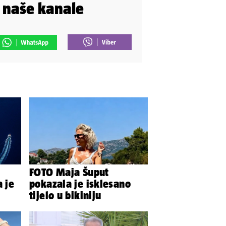
i naše kanale
FOTO Maja Šuput
a je
pokazala je isklesano
tijelo u bikiniju