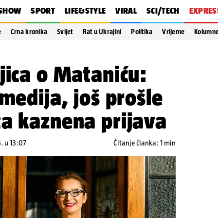
SHOW
SPORT
LIFE&STYLE
VIRAL
SCI/TECH
EXPRES
e
Crna kronika
Svijet
Rat u Ukrajini
Politika
Vrijeme
Kolumn
jica o Mataniću:
medija, još prošle
ta kaznena prijava
. u 13:07
Čitanje članka: 1 min