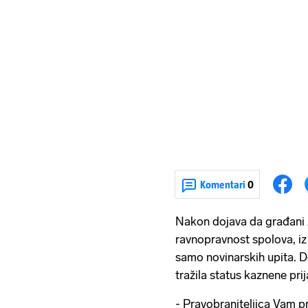
Komentari
0
Nakon dojava da građani z
ravnopravnost spolova, iz
samo novinarskih upita. 
tražila status kaznene pri
- Pravobraniteljica Vam 