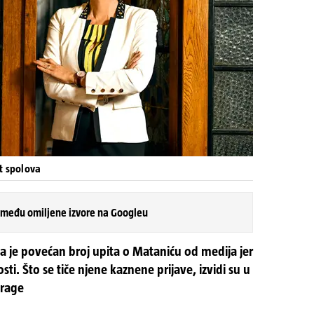
t spolova
 među omiljene izvore na Googleu
 da je povećan broj upita o Mataniću od medija jer
ti. Što se tiče njene kaznene prijave, izvidi su u
trage