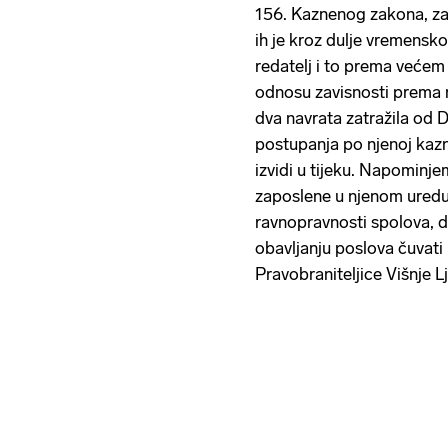
156. Kaznenog zakona, za 
ih je kroz dulje vremensko
redatelj i to prema većem 
odnosu zavisnosti prema n
dva navrata zatražila od
postupanja po njenoj kazne
izvidi u tijeku. Napominj
zaposlene u njenom uredu
ravnopravnosti spolova, d
obavljanju poslova čuvati
Pravobraniteljice Višnje L