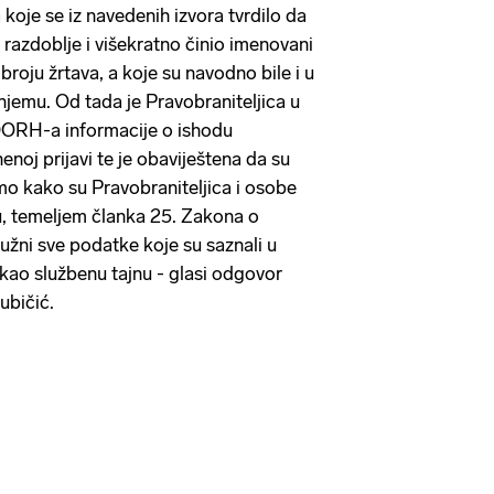
koje se iz navedenih izvora tvrdilo da
 razdoblje i višekratno činio imenovani
broju žrtava, a koje su navodno bile i u
jemu. Od tada je Pravobraniteljica u
 DORH-a informacije o ishodu
noj prijavi te je obaviještena da su
emo kako su Pravobraniteljica i osobe
, temeljem članka 25. Zakona o
užni sve podatke koje su saznali u
 kao službenu tajnu - glasi odgovor
jubičić.