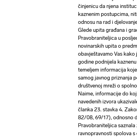
činjenicu da njena instituc
kaznenim postupcima, niti 
odnosu na rad i djelovanje
Glede upita građana i gra
Pravobraniteljica u poslj
novinarskih upita o pred
obavještavamo Vas kako je
godine podnijela kaznenu 
temeljem informacija koje 
samog javnog priznanja po
društvenoj mreži o spoln
Naime, informacije do koji
navedenih izvora ukazivale 
članka 23. stavka 4. Zak
82/08, 69/17), odnosno da
Pravobraniteljica saznal
ravnopravnosti spolova s 