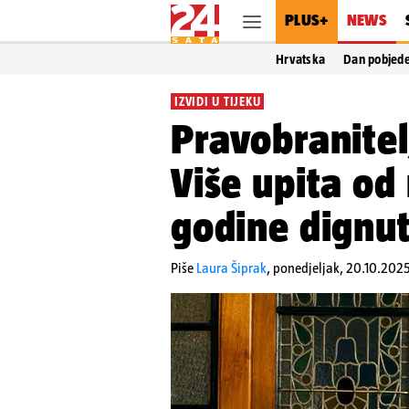
PLUS+
NEWS
Hrvatska
Dan pobjed
IZVIDI U TIJEKU
Pravobranitel
Više upita od 
godine dignu
Piše
Laura Šiprak
,
ponedjeljak, 20.10.2025