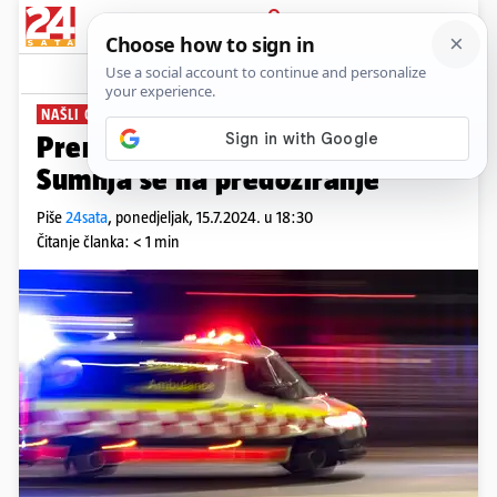
PRIJAVA
News
Komentari
2
NAŠLI GA KOD TVRĐAVE
Preminuo maloljetnik na Exitu:
Sumnja se na predoziranje
Piše
24sata
,
ponedjeljak, 15.7.2024. u 18:30
Čitanje članka: < 1 min