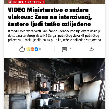
POLICIJA NA TERENU
VIDEO Ministarstvo o sudaru
vlakova: Žena na intenzivnoj,
šestero ljudi teško ozlijeđeno
Između kolodvora Sveti Ivan Žabno - Gradec kod Bjelovara došlo je
do sudara teretnog vlaka HŽ Carga i putničkog vlaka HŽ putničkog
prijevoza. U vlaku je bilo 20-ak putnika, teže je ozlijeđen strojovođa
11
76