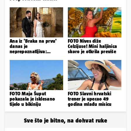
Ana iz 'Braka na prvu'
FOTO Nives diže
danas je
Celzijuse! Mini haljinica
neprepoznatljiva:
skoro je otkrila previše
Odselila je iz Hrvatske, a
ovako sad izgleda
FOTO Maja Šuput
FOTO Slavni hrvatski
pokazala je isklesano
trener je upecao 49
tijelo u bikiniju
godina mlađu misicu
Sve što je bitno, na dohvat ruke