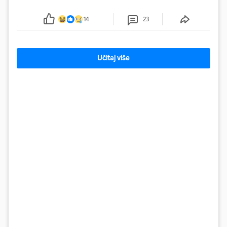
mora kolona duga oko tri kilometra
14
23
Učitaj više