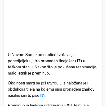
U Novom Sadu kod okolice tvrđave je u
ponedjeljak ujutro pronađen tinejdžer (17) u
teškom stanju. Nakon što je pokušana reanimacija,
maloljetnik je preminuo.
Okolnosti smrti se još utvrđuju, a naložena je i
obdukcija tijela na kojemu nisu pronađeni znakovi
nasilne smrti, piše
N1
.
Preminuo je tijekom održavanja EXIT festivala.