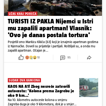
UŽAS KRAJ POREČA
TURISTI IZ PAKLA Nijemci u Istri
mu zapalili apartman! Vlasnik:
'Ovo je danas postala tortura'
Posjetili smo Markicu Kikića (63) koji je iznajmio apartman gostima
iz Njemačke. Doveli su prijatelje i partijali. Roštiljali su, a onda mu
zapalili apartman. Očajan je...
10
95
SUDAR DVA KAMIONA
KAOS NA A1! Zbog nesreće zatvorili
autocestu: 'Kolona prema Zagrebu je
oko 9 km...'
Na 10. kilometru autoceste kolona u smjeru
Zagreba duga je oko 9 kilometara, dok je u smjeru