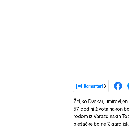
Komentari
3
Željko Dvekar, umirovljen
57. godini života nakon b
rodom iz Varaždinskih Topl
pješačke bojne 7. gardijske