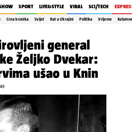
SHOW
SPORT
LIFE&STYLE
VIRAL
SCI/TECH
EXPRES
e
Crna kronika
Svijet
Rat u Ukrajini
Politika
Vrijeme
Kolumn
rovljeni general
ke Željko Dvekar:
rvima ušao u Knin
:49