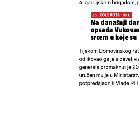
4. gardijskom brigadom, pr
25. KOLOVOZA 1991.
Na današnji dan
opsada Vukovar
srcem u koje su 
Tijekom Domovinskog rat
odlikovao ga je s devet vi
generala promaknut je 20
uručen mu je u Ministarst
potpredsjednik Vlade RH i