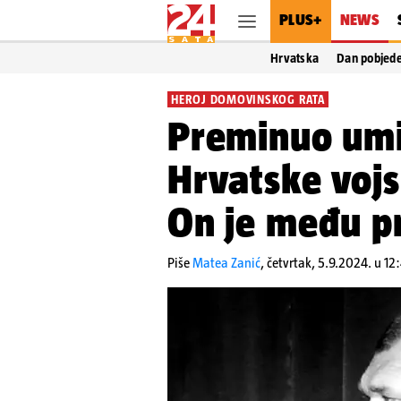
PLUS+
NEWS
Hrvatska
Dan pobjed
HEROJ DOMOVINSKOG RATA
Preminuo umi
Hrvatske vojs
On je među p
Piše
Matea Zanić
,
četvrtak, 5.9.2024. u 12