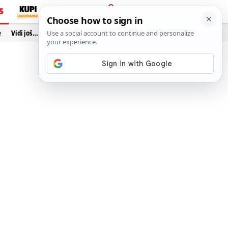
S
PRIJAVA
e
Vidi još…