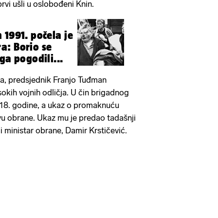
vi ušli u oslobođeni Knin.
 1991. počela je
a: Borio se
ga pogodili...
a, predsjednik Franjo Tuđman
sokih vojnih odličja. U čin brigadnog
18. godine, a ukaz o promaknuću
vu obrane. Ukaz mu je predao tadašnji
 ministar obrane, Damir Krstičević.