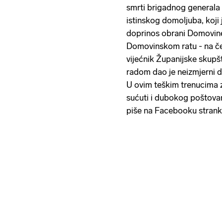
smrti brigadnog generala
istinskog domoljuba, koji j
doprinos obrani Domovin
Domovinskom ratu - na če
vijećnik Županijske skupš
radom dao je neizmjerni d
U ovim teškim trenucima za
sućuti i dubokog poštova
piše na Facebooku strank