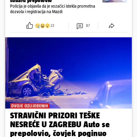
sudaru prepolovio
Policija je objavila da je vozačici istekla prometna
dozvola i registracija na Mazdi
23
87
DVOJE OZLIJEĐENIH
STRAVIČNI PRIZORI TEŠKE
NESREĆE U ZAGREBU Auto se
prepolovio, čovjek poginuo