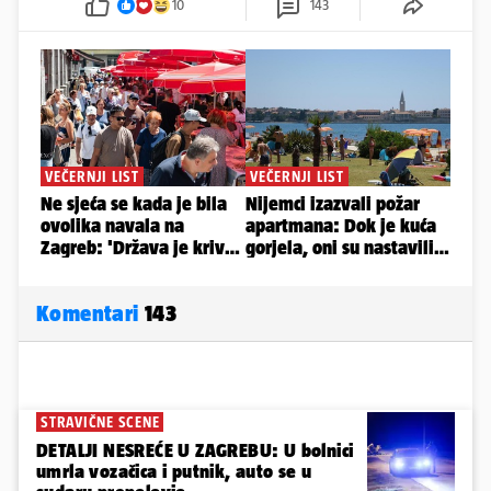
10
143
Komentari
143
STRAVIČNE SCENE
DETALJI NESREĆE U ZAGREBU: U bolnici
umrla vozačica i putnik, auto se u