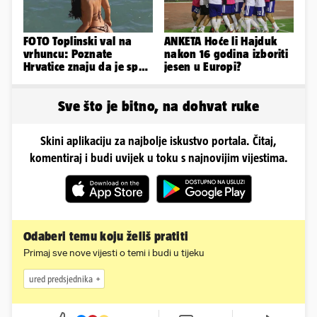
FOTO Toplinski val na
ANKETA Hoće li Hajduk
vrhuncu: Poznate
nakon 16 godina izboriti
Hrvatice znaju da je spas
jesen u Europi?
u minijaturnom bikiniju
Sve što je bitno, na dohvat ruke
Skini aplikaciju za najbolje iskustvo portala. Čitaj,
komentiraj i budi uvijek u toku s najnovijim vijestima.
Odaberi temu koju želiš pratiti
Primaj sve nove vijesti o temi i budi u tijeku
ured predsjednika