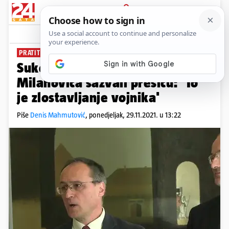
PRIJAVA
News
Komentari
143
PRATITE UŽIVO
Sukob oko dnevnica, savjetnici
Milanovića sazvali presicu: 'To
je zlostavljanje vojnika'
Piše
Denis Mahmutović
,
ponedjeljak, 29.11.2021. u 13:22