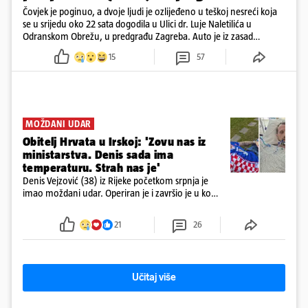
Čovjek je poginuo, a dvoje ljudi je ozlijeđeno u teškoj nesreći koja
se u srijedu oko 22 sata dogodila u Ulici dr. Luje Naletilića u
Odranskom Obrežu, u predgrađu Zagreba. Auto je iz zasad
neutvrđenih razloga sletio s kolnika, a od siline udara vozilo se
15
57
prepolovilo.
MOŽDANI UDAR
Obitelj Hrvata u Irskoj: 'Zovu nas iz
ministarstva. Denis sada ima
temperaturu. Strah nas je'
Denis Vejzović (38) iz Rijeke početkom srpnja je
imao moždani udar. Operiran je i završio je u komi.
Obitelj ga želi prebaciti u Hrvatsku, kažu kako
tamošnji liječnici ne vjeruju u oporavak: 'Imamo
21
26
72 sata'
Učitaj više