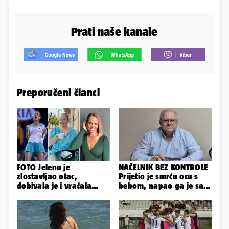
Prati naše kanale
Preporučeni članci
FOTO Jelenu je
NAČELNIK BEZ KONTROLE
zlostavljao otac,
Prijetio je smrću ocu s
dobivala je i vraćala
bebom, napao ga je sa
kilograme: 'Brutalno me
svoja dva sina!
tukao šakama'